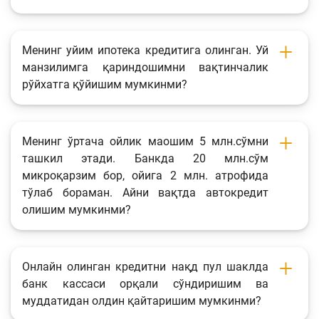
Менинг уйим ипотека кредитига олинган. Уй
манзилимга қариндошимни вақтинчалик
рўйхатга қўйишим мумкинми?
Менинг ўртача ойлик маошим 5 млн.сўмни
ташкил этади. Банкда 20 млн.сўм
микроқарзим бор, ойига 2 млн. атрофида
тўлаб бораман. Айни вақтда автокредит
олишим мумкинми?
Онлайн олинган кредитни нақд пул шаклда
банк кассаси орқали сўндиришим ва
муддатидан олдин қайтаришим мумкинми?