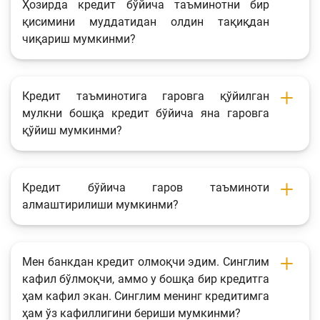
Ҳозирда кредит бўйича таъминотни бир
қисимини муддатидан олдин тақиқдан
чиқариш мумкинми?
Кредит таъминотига гаровга қўйилган
мулкни бошқа кредит бўйича яна гаровга
қўйиш мумкинми?
Кредит бўйича гаров таъминоти
алмаштирилиши мумкинми?
Мен банкдан кредит олмоқчи эдим. Синглим
кафил бўлмоқчи, аммо у бошқа бир кредитга
ҳам кафил экан. Синглим менинг кредитимга
ҳам ўз кафиллигини бериши мумкинми?