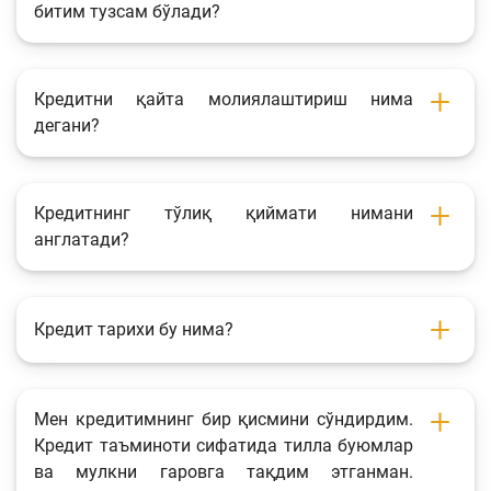
битим тузсам бўлади?
Кредитни қайта молиялаштириш нима
дегани?
Кредитнинг тўлиқ қиймати нимани
англатади?
Кредит тарихи бу нима?
Мен кредитимнинг бир қисмини сўндирдим.
Кредит таъминоти сифатида тилла буюмлар
ва мулкни гаровга тақдим этганман.