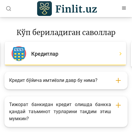
O’zb
Ўзб
Рус
Кўп бериладиган саволлар
Мақолалар
Ўқув қўлланмалар
Кредитлар
Лойиҳалар
Интерактив хизматлар
Кредит бўйича имтиёзли давр бу нима?
Депозит ва кредит калькуляторлари
Кўп бериладиган саволлар
Тижорат банкидан кредит олишда банкка
Сўровнома
қандай таъминот турларини тақдим этиш
мумкин?
Сўровлар