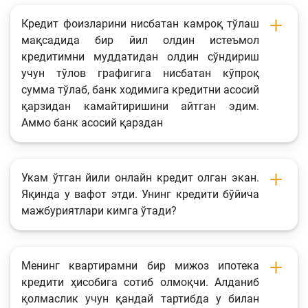
Фотогалерея
Кредит фоизларини нисбатан камроқ тўлаш
мақсадида бир йил олдин истеъмол
Лойиҳа ҳақида
кредитимни муддатидан олдин сўндириш
Кенгайтирилган қидирув
учун тўлов графигига нисбатан кўпроқ
сумма тўлаб, банк ходимига кредитни асосий
Сайт харитаси
қарзидан камайтиришини айтган эдим.
Аммо банк асосий қарздан
Укам ўтган йили онлайн кредит олган экан.
Яқинда у вафот этди. Унинг кредити бўйича
мажбуриятлари кимга ўтади?
Менинг квартирамни бир мижоз ипотека
кредити ҳисобига сотиб олмоқчи. Алданиб
қолмаслик учун қандай тартибда у билан