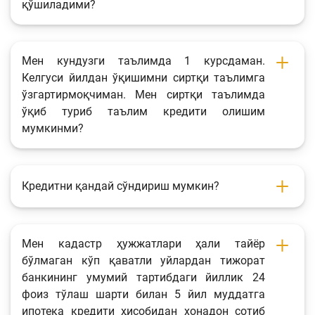
қўшиладими?
Мен кундузги таълимда 1 курсдаман.
Келгуси йилдан ўқишимни сиртқи таълимга
ўзгартирмоқчиман. Мен сиртқи таълимда
ўқиб туриб таълим кредити олишим
мумкинми?
Кредитни қандай сўндириш мумкин?
Мен кадастр ҳужжатлари ҳали тайёр
бўлмаган кўп қаватли уйлардан тижорат
банкининг умумий тартибдаги йиллик 24
фоиз тўлаш шарти билан 5 йил муддатга
ипотека кредити ҳисобидан хонадон сотиб