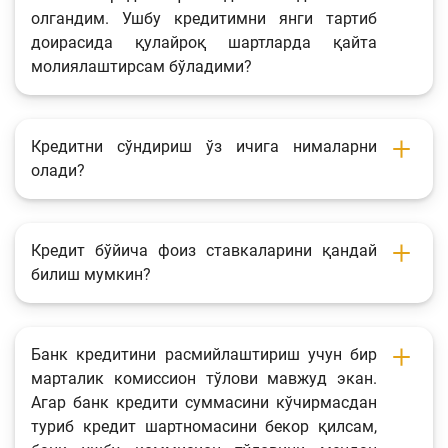
олгандим. Ушбу кредитимни янги тартиб
доирасида қулайроқ шартларда қайта
молиялаштирсам бўладими?
Кредитни сўндириш ўз ичига нималарни
олади?
Кредит бўйича фоиз ставкаларини қандай
билиш мумкин?
Банк кредитини расмийлаштириш учун бир
марталик комиссион тўлови мавжуд экан.
Агар банк кредити суммасини кўчирмасдан
туриб кредит шартномасини бекор қилсам,