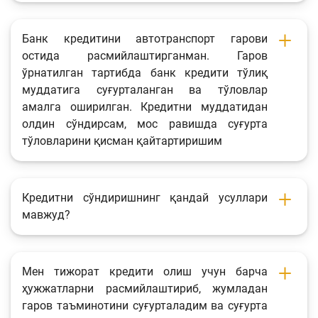
Банк кредитини автотранспорт гарови
остида расмийлаштирганман. Гаров
ўрнатилган тартибда банк кредити тўлиқ
муддатига суғурталанган ва тўловлар
амалга оширилган. Кредитни муддатидан
олдин сўндирсам, мос равишда суғурта
тўловларини қисман қайтартиришим
Кредитни сўндиришнинг қандай усуллари
мавжуд?
Мен тижорат кредити олиш учун барча
ҳужжатларни расмийлаштириб, жумладан
гаров таъминотини суғурталадим ва суғурта