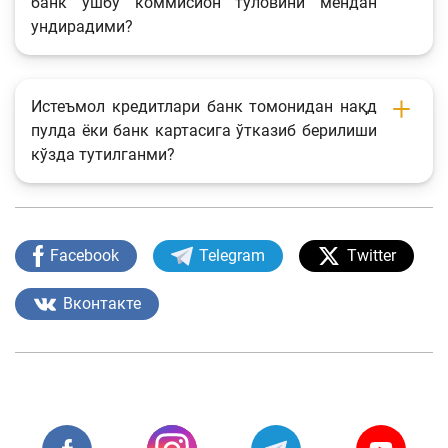
банк ушбу коммисион тўловини мендан
ундирадими?
Истеъмол кредитлари банк томонидан нақд
пулда ёки банк картасига ўтказиб берилиши
кўзда тутилганми?
Facebook
Telegram
Twitter
Вконтакте