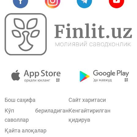
Бош саҳифа
Сайт харитаси
Кўп бериладиган
Кенгайтирилган
саволлар
қидирув
Қайта алоқалар