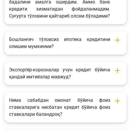
бадалини амалга оширдим. Аммо банк
кредити хизматидан фойдаланмадим.
Суғурта тўловини қайтариб олсам бўладими?
Бошланғич тўловсиз ипотека кредитини
олишим мумкинми?
Экспортёр-корхоналар учун кредит бўйича
қандай имтиёзлар мавжуд?
Нима сабабдан омонат бўйича фоиз
ставкаларига нисбатан кредит бўйича фоиз
ставкалари баландроқ?