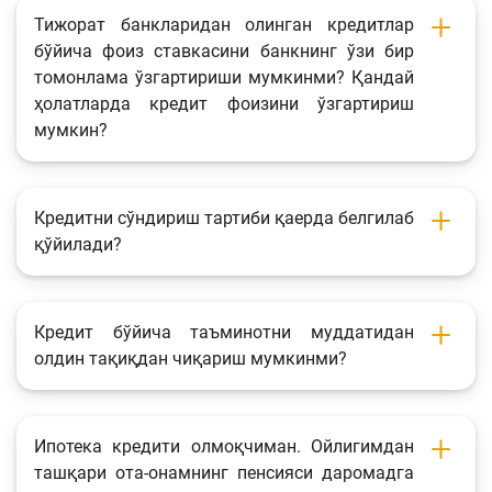
Тижорат банкларидан олинган кредитлар
бўйича фоиз ставкасини банкнинг ўзи бир
томонлама ўзгартириши мумкинми? Қандай
ҳолатларда кредит фоизини ўзгартириш
мумкин?
Кредитни сўндириш тартиби қаерда белгилаб
қўйилади?
Кредит бўйича таъминотни муддатидан
олдин тақиқдан чиқариш мумкинми?
Ипотека кредити олмоқчиман. Ойлигимдан
ташқари ота-онамнинг пенсияси даромадга