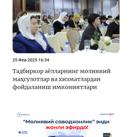
Кейс-чемпионат
Тренинглар ва семинарлар
Finlit.uz янгиликлари
ОАВда лойиҳалар
Ўқув материаллари
25 Фев 2025 16:34
Интерактив хизматлар
Тадбиркор аёлларнинг молиявий
маҳсулотлар ва хизматлардан
Фотогалерея
фойдаланиш имкониятлари
Лойиҳа ҳақида
Кенгайтирилган қидирув
Сайт харитаси