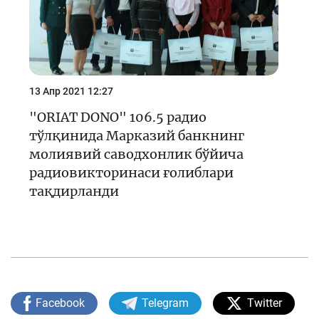
13 Апр 2021 12:27
"ORIAT DONO" 106.5 радио
тўлқинида Марказий банкнинг
молиявий саводхонлик бўйича
радиовикторинаси ғолиблари
тақдирланди
Facebook
Telegram
Twitter