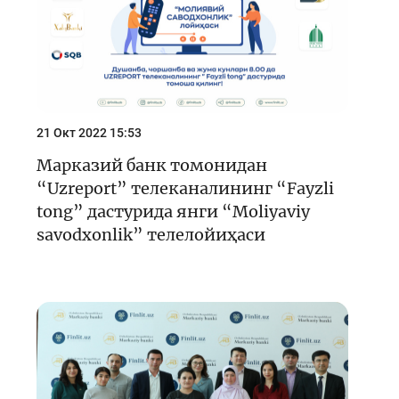
21 Окт 2022 15:53
Марказий банк томонидан
“Uzreport” телеканалининг “Fayzli
tong” дастурида янги “Moliyaviy
savodxonlik” телелойиҳаси