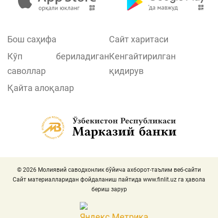
Бош саҳифа
Сайт харитаси
Кўп бериладиган
Кенгайтирилган
саволлар
қидирув
Қайта алоқалар
© 2026 Молиявий саводхонлик бўйича ахборот-таълим веб-сайти
Сайт материалларидан фойдаланиш пайтида
www.finlit.uz
га ҳавола
бериш зарур