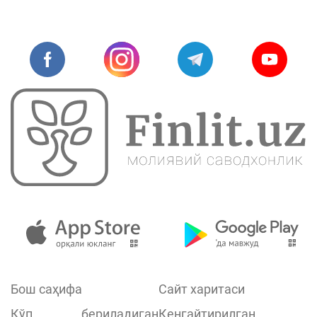
Бош саҳифа
Сайт харитаси
Кўп бериладиган
Кенгайтирилган