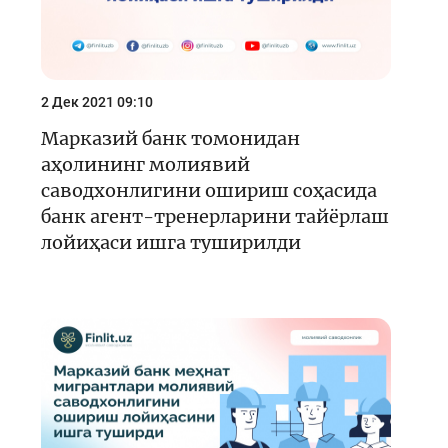
2 Дек 2021 09:10
Марказий банк томонидан
аҳолининг молиявий
саводхонлигини ошириш соҳасида
банк агент-тренерларини тайёрлаш
лойиҳаси ишга туширилди