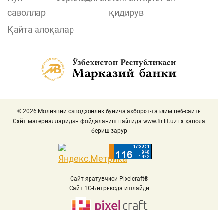
саволлар
қидирув
Қайта алоқалар
© 2026 Молиявий саводхонлик бўйича ахборот-таълим веб-сайти
Сайт материалларидан фойдаланиш пайтида
www.finlit.uz
га ҳавола
бериш зарур
Сайт яратувчиси Pixelcraft®
Сайт 1C-Битриксда ишлайди