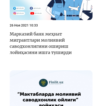
26 Ноя 2021 10:33
Марказий банк меҳнат
мигрантлари молиявий
саводхонлигини ошириш
лойиҳасини ишга туширди