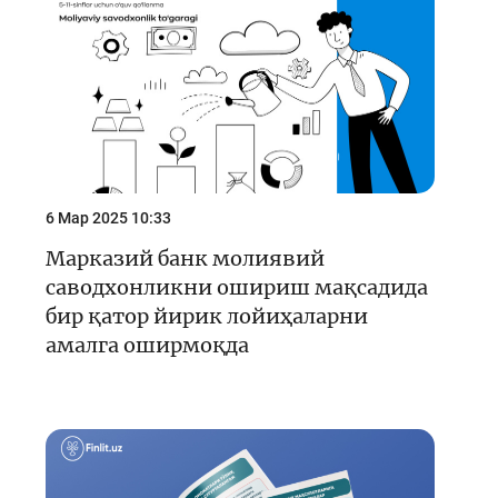
Кейс-чемпионат
Тренинглар ва семинарлар
Finlit.uz янгиликлари
ОАВда лойиҳалар
Ўқув материаллари
6 Мар 2025 10:33
Интерактив хизматлар
Марказий банк молиявий
саводхонликни ошириш мақсадида
Фотогалерея
бир қатор йирик лойиҳаларни
Лойиҳа ҳақида
амалга оширмоқда
Кенгайтирилган қидирув
Сайт харитаси