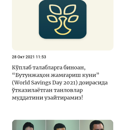
Кейс-чемпионат
Тренинглар ва семинарлар
Finlit.uz янгиликлари
ОАВда лойиҳалар
Ўқув материаллари
28 Окт 2021 11:53
Интерактив хизматлар
Кўплаб талабларга биноан,
“Бутунжаҳон жамғариш куни”
Фотогалерея
(World Savings Day 2021) доирасида
Лойиҳа ҳақида
ўтказилаётган танловлар
муддатини узайтирамиз!
Кенгайтирилган қидирув
Сайт харитаси