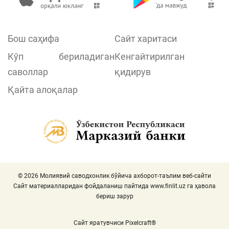
Бош саҳифа
Сайт харитаси
Кўп бериладиган
Кенгайтирилган
саволлар
қидирув
Қайта алоқалар
© 2026 Молиявий саводхонлик бўйича ахборот-таълим веб-сайти
Сайт материалларидан фойдаланиш пайтида
www.finlit.uz
га ҳавола
бериш зарур