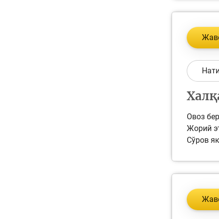
Жав
Нат
Халқ
Овоз бер
Жорий эт
Сўров як
Жав