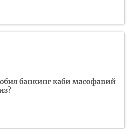
обил банкинг каби масофавий
из?