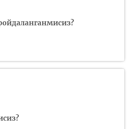
фойдаланганмисиз?
исиз?