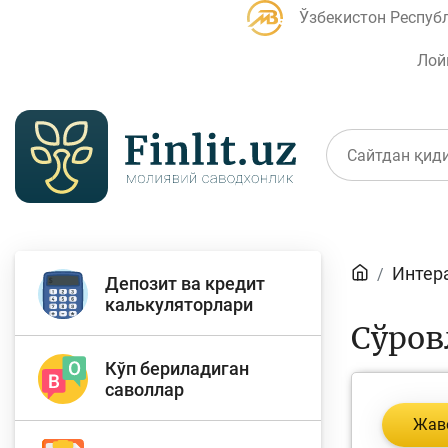
Ўзбекистон Респуб
Лой
Мақолалар
Интер
Депозит ва кредит
Банк агентлари учун
П
калькуляторлари
Сўров
Кўп бериладиган
саволлар
Депозит (омонатлар)
К
Жав