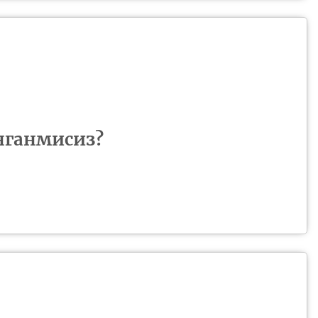
нганмисиз?