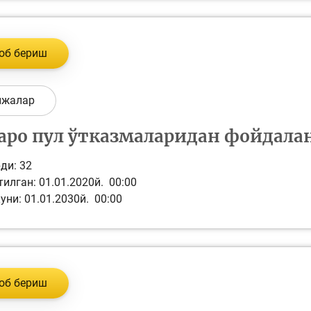
об бериш
ижалар
аро пул ўтказмаларидан фойдала
ди:
32
илган: 01.01.2020й. 00:00
уни: 01.01.2030й. 00:00
об бериш