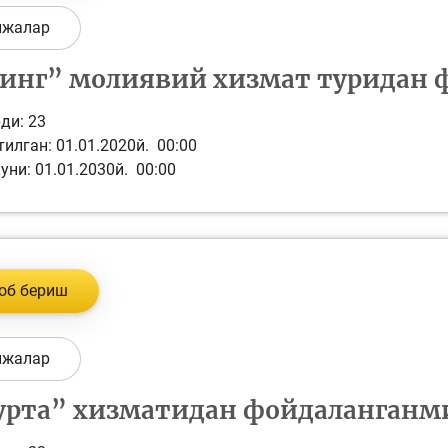
ижалар
инг” молиявий хизмат туридан 
ди:
23
илган: 01.01.2020й. 00:00
уни: 01.01.2030й. 00:00
об бериш
ижалар
урта” хизматидан фойдаланганм