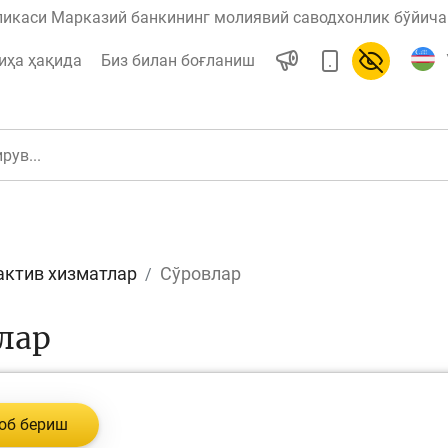
ликаси Марказий банкининг молиявий саводхонлик бўйича 
иҳа ҳақида
Биз билан боғланиш
актив хизматлар
Сўровлар
ул
Ислом молияси
лар
редит
Бюджет
об бериш