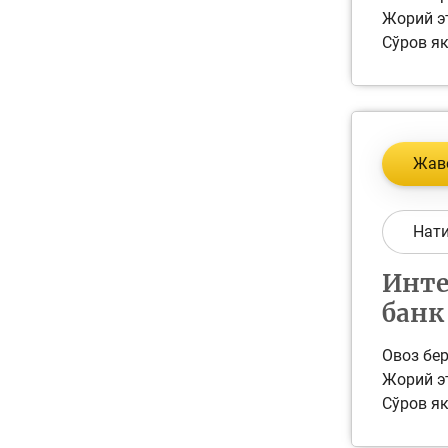
Жорий эт
Сўров як
Жав
Нат
Инте
банк
Овоз бер
Жорий эт
Сўров як