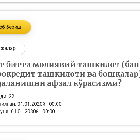
об бериш
ижалар
т битта молиявий ташкилот (банк
окредит ташкилоти ва бошқалар
аланишни афзал кўрасизми?
ди:
22
илган: 01.01.2020й. 00:00
уни: 01.01.2030й. 00:00