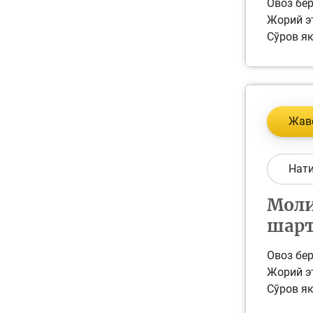
Овоз бер
Жорий эт
Сўров як
Жав
Нат
Моли
шарт
Овоз бер
Жорий эт
Сўров як