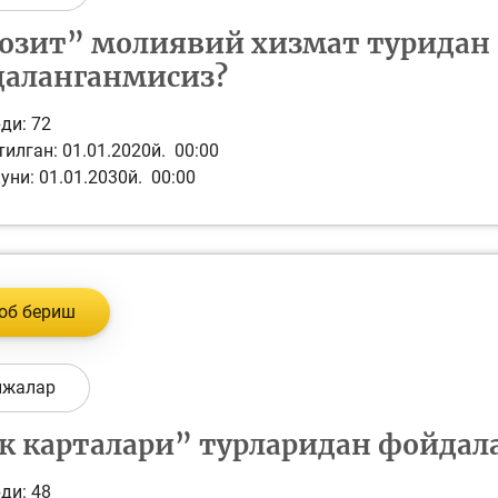
озит” молиявий хизмат туридан 
аланганмисиз?
ди:
72
илган: 01.01.2020й. 00:00
уни: 01.01.2030й. 00:00
об бериш
ижалар
к карталари” турларидан фойдaл
ди:
48