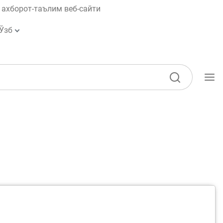
ахборот-таълим веб-сайти
Ўзб
Ўқув қўлланмалар
Лойиҳалар
Интерактив
хизматлар
Депозит ва кредит
калькуляторлари
Кўп бериладиган саволлар