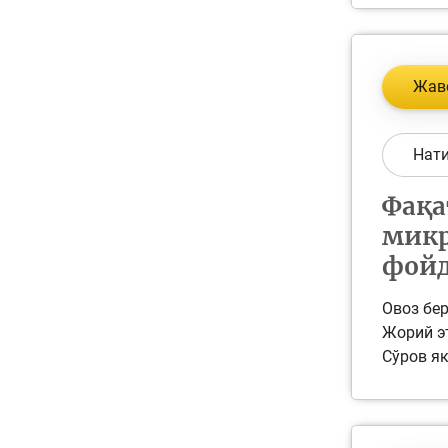
Жав
Нат
Фақа
микр
фойд
Овоз бер
Жорий эт
Сўров як