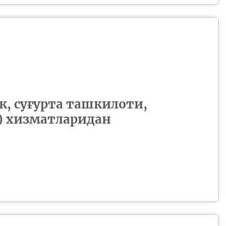
, суғурта ташкилоти,
) хизматларидан