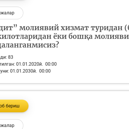
ижалар
Пул-кредит сиё
олия бозори
ва унинг
дит” молиявий хизмат туридан (
элементлари
илотларидан ёки бошқа молияви
аланганмисиз?
анк хизматлари
стеъмолчилари
Тадбиркорлик
ди:
83
уқуқлари
илган: 01.01.2020й. 00:00
уни: 01.01.2030й. 00:00
об бериш
ижалар