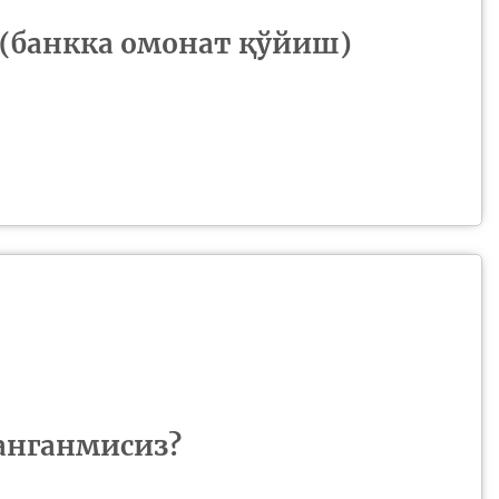
(банкка омонат қўйиш)
анганмисиз?