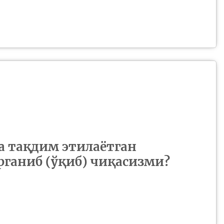
а тақдим этилаётган
ганиб (ўқиб) чиқасизми?