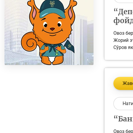
“Деп
фойд
Овоз бер
Жорий эт
Сўров як
Жав
Нат
“Бан
Овоз бер