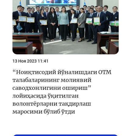
13 Ноя 2023 11:41
“Ноиқтисодий йўналишдаги ОТМ
талабаларининг молиявий
саводхонлигини ошириш”
лойиҳасида ўқитилган
волонтёрларни тақдирлаш
маросими бўлиб ўтди