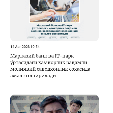
14 Авг 2023 10:54
Марказий банк ва IT-парк
ўртасидаги ҳамкорлик рақамли
молиявий саводхонлик соҳасида
амалга оширилади