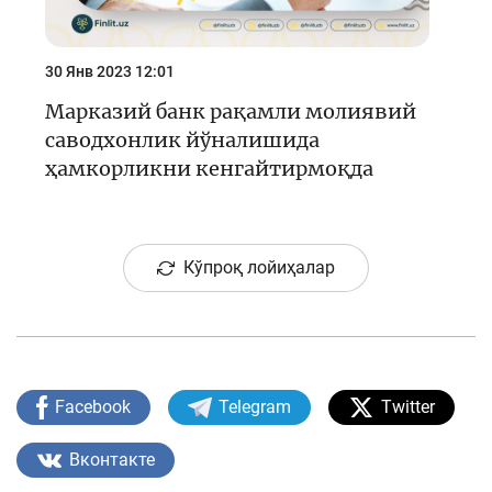
30 Янв 2023 12:01
Марказий банк рақамли молиявий
саводхонлик йўналишида
ҳамкорликни кенгайтирмоқда
Кўпроқ лойиҳалар
Facebook
Telegram
Twitter
Вконтакте