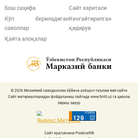
Бош саҳифа
Сайт харитаси
Кўп бериладиган
Кенгайтирилган
саволлар
қидирув
Қайта алоқалар
© 2026 Молиявий саводхонлик бўйича ахборот-таълим веб-сайти
Сайт материалларидан фойдаланиш пайтида
www.finlit.uz
га ҳавола
бериш зарур
Сайт яратувчиси Pixelcraft®