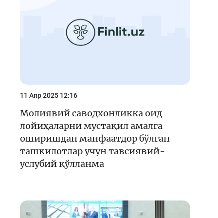
Кейс-чемпионат
Тренинглар ва семинарлар
Finlit.uz янгиликлари
ОАВда лойиҳалар
Ўқув материаллари
11 Апр 2025 12:16
Интерактив хизматлар
Молиявий саводхонликка оид
лойиҳаларни мустақил амалга
Фотогалерея
оширишдан манфаатдор бўлган
Лойиҳа ҳақида
ташкилотлар учун тавсиявий-
услубий қўлланма
Кенгайтирилган қидирув
Сайт харитаси