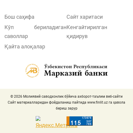
Бош саҳифа
Сайт харитаси
Кўп бериладиган
Кенгайтирилган
саволлар
қидирув
Қайта алоқалар
© 2026 Молиявий саводхонлик бўйича ахборот-таълим веб-сайти
Сайт материалларидан фойдаланиш пайтида
www.finlit.uz
га ҳавола
бериш зарур