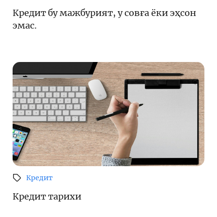
Кредит бу мажбурият, у совға ёки эҳсон
Кенгайтирилган қидирув
эмас.
Сайт харитаси
Кредит
Кредит тарихи