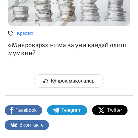
Кредит
«Микроқарз» нима ва уни қандай олиш
мумкин?
Кўпроқ мақолалар
Facebook
Telegram
Twitter
Вконтакте