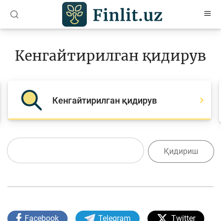
O’zb
Ўзб
Рус
Кенгайтирилган қидирув
Мақолалар
Ўқув қўлланмалар
Кенгайтирилган қидирув
Лойиҳалар
Интерактив хизматлар
Фотогалерея
Лойиҳа ҳақида
Кенгайтирилган қидирув
Сайт харитаси
Facebook
Telegram
Twitter