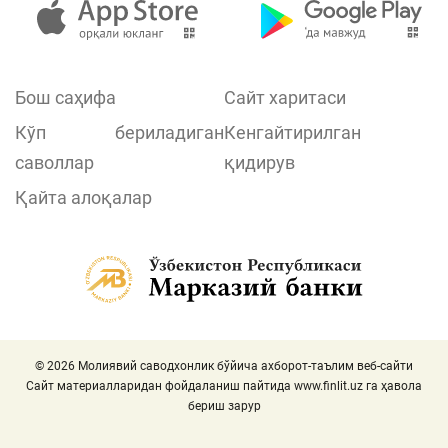
Бош саҳифа
Сайт харитаси
Кўп бериладиган
Кенгайтирилган
саволлар
қидирув
Қайта алоқалар
© 2026 Молиявий саводхонлик бўйича ахборот-таълим веб-сайти
Сайт материалларидан фойдаланиш пайтида
www.finlit.uz
га ҳавола
бериш зарур