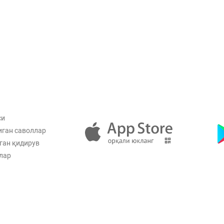
си
иган саволлар
ган қидирув
лар