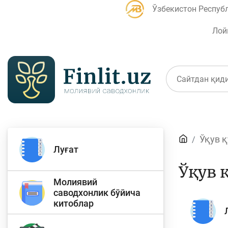
Ўзбекистон Респуб
Лой
Мақолалар
Ўқув 
Банк агентлари учун
П
Луғат
Ўқув 
Молиявий
саводхонлик бўйича
китоблар
Депозит (омонатлар)
К