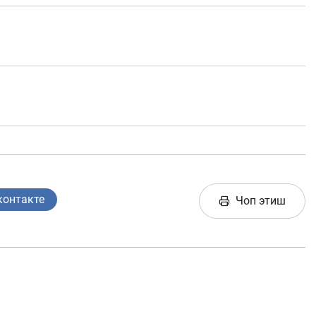
Интерактив
хизматлар
сати
Фотогалерея
Лойиҳа ҳақида
Кенгайтирилган
қидирув
Сайт харитаси
контакте
Чоп этиш