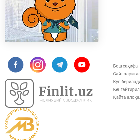
Бош саҳифа
Сайт харита
Кўп берилад
Кенгайтирил
Қайта алоқа