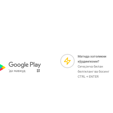
Матнда хатоликни
кўрдингизми?
Сичқонча билан
белгиланг ва босинг
CTRL + ENTER