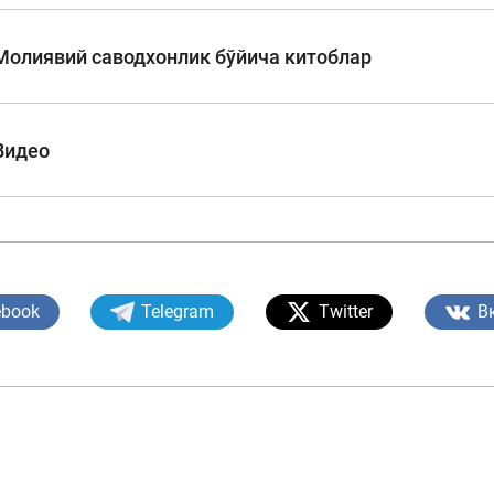
Молиявий саводхонлик бўйича китоблар
Пул-кредит сиё
олия бозори
ва унинг
элементлари
Видео
анк хизматлари
стеъмолчилари
Тадбиркорлик
уқуқлари
ebook
Telegram
Twitter
В