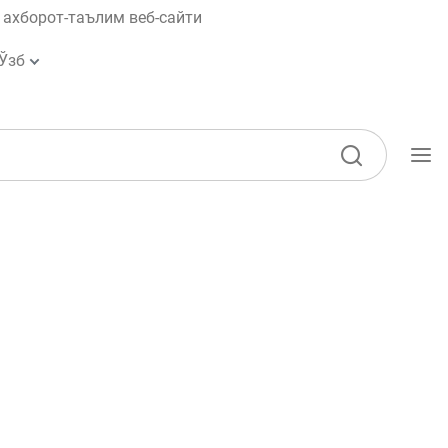
ахборот-таълим веб-сайти
Ўзб
Ўқув қўлланмалар
Луғат
Молиявий саводхонлик бўйича
китоблар
Видео
Лойиҳалар