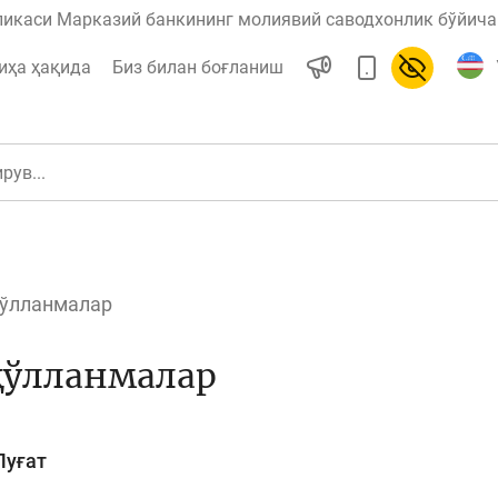
ликаси Марказий банкининг молиявий саводхонлик бўйича 
иҳа ҳақида
Биз билан боғланиш
қўлланмалар
ул
Ислом молияси
қўлланмалар
редит
Бюджет
Луғат