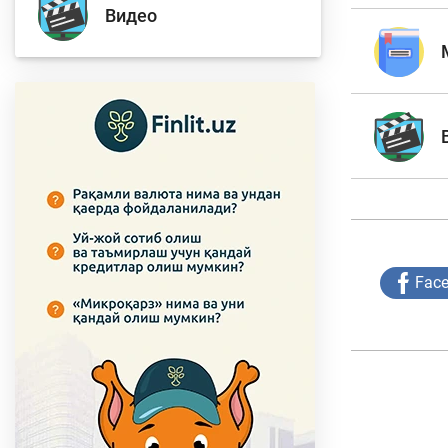
Видео
Тўлов ва ўтказмалар
М
Б
Молиявий
и
хавфсизлик
ҳ
Fac