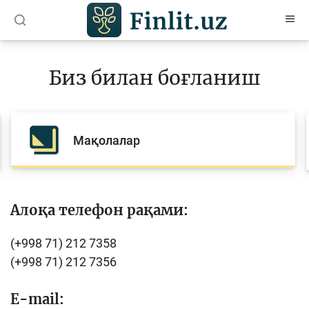
O’zb
Ўзб
Рус
Биз билан боғланиш
Мақолалар
Ўқув қўлланмалар
Мақолалар
Лойиҳалар
Интерактив хизматлар
Фотогалерея
Алоқа телефон рақами:
Лойиҳа ҳақида
(+998 71) 212 7358
Кенгайтирилган қидирув
(+998 71) 212 7356
Сайт харитаси
E-mail: