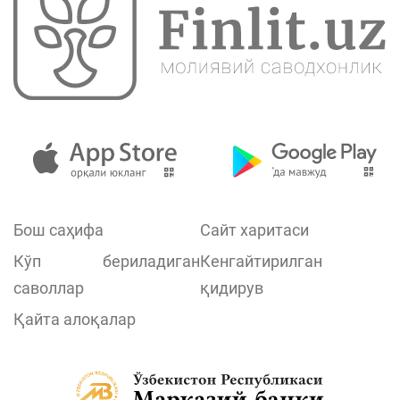
Бош саҳифа
Сайт харитаси
Кўп бериладиган
Кенгайтирилган
саволлар
қидирув
Қайта алоқалар