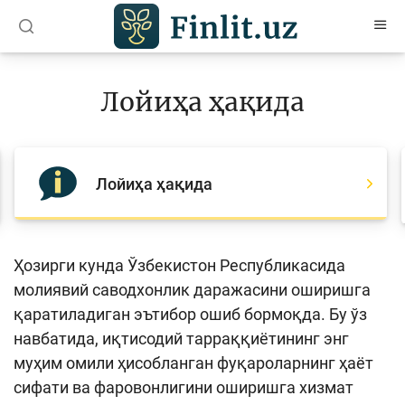
O’zb
Ўзб
Рус
Лойиҳа ҳақида
Мақолалар
Ўқув қўлланмалар
Лойиҳа ҳақида
Лойиҳалар
Интерактив хизматлар
Фотогалерея
Ҳозирги кунда Ўзбекистон Республикасида
молиявий саводхонлик даражасини оширишга
Лойиҳа ҳақида
қаратиладиган эътибор ошиб бормоқда. Бу ўз
Кенгайтирилган қидирув
навбатида, иқтисодий тарраққиётининг энг
муҳим омили ҳисобланган фуқароларнинг ҳаёт
Сайт харитаси
сифати ва фаровонлигини оширишга хизмат