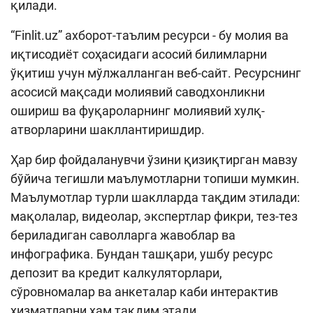
қилади.
“Finlit.uz” ахборот-таълим ресурси - бу молия ва
иқтисодиёт соҳасидаги асосий билимларни
ўқитиш учун мўлжалланган веб-сайт. Ресурснинг
асосисй мақсади молиявий саводхонликни
ошириш ва фуқароларнинг молиявий хулқ-
атворларини шакллантиришдир.
Ҳар бир фойдаланувчи ўзини қизиқтирган мавзу
бўйича тегишли маълумотларни топиши мумкин.
Маълумотлар турли шаклларда тақдим этилади:
мақолалар, видеолар, экспертлар фикри, тез-тез
бериладиган саволларга жавоблар ва
инфографика. Бундан ташқари, ушбу ресурс
депозит ва кредит калкуляторлари,
сўровномалар ва анкеталар каби интерактив
хизматларни ҳам тақдим этади.