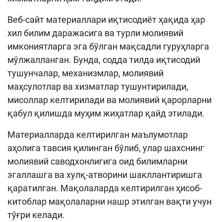
Веб-сайт материаллари иқтисодиёт ҳақида ҳар
хил билим даражасига ва турли молиявий
имкониятларга эга бўлган мақсадли гуруҳларга
мўлжалланган. Бунда, содда тилда иқтисодий
тушунчалар, механизмлар, молиявий
маҳсулотлар ва хизматлар тушунтирилади,
мисоллар келтирилади ва молиявий қарорларни
қабул қилишда муҳим жиҳатлар қайд этилади.
Материалларда келтирилган маълумотлар
аҳолига тавсия қилинган бўлиб, улар шахснинг
молиявий саводхонлигига оид билимларни
эгаллашга ва хулқ-атворини шакллантиришга
қаратилган. Мақолаларда келтирилган ҳисоб-
китоблар мақолаларни нашр этилган вақти учун
тўғри келади.