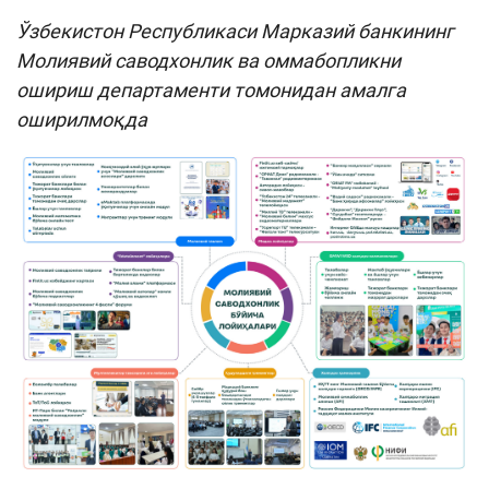
Ўзбекистон Республикаси Марказий банкининг
Молиявий саводхонлик ва оммабопликни
ошириш департаменти томонидан амалга
оширилмоқда