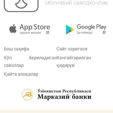
Бош саҳифа
Сайт харитаси
Кўп бериладиган
Кенгайтирилган
саволлар
қидирув
Қайта алоқалар