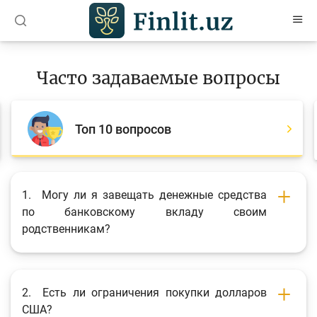
O’zb
Ўзб
Рус
Часто задаваемые вопросы
Статьи
Учебные материалы
Топ 10 вопросов
Проекты
Интерактивные услуги
1.
Могу ли я завещать денежные средства
Депозитный и кредитный калькуляторы
по банковскому вкладу своим
родственникам?
Часто задаваемые вопросы
Анкетирование
Опросы
2.
Есть ли ограничения покупки долларов
США?