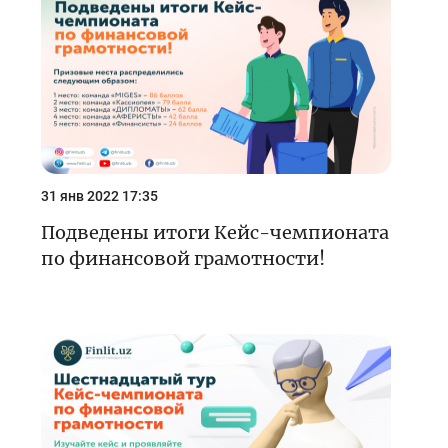
Кейс-чемпионат
Тренинги и семинары
Новости finlit.uz
Проекты в СМИ
Учебные материалы
31 янв 2022 17:35
Интерактивные услуги
Подведены итоги Кейс-чемпионата
по финансовой грамотности!
Фотогалерея
О проекте
Поиск по сайту
Карта сайта