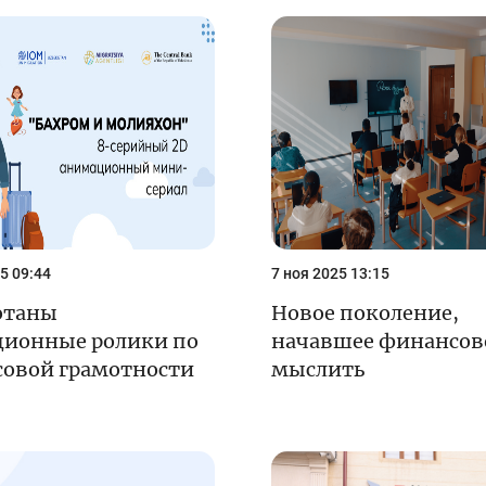
енежно-кредитная
Финансовая
олитика и ее
безопасность
лементы
Исламское
финансировани
имательство
5 09:44
7 ноя 2025 13:15
отаны
Новое поколение,
ионные ролики по
начавшее финансов
овой грамотности
мыслить