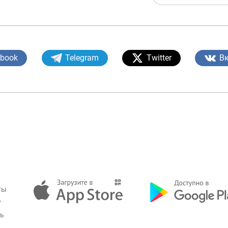
ebook
Telegram
Twitter
В
ты
у
зь