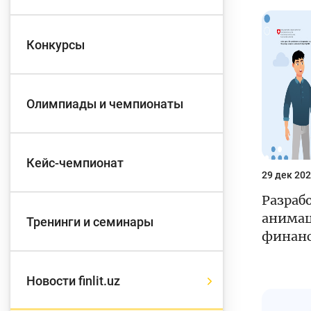
Д
Конкурсы
Финансовый рынок
п
э
Олимпиады и чемпионаты
Права потребителей
банковских услуг
Предприн
Кейс-чемпионат
29 дек 202
Разраб
анимац
Тренинги и семинары
финанс
Новости finlit.uz