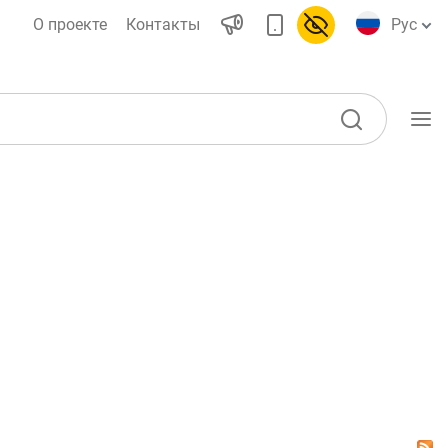
О проекте
Контакты
Рус
Учебные материалы
Проекты
ы)
Все проекты
Global Money Week
World Savings day
воды
Конкурсы