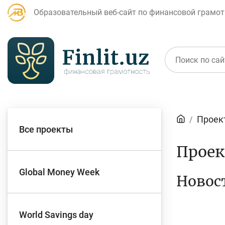
Образовательный веб-сайт по финансовой грамот
Статьи
Проек
Все проекты
Для банковских
Д
Прое
агентов
Global Money Week
Новост
Кредит
Б
World Savings day