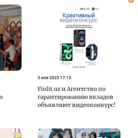
Олимпиады и чемпионаты
Кейс-чемпионат
Тренинги и семинары
Новости finlit.uz
Проекты в СМИ
е
Учебные материалы
3 ноя 2025 17:15
Интерактивные
услуги
Finlit.uz и Агентство по
о
гарантированию вкладов
Фотогалерея
объявляют видеоконкурс!
О проекте
Поиск по сайту
Карта сайта