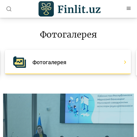
O’zb
Ўзб
Рус
Фотогалерея
Статьи
Учебные материалы
Фотогалерея
Проекты
Интерактивные услуги
Фотогалерея
О проекте
Поиск по сайту
Карта сайта