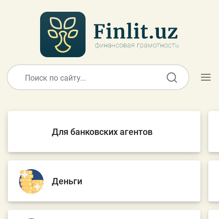
O’zb
Ўзб
Рус
Статьи
Учебные материалы
Проекты
Интерактивные услуги
Для банковских агентов
Фотогалерея
О проекте
Поиск по сайту
Деньги
Карта сайта