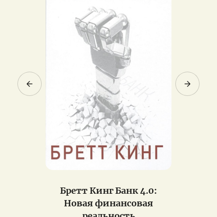
ibaba.
Бретт Кинг Банк 4.0:
Джейм
вого
Новая финансовая
первого
реальность