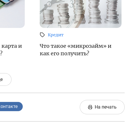
Кредит
 карта и
Что такое «микрозайм» и
?
как его получить?
е
контакте
На печать