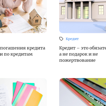
енежно-кредитная
Финансовая
олитика и ее
безопасность
лементы
Кредит
Исламское
 погашения кредита
Кредит – это обязат
финансировани
имательство
и по кредитам
а не подарок и не
пожертвование