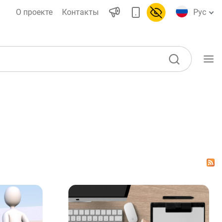
О проекте
Контакты
Рус
Учебные материалы
Проекты
Интерактивные
ы)
услуги
Фотогалерея
О проекте
воды
Поиск по сайту