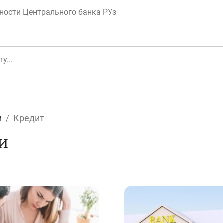
ности Центрального банка РУз
и
Кредит
и
еньги
Депозит (вклад
юджет
Платежи и пере