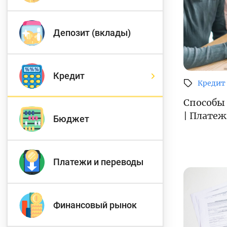
Д
Депозит (вклады)
Финансовый рынок
п
э
Кредит
Кредит
Права потребителей
Способы
банковских услуг
Предприн
| Платеж
Бюджет
Платежи и переводы
Финансовый рынок