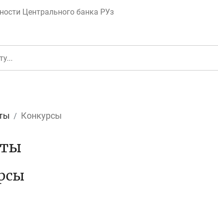
ности Центрального банка РУз
ты
Конкурсы
еньги
Депозит (вклад
кты
рсы
юджет
Платежи и пере