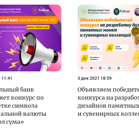
енежно-кредитная
Финансовая
олитика и ее
безопасность
лементы
Исламское
финансировани
имательство
 11:41
3 дек 2021 18:59
льный банк
Объявляем победит
яет конкурс по
конкурса на разрабо
отке символа
дизайнов памятных
альной валюты
и сувенирных колл
л сума»