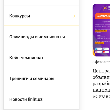
Д
Конкурсы
Финансовый рынок
п
э
Олимпиады и чемпионаты
Права потребителей
банковских услуг
Предприн
Кейс-чемпионат
8 фев 2022
Центра
объявл
Тренинги и семинары
разраб
национ
«Симво
Новости finlit.uz