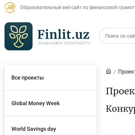
Образовательный веб-сайт по финансовой грамот
Статьи
Проек
Все проекты
Для банковских
Д
Прое
агентов
Global Money Week
Конку
Кредит
Б
World Savings day