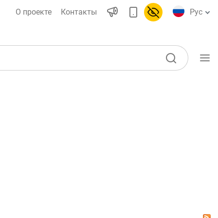
О проекте
Контакты
Рус
Учебные материалы
Проекты
ы)
Все проекты
Global Money Week
World Savings day
воды
Конкурсы