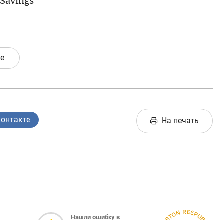
Savings
е
контакте
На печать
Нашли ошибку в