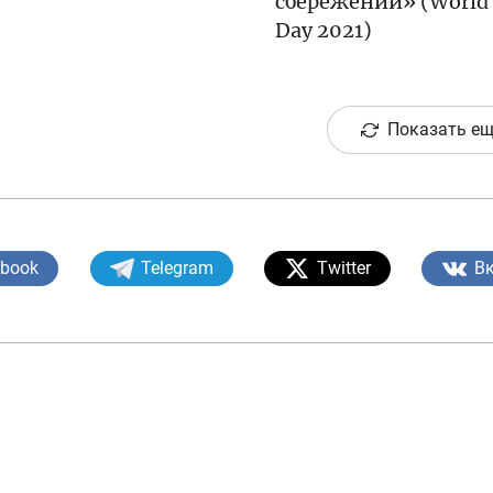
сбережений» (World 
Day 2021)
Показать ещ
ebook
Telegram
Twitter
В