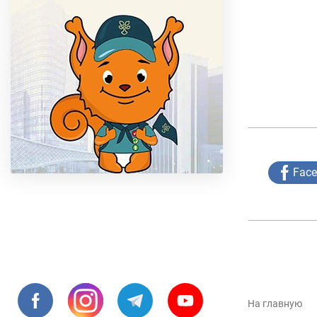
Fac
На главную