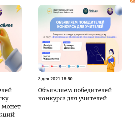
Олимпиады и чемпионаты
Кейс-чемпионат
Тренинги и семинары
Новости finlit.uz
Проекты в СМИ
е
Учебные материалы
3 дек 2021 18:50
Интерактивные
услуги
елей
Объявляем победителей
тку
конкурса для учителей
Фотогалерея
 монет
О проекте
екций
Поиск по сайту
Карта сайта