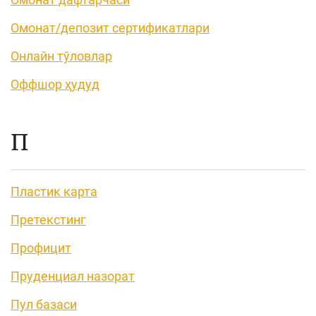
Омонат/депозит сертификатлари
Онлайн тўловлар
Оффшор ҳудуд
П
Пластик карта
Претекстинг
Профицит
Пруденциал назорат
Пул базаси