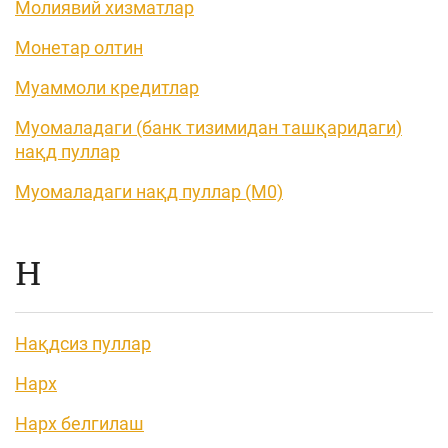
Молиявий хизматлар
Монетар олтин
Муаммоли кредитлар
Муомаладаги (банк тизимидан ташқаридаги)
нақд пуллар
Муомаладаги нақд пуллар (М0)
Н
Нақдсиз пуллар
Нарх
Нарх белгилаш