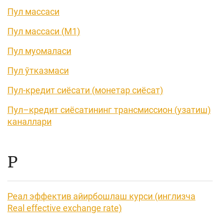
Пул массаси
Пул массаси (М1)
Пул муомаласи
Пул ўтказмаси
Пул-кредит сиёсати (монетар сиёсат)
Пул–кредит сиёсатининг трансмиссион (узатиш)
каналлари
Р
Реал эффектив айирбошлаш курси (инглизча
Real effective exchange rate)