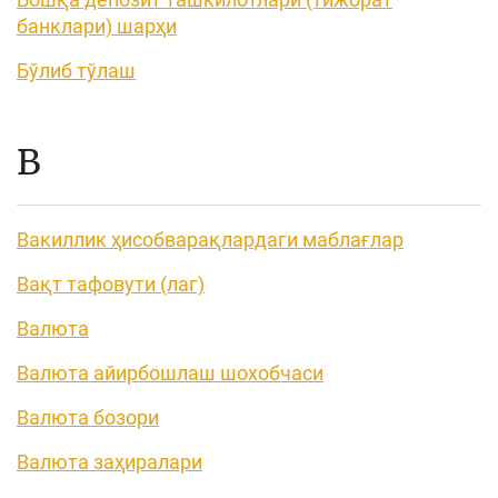
банклари) шарҳи
Бўлиб тўлаш
В
Вакиллик ҳисобварақлардаги маблағлар
Вақт тафовути (лаг)
Валюта
Валюта айирбошлаш шохобчаси
Валюта бозори
Валюта заҳиралари