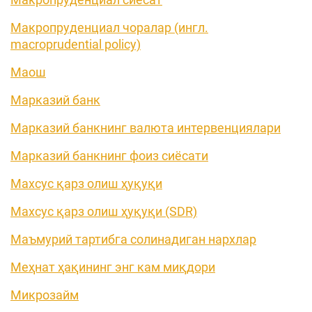
Макропруденциал чоралар (ингл.
macroprudential policy)
Маош
Марказий банк
Марказий банкнинг валюта интервенциялари
Марказий банкнинг фоиз сиёсати
Махсус қарз олиш ҳуқуқи
Махсус қарз олиш ҳуқуқи (SDR)
Маъмурий тартибга солинадиган нархлар
Меҳнат ҳақининг энг кам миқдори
Микрозайм