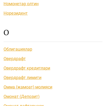
Номонетар олтин
Норезидент
О
Облигациялар
Овердрафт
Овердрафт кредитлари
Овердрафт лимити
Омма (жамоат) молияси
Омонат (Депозит)
Омонат дафтарчаси