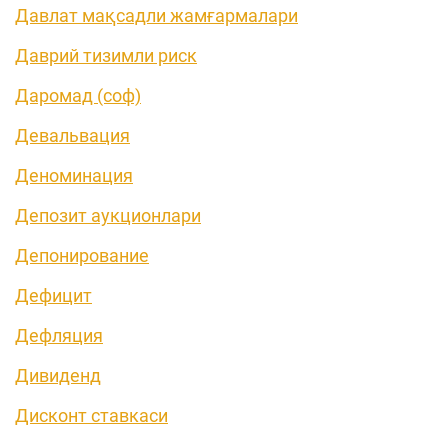
Давлат мақсадли жамғармалари
Даврий тизимли риск
Даромад (соф)
Девальвация
Деноминация
Депозит аукционлари
Депонирование
Дефицит
Дефляция
Дивиденд
Дисконт ставкаси