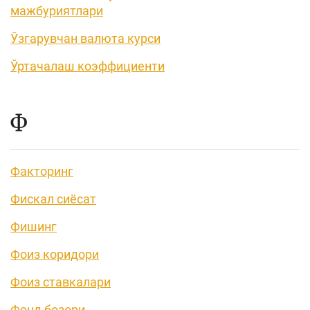
мажбуриятлари
Ўзгарувчан валюта курси
Ўртачалаш коэффициенти
Ф
Факторинг
Фискал сиёсат
Фишинг
Фоиз коридори
Фоиз ставкалари
Фонд бозори