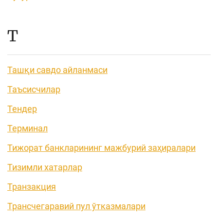
Т
Ташқи савдо айланмаси
Таъсисчилар
Тендер
Терминал
Тижорат банкларининг мажбурий заҳиралари
Тизимли хатарлар
Транзакция
Трансчегаравий пул ўтказмалари