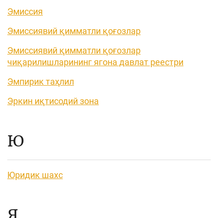
Эмиссия
Эмиссиявий қимматли қоғозлар
Эмиссиявий қимматли қоғозлар
чиқарилишларининг ягона давлат реестри
Эмпирик таҳлил
Эркин иқтисодий зона
Ю
Юридик шахс
Я