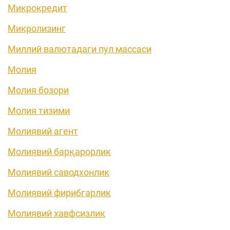
Микрокредит
Микролизинг
Миллий валютадаги пул массаси
Молия
Молия бозори
Молия тизими
Молиявий агент
Молиявий барқарорлик
Молиявий саводхонлик
Молиявий фирибгарлик
Молиявий хавфсизлик