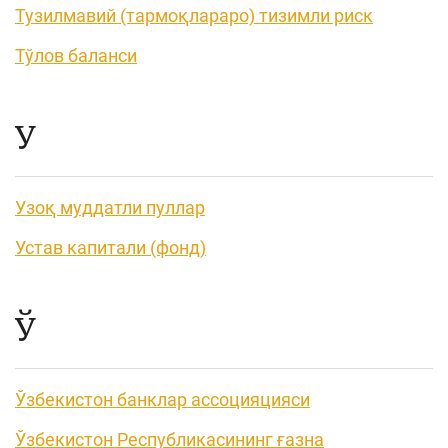
Тузилмавий (тармоқлараро) тизимли риск
Тўлов баланси
У
Узоқ муддатли пуллар
Устав капитали (фонд)
Ў
Ўзбекистон банклар ассоцияцияси
Ўзбекистон Республикасининг ғазна