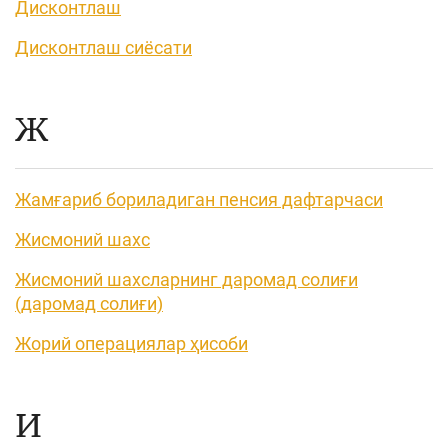
Дисконтлаш
Дисконтлаш сиёсати
Ж
Жамғариб бориладиган пенсия дафтарчаси
Жисмоний шахс
Жисмоний шахсларнинг даромад солиғи
(даромад солиғи)
Жорий операциялар ҳисоби
И