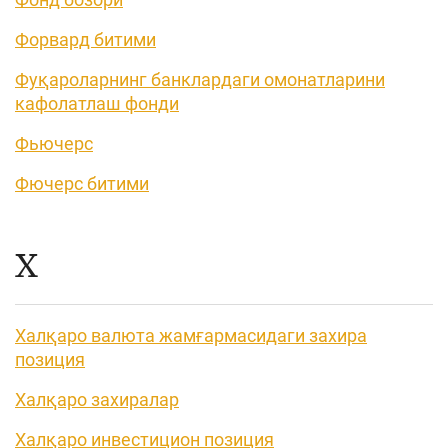
Форвард битими
Фуқароларнинг банклардаги омонатларини
кафолатлаш фонди
Фьючерс
Фючерс битими
Х
Халқаро валюта жамғармасидаги захира
позиция
Халқаро захиралар
Халқаро инвестицион позиция