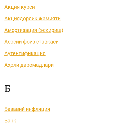
Акция курси
Акциядорлик жамияти
Амортизация (эскириш)
Асосий фоиз ставкаси
Аутентификация
Аҳоли даромадлари
Б
Базавий инфляция
Банк