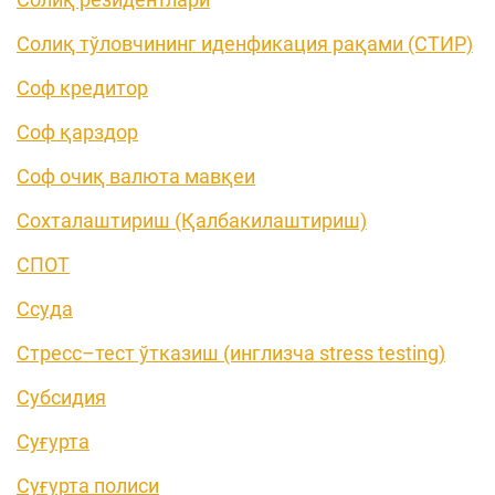
Солиқ тўловчининг иденфикация рақами (СТИР)
Соф кредитор
Соф қарздор
Соф очиқ валюта мавқеи
Сохталаштириш (Қалбакилаштириш)
СПОТ
Ссуда
Стресс–тест ўтказиш (инглизча stress testing)
Субсидия
Суғурта
Суғурта полиси