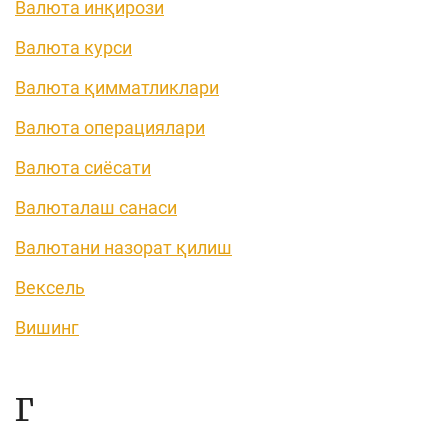
Валюта инқирози
Валюта курси
Валюта қимматликлари
Валюта операциялари
Валюта сиёсати
Валюталаш санаси
Валютани назорат қилиш
Вексель
Вишинг
Г