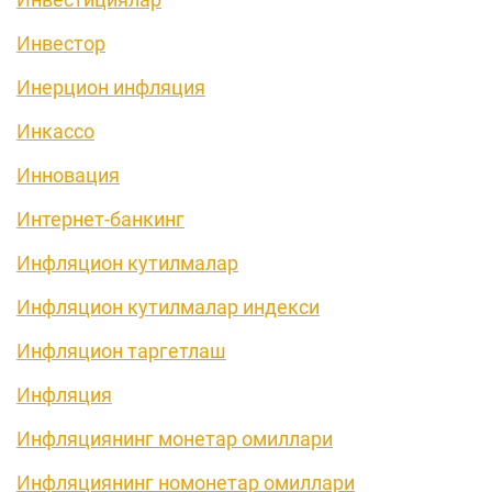
Инвестор
Инерцион инфляция
Инкассо
Инновация
Интернет-банкинг
Инфляцион кутилмалар
Инфляцион кутилмалар индекси
Инфляцион таргетлаш
Инфляция
Инфляциянинг монетар омиллари
Инфляциянинг номонетар омиллари