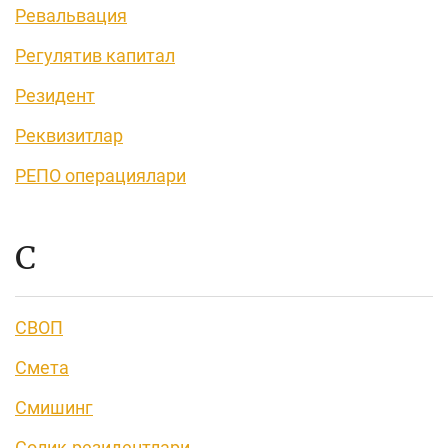
Ревальвация
Регулятив капитал
Резидент
Реквизитлар
РЕПО операциялари
С
СВОП
Смета
Смишинг
Солиқ резидентлари