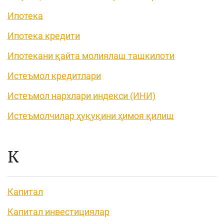
Ипотека
Ипотека кредити
Ипотекани қайта молиялаш ташкилоти
Истеъмол кредитлари
Истеъмол нархлари индекси (ИНИ)
Истеъмолчилар ҳуқуқини ҳимоя қилиш
К
Капитал
Капитал инвестициялар