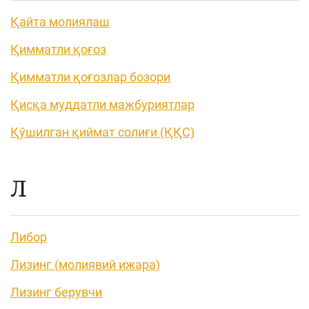
Қайта молиялаш
Қимматли қоғоз
Қимматли қоғозлар бозори
Қисқа муддатли мажбуриятлар
Қўшилган қиймат солиғи (ҚҚС)
Л
Либор
Лизинг (молиявий ижара)
Лизинг берувчи