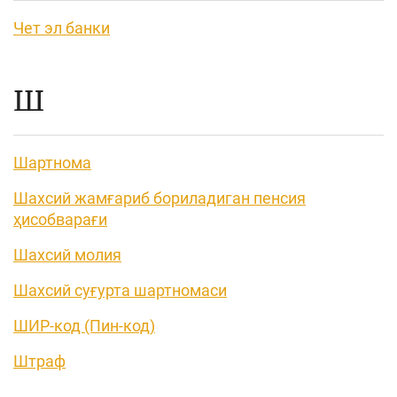
Чет эл банки
Ш
Шартнома
Шахсий жамғариб бориладиган пенсия
ҳисобварағи
Шахсий молия
Шахсий суғурта шартномаси
ШИР-код (Пин-код)
Штраф