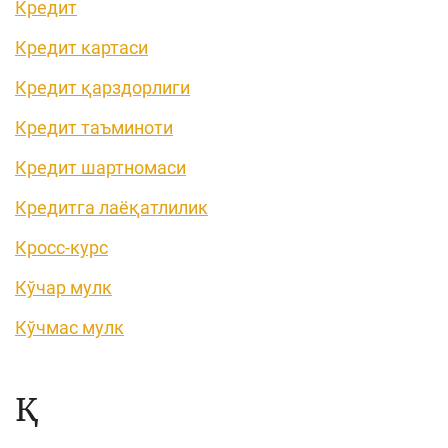
Кредит
Кредит картаси
Кредит қарздорлиги
Кредит таъминоти
Кредит шартномаси
Кредитга лаёқатлилик
Кросс-курс
Кўчар мулк
Кўчмас мулк
Қ