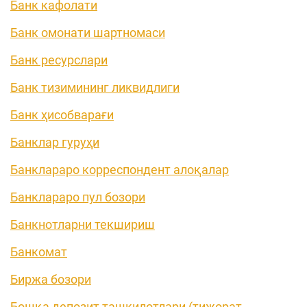
Банк кафолати
Банк омонати шартномаси
Банк ресурслари
Банк тизимининг ликвидлиги
Банк ҳисобварағи
Банклар гуруҳи
Банклараро корреспондент алоқалар
Банклараро пул бозори
Банкнотларни текшириш
Банкомат
Биржа бозори
Бошқа депозит ташкилотлари (тижорат