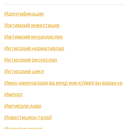
Идентификация
Ижтимоий инвестиция
Ижтимоий муҳандислик
Иқтисодий нормативлар
Иқтисодий ресурслар
Иқтисодий цикл
Имзо намуналари ва муҳр изи қўйилган варақча
Импорт
Имтиёзли давр
Инвестицион талаб
Инвестициялар