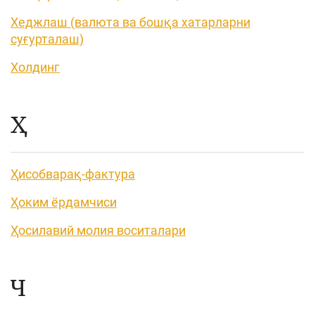
Хеджлаш (валюта ва бошқа хатарларни
суғурталаш)
Холдинг
Ҳ
Ҳисобварақ-фактура
Ҳоким ёрдамчиси
Ҳосилавий молия воситалари
Ч