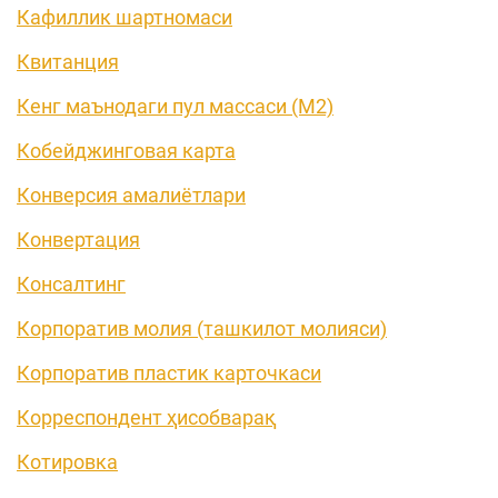
Кафиллик шартномаси
Квитанция
Кенг маънодаги пул массаси (М2)
Кобейджинговая карта
Конверсия амалиётлари
Конвертация
Консалтинг
Корпоратив молия (ташкилот молияси)
Корпоратив пластик карточкаси
Корреспондент ҳисобварақ
Котировка