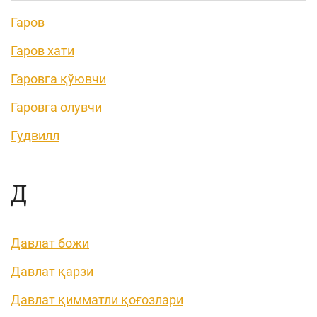
Гаров
Гаров хати
Гаровга қўювчи
Гаровга олувчи
Гудвилл
Д
Давлат божи
Давлат қарзи
Давлат қимматли қоғозлари