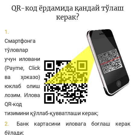
QR-код ёрдамида қандай тўлаш
керак?
Смартфонга
тўловлар
учун иловани
(Payme, Click
ва ҳоказо)
юклаб олиш
лозим. Илова
QR-код
тизимини қўллаб-қувватлаши керак;
Банк картасини иловага боғлаш керак
бўлади;