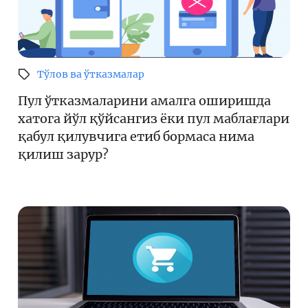
Тўлов ва ўтказмалар
Пул ўтказмаларини амалга оширишда
хатога йўл қўйсангиз ёки пул маблағлари
қабул қилувчига етиб бормаса нима
қилиш зарур?