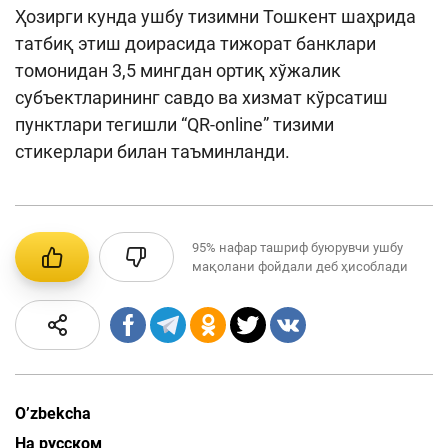
Ҳозирги кунда ушбу тизимни Тошкент шаҳрида
татбиқ этиш доирасида тижорат банклари
томонидан 3,5 мингдан ортиқ хўжалик
субъектларининг савдо ва хизмат кўрсатиш
пунктлари тегишли “QR-online” тизими
стикерлари билан таъминланди.
95%
нафар ташриф буюрувчи ушбу
мақолани фойдали деб ҳисоблади
O’zbekcha
На русском