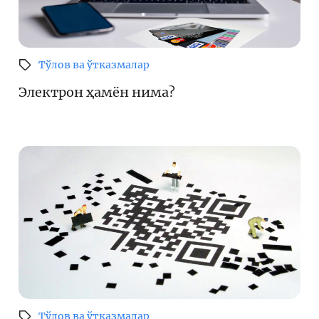
Тўлов ва ўтказмалар
Электрон ҳамён нима?
Тўлов ва ўтказмалар