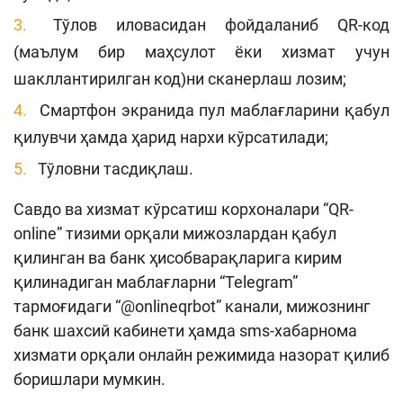
Тўлов иловасидан фойдаланиб QR-код
(маълум бир маҳсулот ёки хизмат учун
шакллантирилган код)ни сканерлаш лозим;
Смартфон экранида пул маблағларини қабул
қилувчи ҳамда ҳарид нархи кўрсатилади;
Тўловни тасдиқлаш.
Cавдо ва хизмат кўрсатиш корхоналари “QR-
online” тизими орқали мижозлардан қабул
қилинган ва банк ҳисобварақларига кирим
қилинадиган маблағларни “Теlegram”
тармоғидаги “@onlineqrbot” канали, мижознинг
банк шахсий кабинети ҳамда sms-хабарнома
хизмати орқали онлайн режимида назорат қилиб
боришлари мумкин.