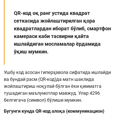
Кенгайтирилган қидирув
QR-код оқ ранг устида квадрат
Сайт харитаси
сеткасида жойлаштирилган қора
квадратлардан иборат бўлиб, смартфон
камераси каби тасвирни қайта
ишлайдиган мосламалар ёрдамида
ўқиш мумкин.
Ушбу код асосан гиперҳавола сифатида ишлайди
ва бундай расм (QR-код)да матн шаклида
жойлаштириш ноқулай бўлган ёки қимматга
тушадиган маълумотлар мавжуд. Улар 4296
белгигача (символ) бўлиши мумкин.
Бугунги кунда QR-код алоқа (коммуникацион)