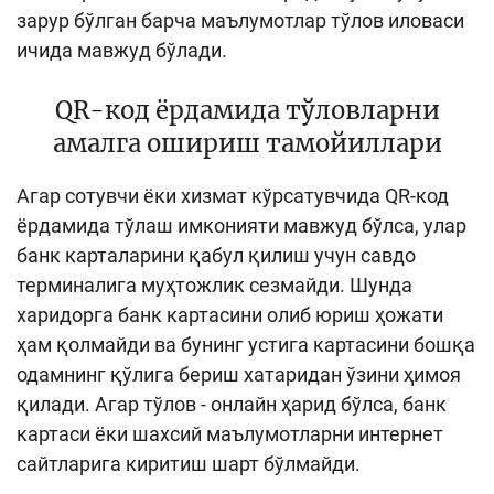
зарур бўлган барча маълумотлар тўлов иловаси
ичида мавжуд бўлади.
QR-код ёрдамида тўловларни
амалга ошириш тамойиллари
Агар сотувчи ёки хизмат кўрсатувчида QR-код
ёрдамида тўлаш имконияти мавжуд бўлса, улар
банк карталарини қабул қилиш учун савдо
терминалига муҳтожлик сезмайди. Шунда
харидорга банк картасини олиб юриш ҳожати
ҳам қолмайди ва бунинг устига картасини бошқа
одамнинг қўлига бериш хатаридан ўзини ҳимоя
қилади. Агар тўлов - онлайн ҳарид бўлса, банк
картаси ёки шахсий маълумотларни интернет
сайтларига киритиш шарт бўлмайди.