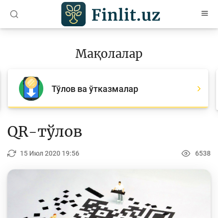
O’zb
Ўзб
Рус
Мақолалар
Мақолалар
Барча мақолалар
Тўлов ва ўтказмалар
Банк агентлари учун
Пул
QR-тўлов
Ислом молияси
15 Июл 2020 19:56
6538
Депозит (омонатлар)
Кредит
Бюджет