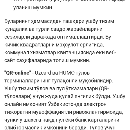
уланиш мумкин.
Буларнинг ҳаммасидан ташқари ушбу тизим
кундалик ва турли савдо жараёнларини
сезиларли даражада оптималлаштирди. Бу
кичик квадратларни маҳсулот ёрлиғида,
коммунал хизматлар квитанциясида ёки веб-
сайт саҳифаларида топиш мумкин.
"QR-online"
- Uzcard ва HUMO тўлов
терминалларининг тўлақонли муқобилидир.
Ушбу тизим тўлов ва пул ўтказмалари (QR-
тўловлари) учун жуда қулай янгилик бўлди. Ушбу
онлайн имконият Ўзбекистонда электрон
тижоратни мувоффақиятли ривожлантирмоқда,
чунки у шахсга нақд пул ёки банк карталарини
олиб юрмаслик имконини беради. Тўлов учун