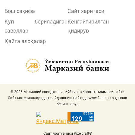
Бош саҳифа
Сайт харитаси
Кўп бериладиган
Кенгайтирилган
саволлар
қидирув
Қайта алоқалар
© 2026 Молиявий саводхонлик бўйича ахборот-таълим веб-сайти
Сайт материалларидан фойдаланиш пайтида
www.finlit.uz
га ҳавола
бериш зарур
Сайт яратувчиси Pixelcraft®