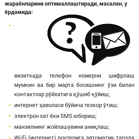
жараёнларини оптималлаштиради, масалан, у
ёрдамида:
визиткада телефон номерни шифрлаш
мумкин ва бир марта босишнинг ўзи билан
контактлар рўйхатига қўшиб қўйиш;
интернет ҳаволаси бўйича тезкор ўтиш;
электрон хат ёки SMS юбориш;
манзилнинг жойлашувини аниқлаш;
Wi-Fi (интернет) роутерига автоматик тарзда