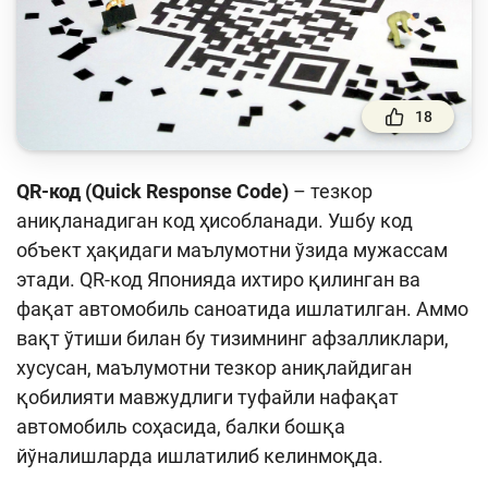
Тўлов ва ўтказмалар
Молия бозори
Пул-кредит сиёсати ва унинг элементлари
18
Молиявий хавфсизлик
Банк хизматлари истеъмолчилари
QR-код (Quick Response Code)
– тезкор
ҳуқуқлари
аниқланадиган код ҳисобланади. Ушбу код
Тадбиркорлик
объект ҳақидаги маълумотни ўзида мужассам
этади. QR-код Японияда ихтиро қилинган ва
Ўқув қўлланмалар
фақат автомобиль саноатида ишлатилган. Аммо
вақт ўтиши билан бу тизимнинг афзалликлари,
Лойиҳалар
хусусан, маълумотни тезкор аниқлайдиган
Интерактив хизматлар
қобилияти мавжудлиги туфайли нафақат
автомобиль соҳасида, балки бошқа
Фотогалерея
йўналишларда ишлатилиб келинмоқда.
Лойиҳа ҳақида