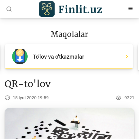
O‘zb
Ўзб
Рус
Maqolalar
Maqolalar
Barcha maqolalar
To'lov va o'tkazmalar
Bank agentlari uchun
Pul
QR-to'lov
Islom moliyasi
15 Iyul 2020 19:59
9221
Depozit (omonatlar)
Kredit
Budjet