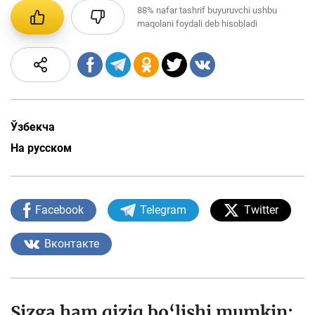
88%
nafar tashrif buyuruvchi ushbu
maqolani foydali deb hisobladi
Ўзбекча
На русском
Facebook
Telegram
Twitter
Вконтакте
Sizga ham qiziq bo‘lishi mumkin: