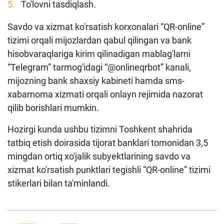
To'lovni tasdiqlash.
Savdo va xizmat ko'rsatish korxonalari “QR-online”
tizimi orqali mijozlardan qabul qilingan va bank
hisobvaraqlariga kirim qilinadigan mablag'larni
“Telegram” tarmog'idagi “@onlineqrbot” kanali,
mijozning bank shaxsiy kabineti hamda sms-
xabarnoma xizmati orqali onlayn rejimida nazorat
qilib borishlari mumkin.
Hozirgi kunda ushbu tizimni Toshkent shahrida
tatbiq etish doirasida tijorat banklari tomonidan 3,5
mingdan ortiq xo'jalik subyektlarining savdo va
xizmat ko'rsatish punktlari tegishli “QR-online” tizimi
stikerlari bilan ta'minlandi.