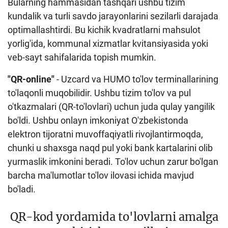
Bularning hammasidan tashqari ushbu tizim
kundalik va turli savdo jarayonlarini sezilarli darajada
optimallashtirdi. Bu kichik kvadratlarni mahsulot
yorlig'ida, kommunal xizmatlar kvitansiyasida yoki
veb-sayt sahifalarida topish mumkin.
"QR-online"
- Uzcard va HUMO to'lov terminallarining
to'laqonli muqobilidir. Ushbu tizim to'lov va pul
o'tkazmalari (QR-to'lovlari) uchun juda qulay yangilik
bo'ldi. Ushbu onlayn imkoniyat O'zbekistonda
elektron tijoratni muvoffaqiyatli rivojlantirmoqda,
chunki u shaxsga naqd pul yoki bank kartalarini olib
yurmaslik imkonini beradi. To'lov uchun zarur bo'lgan
barcha ma'lumotlar to'lov ilovasi ichida mavjud
bo'ladi.
QR-kod yordamida to'lovlarni amalga