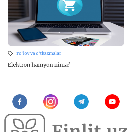
To'lov va o'tkazmalar
Elektron hamyon nima?