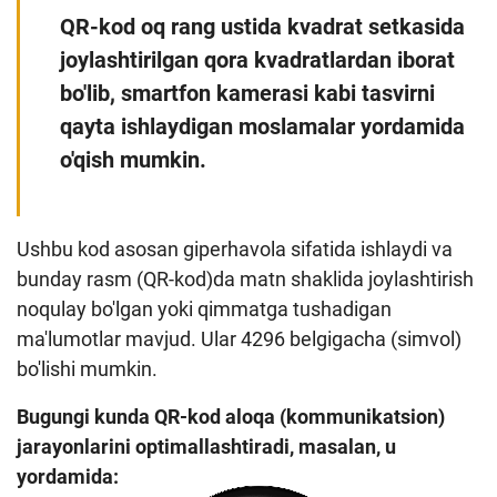
QR-kod oq rang ustida kvadrat setkasida
Loyiha haqida
joylashtirilgan qora kvadratlardan iborat
Kengaytirilgan qidiruv
bo'lib, smartfon kamerasi kabi tasvirni
Sayt xaritasi
qayta ishlaydigan moslamalar yordamida
o'qish mumkin.
Ushbu kod asosan giperhavola sifatida ishlaydi va
bunday rasm (QR-kod)da matn shaklida joylashtirish
noqulay bo'lgan yoki qimmatga tushadigan
ma'lumotlar mavjud. Ular 4296 belgigacha (simvol)
bo'lishi mumkin.
Bugungi kunda QR-kod aloqa (kommunikatsion)
jarayonlarini optimallashtiradi, masalan, u
yordamida: