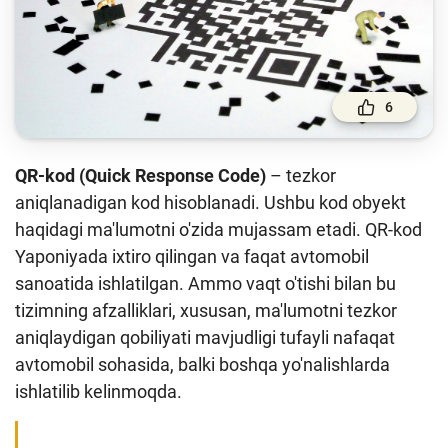
To'lov va o'tkazmalar
Moliya bozori
Pul-kredit siyosati va uning elementlari
6
Moliyaviy xavfsizlik
Bank xizmatlari iste'molchilari huquqlari
QR-kod (Quick Response Code)
– tezkor
Kichik va oʻrta biznes vakillari uchun onlayn
aniqlanadigan kod hisoblanadi. Ushbu kod obyekt
oʻquv dastur
haqidagi ma'lumotni o'zida mujassam etadi. QR-kod
Yaponiyada ixtiro qilingan va faqat avtomobil
Mehnat migrantlari uchun
sanoatida ishlatilgan. Ammo vaqt o'tishi bilan bu
tizimning afzalliklari, xususan, ma'lumotni tezkor
O‘quv qo‘llanmalar
aniqlaydigan qobiliyati mavjudligi tufayli nafaqat
Loyihalar
avtomobil sohasida, balki boshqa yo'nalishlarda
ishlatilib kelinmoqda.
Interaktiv xizmatlar
Fotogalereya