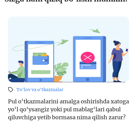
To'lov va o'tkazmalar
Pul o‘tkazmalarini amalga oshirishda xatoga
yo‘l qo‘ysangiz yoki pul mablag‘lari qabul
qiluvchiga yetib bormasa nima qilish zarur?