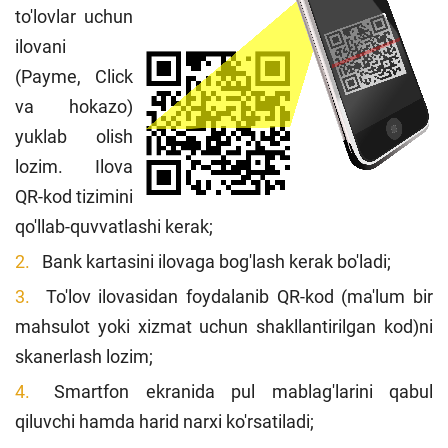
to'lovlar uchun
ilovani
(Payme, Click
va hokazo)
yuklab olish
lozim. Ilova
QR-kod tizimini
qo'llab-quvvatlashi kerak;
Bank kartasini ilovaga bog'lash kerak bo'ladi;
To'lov ilovasidan foydalanib QR-kod (ma'lum bir
mahsulot yoki xizmat uchun shakllantirilgan kod)ni
skanerlash lozim;
Smartfon ekranida pul mablag'larini qabul
qiluvchi hamda harid narxi ko'rsatiladi;