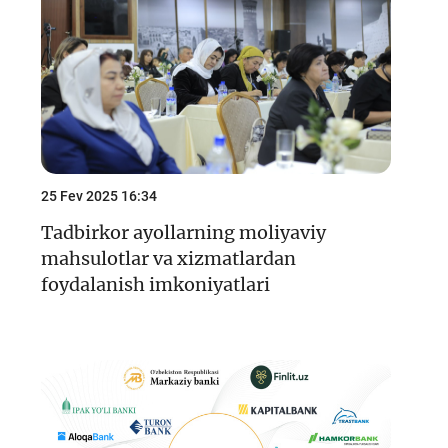
Keys-chempionat
Treninglar va seminarlar
Finlit.uz yangiliklari
OAVda loyihalar
O'quv kurslari
25 Fev 2025 16:34
O‘quv materiallari
Tadbirkor ayollarning moliyaviy
mahsulotlar va xizmatlardan
Interaktiv xizmatlar
foydalanish imkoniyatlari
Fotogalereya
Loyiha haqida
Kengaytirilgan qidiruv
Sayt xaritasi