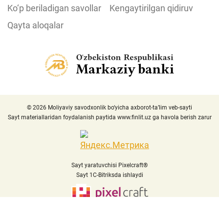
Ko‘p beriladigan savollar
Kengaytirilgan qidiruv
Qayta aloqalar
© 2026 Moliyaviy savodxonlik bo‘yicha axborot-ta’lim veb-sayti
Sayt materiallaridan foydalanish paytida
www.finlit.uz
ga havola berish zarur
Sayt yaratuvchisi Pixelcraft®
Sayt 1C-Bitriksda ishlaydi