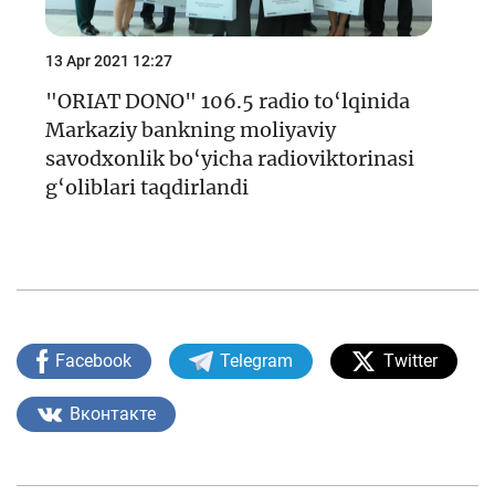
13 Apr 2021 12:27
"ORIAT DONO" 106.5 radio to‘lqinida
Markaziy bankning moliyaviy
savodxonlik bo‘yicha radioviktorinasi
g‘oliblari taqdirlandi
Facebook
Telegram
Twitter
Вконтакте