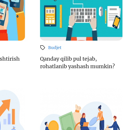
Sayt xaritasi
i va
i
Budjet
iznes
nlayn
shtirish
Qanday qilib pul tejab,
rohatlanib yashash mumkin?