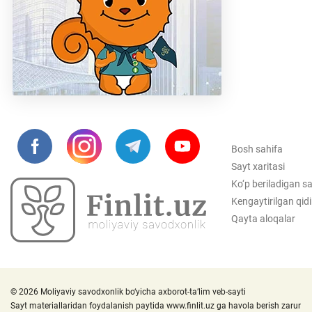
Bosh sahifa
Sayt xaritasi
Ko‘p beriladigan sa
Kengaytirilgan qid
Qayta aloqalar
© 2026 Moliyaviy savodxonlik bo‘yicha axborot-ta’lim veb-sayti
Sayt materiallaridan foydalanish paytida
www.finlit.uz
ga havola berish zarur