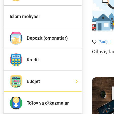
Islom moliyasi
To'lov va o'tkazmalar
Mo
Depozit (omonatlar)
Budjet
Ba
Moliyaviy xavfsizlik
is
Oilaviy b
hu
Kredit
Mehnat migrantlari
Budjet
uchun
To'lov va o'tkazmalar