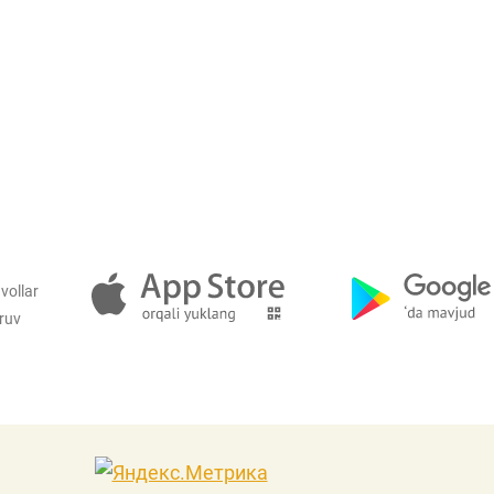
vollar
iruv