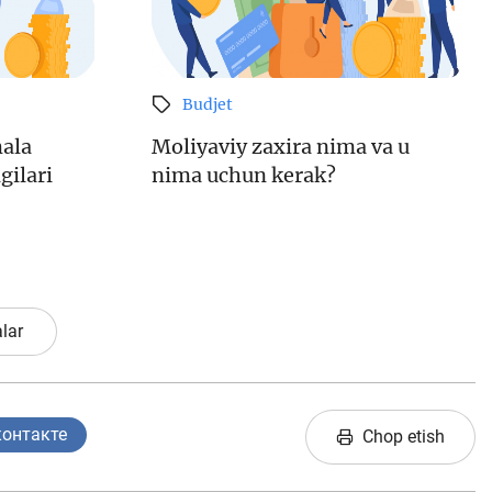
Budjet
mala
Moliyaviy zaxira nima va u
gilari
nima uchun kerak?
lar
контакте
Chop etish