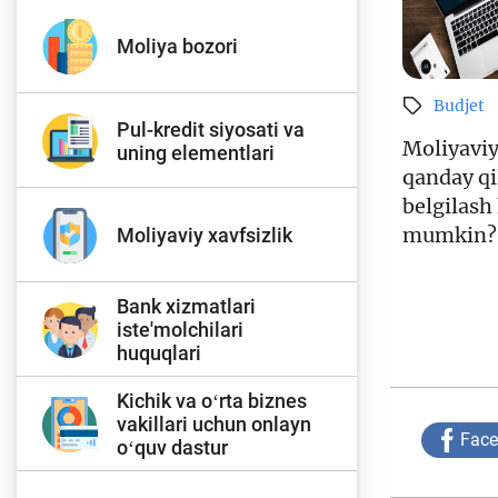
Moliya bozori
Budjet
Pul-kredit siyosati va
Moliyaviy
uning elementlari
qanday qil
belgilash
mumkin?
Moliyaviy xavfsizlik
Bank xizmatlari
iste'molchilari
huquqlari
Kichik va oʻrta biznes
vakillari uchun onlayn
Fac
oʻquv dastur