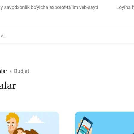
 savodxonlik bo‘yicha axborot-ta’lim veb-sayti
Loyiha 
lar
Budjet
alar
ul
Islom moliyasi
edit
Budjet