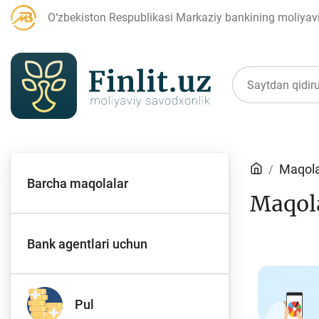
O‘zbekiston Respublikasi Markaziy bankining moliyaviy
Maqolalar
Maqola
Barcha maqolalar
Maqol
Bank agentlari uchun
P
Bank agentlari uchun
Depozit (omonatlar)
Kr
Pul