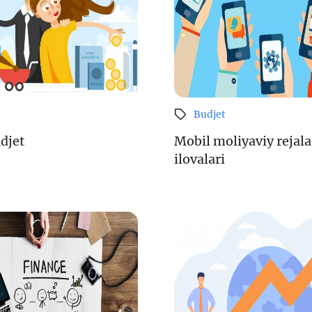
Pul-kredit siyosat
liya bozori
uning elementlar
Budjet
nk xizmatlari
Kichik va oʻrta b
te'molchilari
vakillari uchun o
udjet
Mobil moliyaviy rejala
quqlari
oʻquv dastur
ilovalari