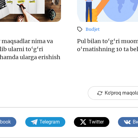
Budjet
 maqsadlar nima va
Pul bilan to‘g‘ri muo
ib ularni to‘g‘ri
o‘rnatishning 10 ta bel
 hamda ularga erishish
Ko‘proq maqola
ebook
Telegram
Twitter
В