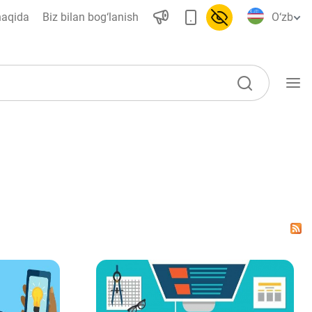
haqida
Biz bilan bog‘lanish
O‘zb
O‘quv qo‘llanmalar
Loyihalar
Interaktiv xizmatlar
Fotogalereya
Loyiha haqida
Kengaytirilgan qidiruv