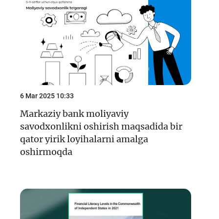
Keys-chempionat
Treninglar va seminarlar
Finlit.uz yangiliklari
OAVda loyihalar
O'quv kurslari
6 Mar 2025 10:33
O‘quv materiallari
Markaziy bank moliyaviy
savodxonlikni oshirish maqsadida bir
Interaktiv xizmatlar
qator yirik loyihalarni amalga
Fotogalereya
oshirmoqda
Loyiha haqida
Kengaytirilgan qidiruv
Sayt xaritasi