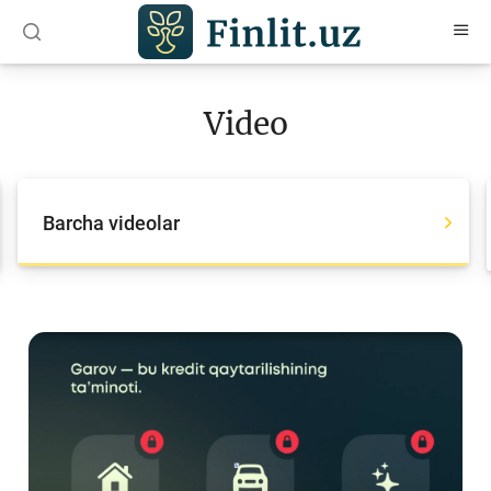
O‘zb
Ўзб
Рус
Video
Maqolalar
O‘quv qo‘llanmalar
Barcha videolar
Lug‘at
Moliyaviy savodxonlik bo‘yicha kitoblar
Video
Loyihalar
Interaktiv xizmatlar
Fotogalereya