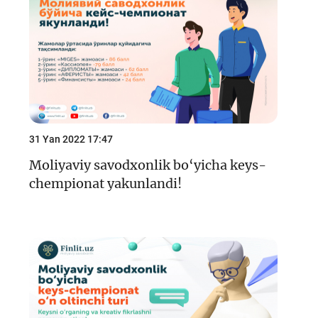
Keys-chempionat
Treninglar va seminarlar
Finlit.uz yangiliklari
OAVda loyihalar
O'quv kurslari
31 Yan 2022 17:47
O‘quv materiallari
Moliyaviy savodxonlik bo‘yicha keys-
chempionat yakunlandi!
Interaktiv xizmatlar
Fotogalereya
Loyiha haqida
Kengaytirilgan qidiruv
Sayt xaritasi