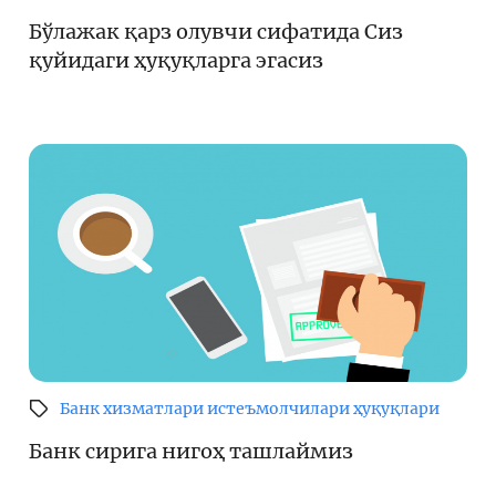
Бўлажак қарз олувчи сифатида Сиз
қуйидаги ҳуқуқларга эгасиз
Банк хизматлари истеъмолчилари ҳуқуқлари
Банк сирига нигоҳ ташлаймиз