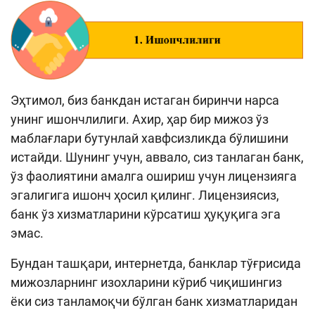
Кенгайтирилган қидирув
Сайт харитаси
Эҳтимол, биз банкдан истаган биринчи нарса
унинг ишончлилиги. Ахир, ҳар бир мижоз ўз
маблағлари бутунлай хавфсизликда бўлишини
истайди. Шунинг учун, аввало, сиз танлаган банк,
ўз фаолиятини амалга ошириш учун лицензияга
эгалигига ишонч ҳосил қилинг. Лицензиясиз,
банк ўз хизматларини кўрсатиш ҳуқуқига эга
эмас.
Бундан ташқари, интернетда, банклар тўғрисида
мижозларнинг изохларини кўриб чиқишингиз
ёки сиз танламоқчи бўлган банк хизматларидан