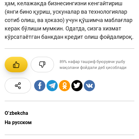
ҳам, келажакда бизнесингизни кенгайтириш
(янги бино қуриш, ускуналар ва технологиялар
сотиб олиш, ва ҳоказо) учун қўшимча маблағлар
керак бўлиши мумкин. Одатда, сизга хизмат
кўрсатаётган банкдан кредит олиш фойдалироқ.
89%
нафар ташриф буюрувчи ушбу
мақолани фойдали деб ҳисоблади
O’zbekcha
На русском