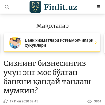
O’zb
Ўзб
Рус
Мақолалар
Мақолалар
Банк хизматлари истеъмолчилари
Барча мақолалар
ҳуқуқлари
Банк агентлари учун
Пул
Сизнинг бизнесингиз
Ислом молияси
учун энг мос бўлган
Депозит (омонатлар)
банкни қандай танлаш
Кредит
мумкин?
Бюджет
17 Июн 2020 09:45
3861