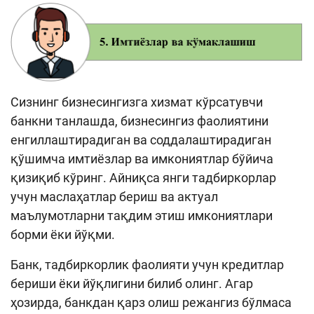
Сизнинг бизнесингизга хизмат кўрсатувчи
банкни танлашда, бизнесингиз фаолиятини
енгиллаштирадиган ва соддалаштирадиган
қўшимча имтиёзлар ва имкониятлар бўйича
қизиқиб кўринг. Айниқса янги тадбиркорлар
учун маслаҳатлар бериш ва актуал
маълумотларни тақдим этиш имкониятлари
борми ёки йўқми.
Банк, тадбиркорлик фаолияти учун кредитлар
бериши ёки йўқлигини билиб олинг. Агар
ҳозирда, банкдан қарз олиш режангиз бўлмаса