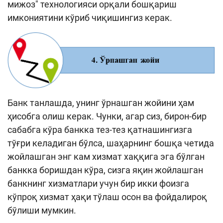
мижоз" технологияси орқали бошқариш
имкониятини кўриб чиқишингиз керак.
Банк танлашда, унинг ўрнашган жойини ҳам
ҳисобга олиш керак. Чунки, агар сиз, бирон-бир
сабабга кўра банкка тез-тез қатнашингизга
тўғри келадиган бўлса, шаҳарнинг бошқа четида
жойлашган энг кам хизмат хаққига эга бўлган
банкка боришдан кўра, сизга яқин жойлашган
банкнинг хизматлари учун бир икки фоизга
кўпроқ хизмат ҳақи тўлаш осон ва фойдалироқ
бўлиши мумкин.