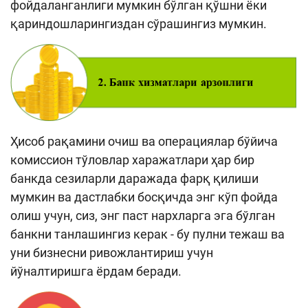
фойдаланганлиги мумкин бўлган қўшни ёки
қариндошларингиздан сўрашингиз мумкин.
Ҳисоб рақамини очиш ва операциялар бўйича
комиссион тўловлар харажатлари ҳар бир
банкда сезиларли даражада фарқ қилиши
мумкин ва дастлабки босқичда энг кўп фойда
олиш учун, сиз, энг паст нархларга эга бўлган
банкни танлашингиз керак - бу пулни тежаш ва
уни бизнесни ривожлантириш учун
йўналтиришга ёрдам беради.