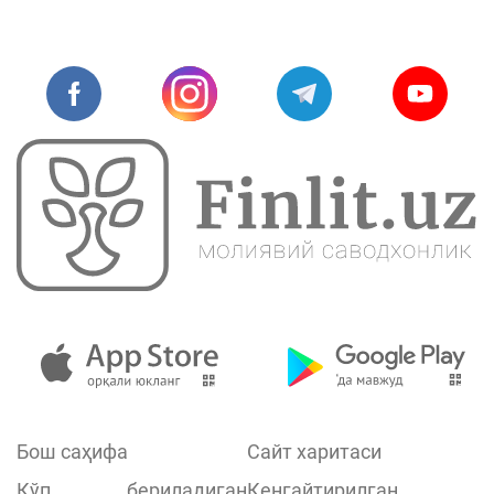
Бош саҳифа
Сайт харитаси
Кўп бериладиган
Кенгайтирилган