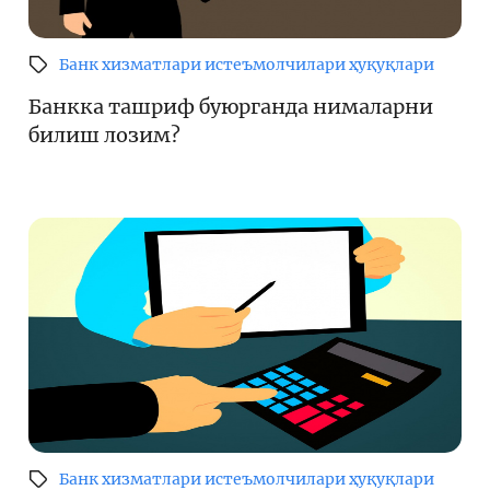
Банк хизматлари истеъмолчилари ҳуқуқлари
Банкка ташриф буюрганда нималарни
билиш лозим?
Банк хизматлари истеъмолчилари ҳуқуқлари