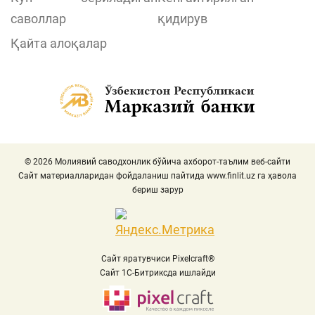
саволлар
қидирув
Қайта алоқалар
© 2026 Молиявий саводхонлик бўйича ахборот-таълим веб-сайти
Сайт материалларидан фойдаланиш пайтида
www.finlit.uz
га ҳавола
бериш зарур
Сайт яратувчиси Pixelcraft®
Сайт 1C-Битриксда ишлайди