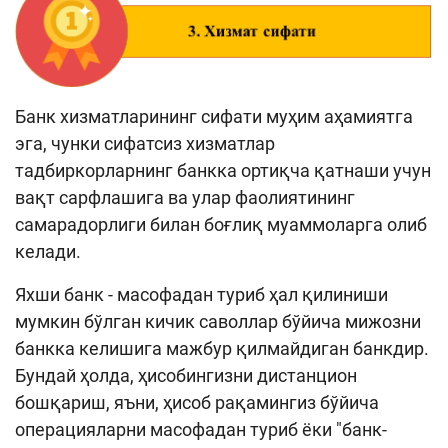
Банк хизматларининг сифати муҳим аҳамиятга
эга, чунки сифатсиз хизматлар
тадбиркорларнинг банкка ортиқча қатнаши учун
вақт сарфлашига ва улар фаолиятининг
самарадорлиги билан боғлиқ муаммоларга олиб
келади.
Яхши банк - масофадан туриб ҳал қилиниши
мумкин бўлган кичик саволлар бўйича мижозни
банкка келишига мажбур қилмайдиган банкдир.
Бундай ҳолда, ҳисобингизни дистанцион
бошқариш, яъни, ҳисоб рақамингиз бўйича
операцияларни масофадан туриб ёки "банк-