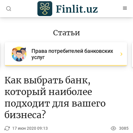
O’zb
Ўзб
Рус
Статьи
Статьи
Права потребителей банковских
Все статьи
услуг
Для банковских агентов
Деньги
Как выбрать банк,
Депозит (вклады)
который наиболее
Кредит
подходит для вашего
Бюджет
бизнеса?
Платежи и переводы
17 июн 2020 09:13
3085