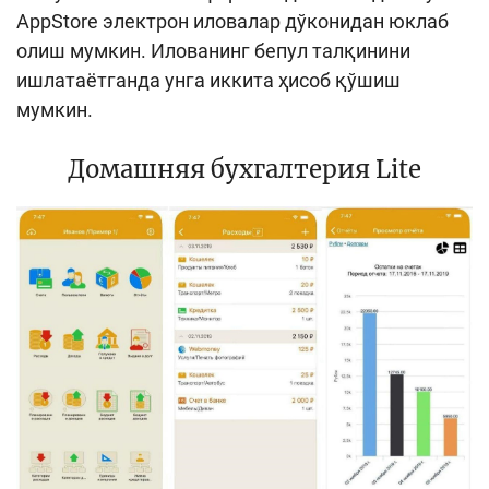
AppStore электрон иловалар дўконидан юклаб
олиш мумкин. Илованинг бепул талқинини
ишлатаётганда унга иккита ҳисоб қўшиш
мумкин.
Домашняя бухгалтерия Lite