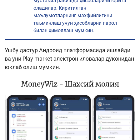
мустақил равишда ҳисобларини юрита
оладилар. Киритилган
маълумотларнинг махфийлигини
таъминлаш учун ҳисобларни парол
билан ҳимоялаш мумкин.
Ушбу дастур Андроид платформасида ишлайди
ва уни Play market электрон иловалар дўконидан
юклаб олиш мумкин.
MoneyWiz - Шахсий молия