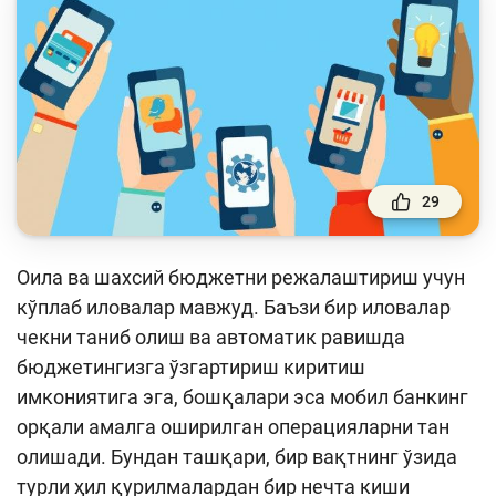
Тўлов ва ўтказмалар
Молия бозори
Пул-кредит сиёсати ва унинг элементлари
Молиявий хавфсизлик
Банк хизматлари истеъмолчилари
ҳуқуқлари
29
Тадбиркорлик
Оила ва шахсий бюджетни режалаштириш учун
кўплаб иловалар мавжуд. Баъзи бир иловалар
Ўқув қўлланмалар
чекни таниб олиш ва автоматик равишда
Лойиҳалар
бюджетингизга ўзгартириш киритиш
имкониятига эга, бошқалари эса мобил банкинг
Интерактив хизматлар
орқали амалга оширилган операцияларни тан
Фотогалерея
олишади. Бундан ташқари, бир вақтнинг ўзида
Лойиҳа ҳақида
турли ҳил қурилмалардан бир нечта киши