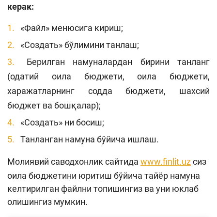
керак:
«Файл» менюсига кириш;
«Создать» бўлимини танлаш;
Берилган намуналардан бирини танланг
(одатий оила бюджети, оила бюджети,
харажатларнинг содда бюджети, шахсий
бюджет ва бошқалар);
«Создать» ни босиш;
Танланган намуна бўйича ишлаш.
Молиявий саводхонлик сайтида
www.finlit.uz
сиз
оила бюджетини юритиш бўйича тайёр намуна
келтирилган файлни топишингиз ва уни юклаб
олишингиз мумкин.