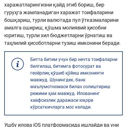
харажатларингизни қайд этиб бориш, бир
гуруҳга жамланадиган харажат тоифаларини
бошқариш, турли валютада пул ўтказмаларини
амалга ошириш, қўшма молиявий ҳисобни
юритиш, турли хил бюджетларни ўрнатиш ва
таҳлилий ҳисоботларни тузиш имконини беради.
Битта битим учун бир нечта тоифаларни
белгилаш, битимга фотосурат ва
геоёрлиқ қўшиб қўйиш имконияти
мавжуд. Шунингдек, банк
маълумотномаси билан солиштириш
режими ҳам мавжуд. Илованинг
хавфсизлик даражаси юқори
кўрсаткичларга мос келади.
Ушбу илова iOS платформасида ишлайди ва уни