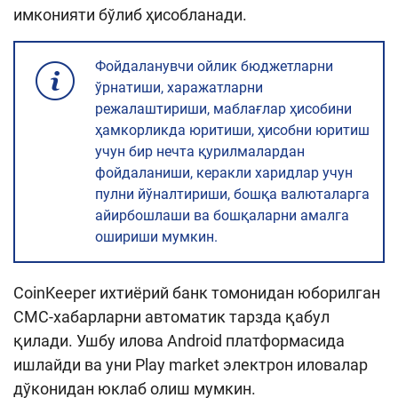
имконияти бўлиб ҳисобланади.
Фойдаланувчи ойлик бюджетларни
ўрнатиши, харажатларни
режалаштириши, маблағлар ҳисобини
ҳамкорликда юритиши, ҳисобни юритиш
учун бир нечта қурилмалардан
фойдаланиши, керакли харидлар учун
пулни йўналтириши, бошқа валюталарга
айирбошлаши ва бошқаларни амалга
ошириши мумкин.
CoinKeeper ихтиёрий банк томонидан юборилган
СМС-хабарларни автоматик тарзда қабул
қилади. Ушбу илова Android платформасида
ишлайди ва уни Play market электрон иловалар
дўконидан юклаб олиш мумкин.