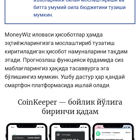
битта умумий оила бюджетини тузиши
мумкин.
MoneyWiz иловаси ҳисоботлар ҳамда
эҳтиёжларингизга мослаштириб тузатиш
киритиладиган ҳисобот намуналарини тақдим
этади. Прогнозлаш функцияси ёрдамида сиз
маблағларингиз ҳақида тасаввурга эга
бўлишингиз мумкин. Ушбу дастур ҳар қандай
смартфон платформасида ишлай олади.
CoinKeeper — бойлик йўлига
биринчи қадам