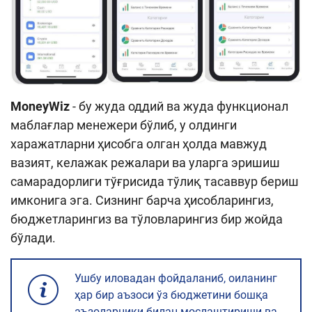
MoneyWiz
- бу жуда оддий ва жуда функционал
маблағлар менежери бўлиб, у олдинги
харажатларни ҳисобга олган ҳолда мавжуд
вазият, келажак режалари ва уларга эришиш
самарадорлиги тўғрисида тўлиқ тасаввур бериш
имконига эга. Сизнинг барча ҳисобларингиз,
бюджетларингиз ва тўловларингиз бир жойда
бўлади.
Ушбу иловадан фойдаланиб, оиланинг
ҳар бир аъзоси ўз бюджетини бошқа
аъзоларники билан мослаштириши ва