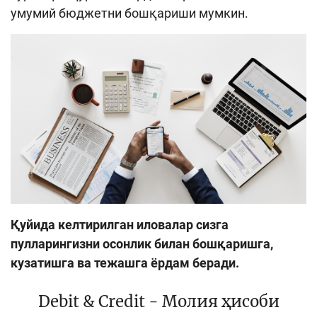
умумий бюджетни бошқариши мумкин.
Кенгайтирилган қидирув
Сайт харитаси
Қуйида келтирилган иловалар сизга
пулларингизни осонлик билан бошқаришга,
кузатишга ва тежашга ёрдам беради.
Debit & Credit - Молия ҳисоби