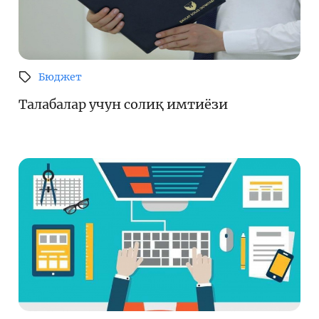
Бюджет
Талабалар учун солиқ имтиёзи