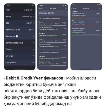
«Debit & Credit Учет финансов»
мобил иловаси
бюджетни юритиш бўйича энг яхши
воситалардан бири деб тан олинган. Ушбу илова
бир вақтнинг ўзида фойдаланиш учун ҳам оддий
ҳам замонавий бўлиб, даромад ва