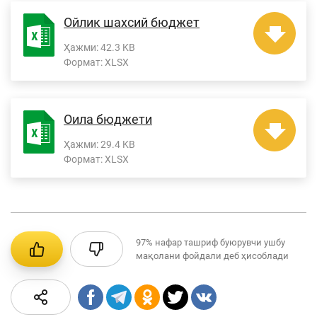
Ойлик шахсий бюджет
Ҳажми:
42.3 KB
Формат:
XLSX
Оила бюджети
Ҳажми:
29.4 KB
Формат:
XLSX
97%
нафар ташриф буюрувчи ушбу
мақолани фойдали деб ҳисоблади