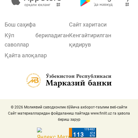
Бош саҳифа
Сайт харитаси
Кўп бериладиган
Кенгайтирилган
саволлар
қидирув
Қайта алоқалар
© 2026 Молиявий саводхонлик бўйича ахборот-таълим веб-сайти
Сайт материалларидан фойдаланиш пайтида
www.finlit.uz
га ҳавола
бериш зарур