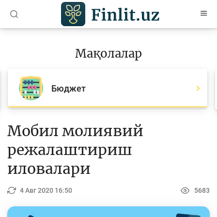
O’zb
Ўзб
Рус
Мақолалар
Мақолалар
Барча мақолалар
Бюджет
Банк агентлари учун
Пул
Мобил молиявий
Ислом молияси
режалаштириш
Депозит (омонатлар)
иловалари
Кредит
4 Авг 2020 16:50
5683
Бюджет