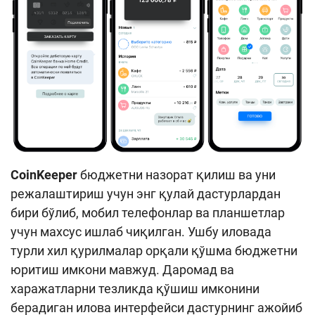
CoinKeeper
бюджетни назорат қилиш ва уни
режалаштириш учун энг қулай дастурлардан
бири бўлиб, мобил телефонлар ва планшетлар
учун махсус ишлаб чиқилган. Ушбу иловада
турли хил қурилмалар орқали қўшма бюджетни
юритиш имкони мавжуд. Даромад ва
харажатларни тезликда қўшиш имконини
берадиган илова интерфейси дастурнинг ажойиб