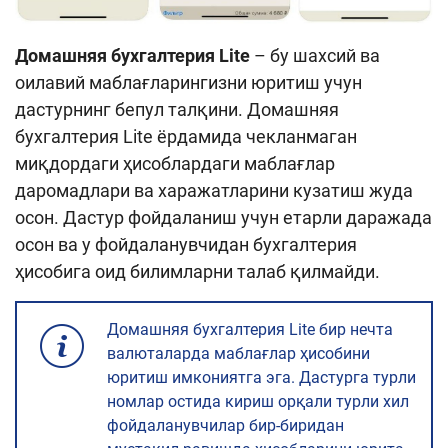
Домашняя бухгалтерия Lite
– бу шахсий ва
оилавий маблағларингизни юритиш учун
дастурнинг бепул талқини. Домашняя
бухгалтерия Lite ёрдамида чекланмаган
миқдордаги ҳисоблардаги маблағлар
даромадлари ва харажатларини кузатиш жуда
осон. Дастур фойдаланиш учун етарли даражада
осон ва у фойдаланувчидан бухгалтерия
ҳисобига оид билимларни талаб қилмайди.
Домашняя бухгалтерия Lite бир нечта
валюталарда маблағлар ҳисобини
юритиш имкониятга эга. Дастурга турли
номлар остида кириш орқали турли хил
фойдаланувчилар бир-биридан