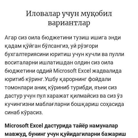
Иловалар учун муқобил
вариантлар
Агар сиз оила бюджетини тузиш ишига энди
қадам қўйган бўлсангиз, уй рўзғори
бухгалтериясини юритиш учун кучли ва пулли
воситаларни ишлатишдан олдин сиз оила
бюджетини оддий Microsoft Excel жадвалида
юритиб кўринг.Ушбу қарорнинг фойдали
томонлари аниқ кўриниб турибди, яъни сиз
дастур учун пул харажат қилмайсиз ва сиз ўз
кучингизни маблағларни бошқариш соҳасида
синаб кўрасиз.
Microsoft Excel дастурида тайёр намуналар
мавжуд, бунинг учун қуйидагиларни бажариш