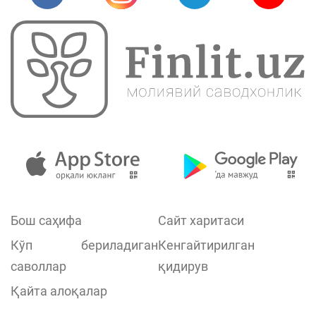
Бош саҳифа
Сайт харитаси
Кўп бериладиган
Кенгайтирилган
саволлар
қидирув
Қайта алоқалар