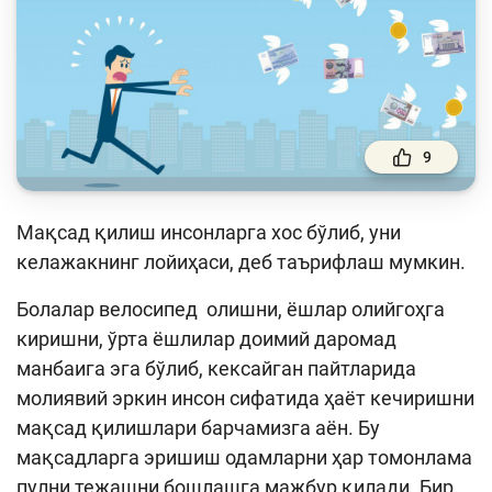
Тўлов ва ўтказмалар
Молия бозори
Пул-кредит сиёсати ва унинг элементлари
Молиявий хавфсизлик
9
Банк хизматлари истеъмолчилари ҳуқуқлари
Тадбиркорлик
Мақсад қилиш инсонларга хос бўлиб, уни
келажакнинг лойиҳаси, деб таърифлаш мумкин.
Ўқув қўлланмалар
Болалар велосипед олишни, ёшлар олийгоҳга
Лойиҳалар
киришни, ўрта ёшлилар доимий даромад
манбаига эга бўлиб, кексайган пайтларида
Интерактив хизматлар
молиявий эркин инсон сифатида ҳаёт кечиришни
Фотогалерея
мақсад қилишлари барчамизга аён. Бу
мақсадларга эришиш одамларни ҳар томонлама
Лойиҳа ҳақида
пулни тежашни бошлашга мажбур қилади. Бир