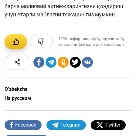
барча молиявий эҳтиёжларингизни қондириш
учун етарли маблағни тежашингиз мумкин.
100%
нафар ташриф буюрувчи ушбу
мақолани фойдали деб ҳисоблади
O’zbekcha
На русском
Facebook
Telegram
Twitter