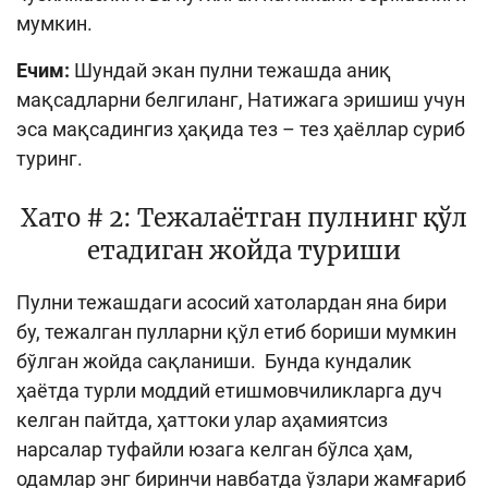
мумкин.
Ечим:
Шундай экан пулни тежашда аниқ
мақсадларни белгиланг, Натижага эришиш учун
эса мақсадингиз ҳақида тез – тез ҳаёллар суриб
туринг.
Хато # 2: Тежалаётган пулнинг қўл
етадиган жойда туриши
Пулни тежашдаги асосий хатолардан яна бири
бу, тежалган пулларни қўл етиб бориши мумкин
бўлган жойда сақланиши. Бунда кундалик
ҳаётда турли моддий етишмовчиликларга дуч
келган пайтда, ҳаттоки улар аҳамиятсиз
нарсалар туфайли юзага келган бўлса ҳам,
одамлар энг биринчи навбатда ўзлари жамғариб