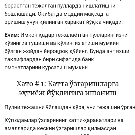
бораётган тежалган пуллардан ишлатишни
бошлашади. Оқибатда моддий мақсадга
эришиш учун қилинган ҳаракат йўққа чиқади.
Ечим:
Имкон қадар тежалаётган пулларингизни
кўзингиз тушиши ва қўлингиз етиши мумкин
бўлган жойдан йироқроқ қўйинг. Бунда энг яхши
таклифлардан бири сифатида банк
омонатларини кўрсатиш мумкин.
Хато # 1: Катта ўзгаришларга
эҳтиёж йўқлигига ишониш
Пулни тежашни ўйлашдан кўра, уни тежашни ўрга
Кўп одамлар ўзларининг хатти-ҳаракатлари ва
амалларида кескин ўзгаришлар қилмасдан