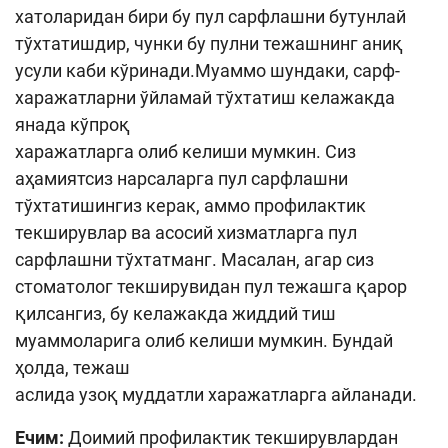
хатоларидан бири бу пул сарфлашни бутунлай
тўхтатишдир, чунки бу пулни тежашнинг аниқ
усули каби кўринади.Муаммо шундаки, сарф-
харажатларни ўйламай тўхтатиш келажакда
янада кўпроқ
харажатларга олиб келиши мумкин. Сиз
аҳамиятсиз нарсаларга пул сарфлашни
тўхтатишингиз керак, аммо профилактик
текширувлар ва асосий хизматларга пул
сарфлашни тўхтатманг. Масалан, агар сиз
стоматолог текширувидан пул тежашга қарор
қилсангиз, бу келажакда жиддий тиш
муаммоларига олиб келиши мумкин. Бундай
ҳолда, тежаш
аслида узоқ муддатли харажатларга айланади.
Ечим:
Доимий профилактик текширувлардан