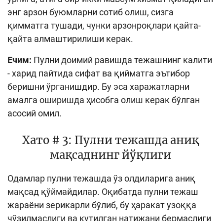
энг арзон буюмларни сотиб олиш, сизга
қимматга тушади, чунки арзонроқлари қайта-
қайта алмаштирилиши керак.
Ечим:
Пулни доимий равишда тежашнинг калити
- харид пайтида сифат ва қийматга эътибор
беришни ўрганишдир. Бу эса харажатларни
амалга оширишда ҳисобга олиш керак бўлган
асосий омил.
Хато # 3: Пулни тежашда аниқ
мақсаднинг йўқлиги
Одамлар пулни тежашда ўз олдиларига аниқ
мақсад қўймайдилар. Оқибатда пулни тежаш
жараёни зерикарли бўлиб, бу ҳаракат узоққа
чўзилмаслиги ва кутилган натижани бермаслиги