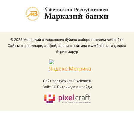
© 2026 Молиявий саводхонлик бўйича ахборот-таълим веб-сайти
Сайт материалларидан фойдаланиш пайтида
www.finlit.uz
га ҳавола
бериш зарур
Сайт яратувчиси Pixelcraft®
Сайт 1C-Битриксда ишлайди