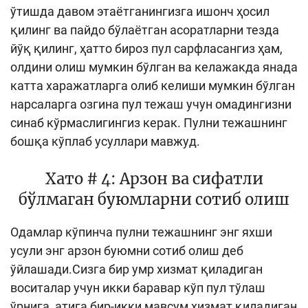
ўтишда давом этаётганингизга ишонч ҳосил
қилинг ва пайдо бўлаётган асоратларни тезда
йўқ қилинг, ҳатто бироз пул сарфласангиз ҳам,
олдини олиш мумкин бўлган ва келажакда янада
катта харажатларга олиб келиши мумкин бўлган
нарсаларга озгина пул тежаш учун омадингизни
синаб кўрмаслигингиз керак. Пулни тежашнинг
бошқа кўплаб усуллари мавжуд.
Хато # 4: Арзон ва сифатли
бўлмаган буюмларни сотиб олиш
Одамлар кўпинча пулни тежашнинг энг яхши
усули энг арзон буюмни сотиб олиш деб
ўйлашади.Сизга бир умр хизмат қиладиган
воситалар учун икки баравар кўп пул тўлаш
ўрнига, атига бир-икки мавсум хизмат қиладиган