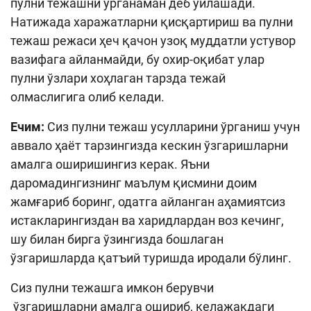
пулни тежашни ўрганаман деб ўйлашади.
Натижада харажатларни қисқартириш ва пулни
тежаш режаси ҳеч қачон узоқ муддатли устувор
вазифага айланмайди, бу охир-оқибат улар
пулни ўзлари хоҳлаган тарзда тежай
олмаслигига олиб келади.
Ечим:
Сиз пулни тежаш усулларини ўрганиш учун
аввало ҳаёт тарзингизда кескин ўзгаришларни
амалга оширишингиз керак. Яъни
даромадингизнинг маълум қисмини доим
жамғариб боринг, одатга айланган аҳамиятсиз
истакларингиздан ва харидлардан воз кечинг,
шу билан бирга ўзингизда бошлаган
ўзгаришларда қатъий туришда иродали бўлинг.
Сиз пулни тежашга имкон берувчи
ўзгаришларни амалга ошириб, келажакдаги