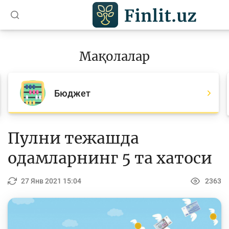
O’zb
Мақолалар
Мақолалар
Барча мақолалар
Бюджет
Банк агентлари учун
Пул
Пулни тежашда
Ислом молияси
одамларнинг 5 та хатоси
Депозит (омонатлар)
27 Янв 2021 15:04
2363
Кредит
Бюджет