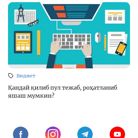
Бюджет
Қандай қилиб пул тежаб, роҳатланиб
яшаш мумкин?