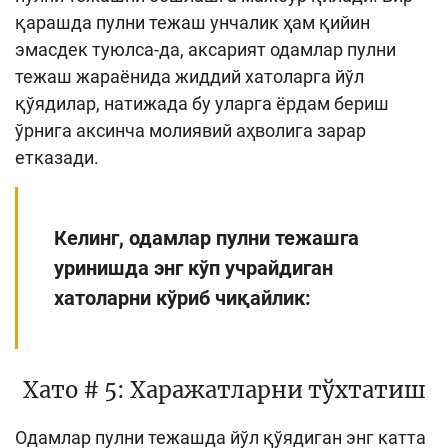
Кенгайтирилган қидирув
қарашда пулни тежаш унчалик ҳам қийин
эмасдек туюлса-да, аксарият одамлар пулни
Сайт харитаси
тежаш жараёнида жиддий хатоларга йўл
қўядилар, натижада бу уларга ёрдам бериш
ўрнига аксинча молиявий аҳволига зарар
етказади.
Келинг, одамлар пулни тежашга
уринишда энг кўп учрайдиган
хатоларни кўриб чиқайлик:
Хато # 5: Харажатларни тўхтатиш
Одамлар пулни тежашда йўл қўядиган энг катта