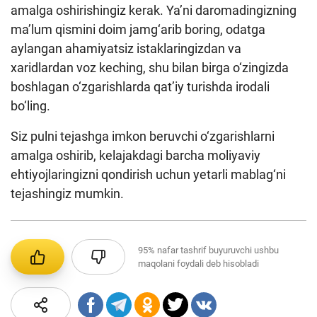
amalga oshirishingiz kerak. Ya’ni daromadingizning
ma’lum qismini doim jamg‘arib boring, odatga
aylangan ahamiyatsiz istaklaringizdan va
xaridlardan voz keching, shu bilan birga o‘zingizda
boshlagan o‘zgarishlarda qat’iy turishda irodali
bo‘ling.
Siz pulni tejashga imkon beruvchi o‘zgarishlarni
amalga oshirib, kelajakdagi barcha moliyaviy
ehtiyojlaringizni qondirish uchun yetarli mablag‘ni
tejashingiz mumkin.
95%
nafar tashrif buyuruvchi ushbu
maqolani foydali deb hisobladi