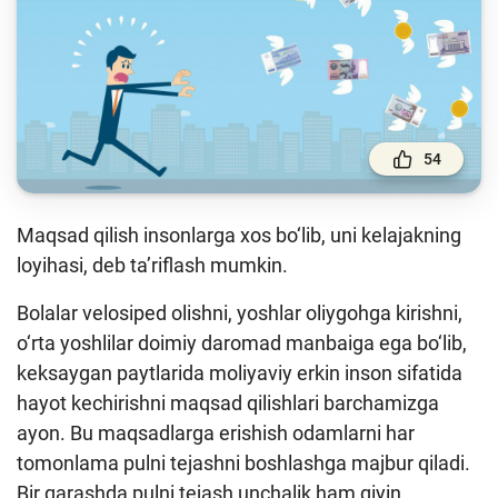
To'lov va o'tkazmalar
Moliya bozori
Pul-kredit siyosati va uning elementlari
Moliyaviy xavfsizlik
54
Bank xizmatlari iste'molchilari huquqlari
Kichik va oʻrta biznes vakillari uchun onlayn
Maqsad qilish insonlarga xos bo‘lib, uni kelajakning
oʻquv dastur
loyihasi, deb ta’riflash mumkin.
Mehnat migrantlari uchun
Bolalar velosiped olishni, yoshlar oliygohga kirishni,
o‘rta yoshlilar doimiy daromad manbaiga ega bo‘lib,
O‘quv qo‘llanmalar
keksaygan paytlarida moliyaviy erkin inson sifatida
Loyihalar
hayot kechirishni maqsad qilishlari barchamizga
ayon. Bu maqsadlarga erishish odamlarni har
Interaktiv xizmatlar
tomonlama pulni tejashni boshlashga majbur qiladi.
Fotogalereya
Bir qarashda pulni tejash unchalik ham qiyin