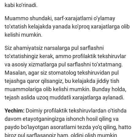
kabi ko‘rinadi.
Muammo shundaki, sarf-xarajatlarni o‘ylamay
to‘xtatish kelajakda yanada ko‘proq xarajatlarga olib
kelishi mumkin.
Siz ahamiyatsiz narsalarga pul sarflashni
to‘xtatishingiz kerak, ammo profilaktik tekshiruvlar
va asosiy xizmatlarga pul sarflashni to‘xtatmang.
Masalan, agar siz stomatolog tekshiruvidan pul
tejashga qaror qilsangiz, bu kelajakda jiddiy tish
muammolariga olib kelishi mumkin. Bunday holda,
tejash aslida uzoq muddatli xarajatlarga aylanadi.
Yechim:
Doimiy profilaktik tekshiruvlardan o‘tishda
davom etayotganingizga ishonch hosil qiling va
paydo bo‘layotgan asoratlarni tezda yo‘q qiling, hatto
biroz pul sarflasangiz ham, oldini olish mumkin