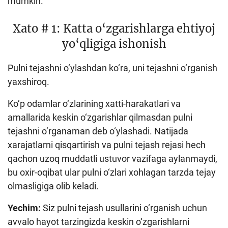
mumkin.
Xato # 1: Katta o‘zgarishlarga ehtiyoj
yo‘qligiga ishonish
Pulni tejashni o‘ylashdan ko‘ra, uni tejashni o‘rganish
yaxshiroq.
Ko‘p odamlar o‘zlarining xatti-harakatlari va
amallarida keskin o‘zgarishlar qilmasdan pulni
tejashni o‘rganaman deb o‘ylashadi. Natijada
xarajatlarni qisqartirish va pulni tejash rejasi hech
qachon uzoq muddatli ustuvor vazifaga aylanmaydi,
bu oxir-oqibat ular pulni o‘zlari xohlagan tarzda tejay
olmasligiga olib keladi.
Yechim:
Siz pulni tejash usullarini o‘rganish uchun
avvalo hayot tarzingizda keskin o‘zgarishlarni