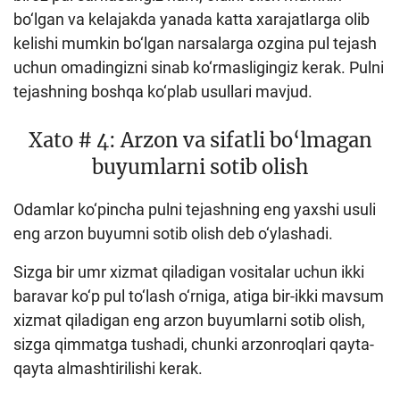
bo‘lgan va kelajakda yanada katta xarajatlarga olib
kelishi mumkin bo‘lgan narsalarga ozgina pul tejash
uchun omadingizni sinab ko‘rmasligingiz kerak. Pulni
tejashning boshqa ko‘plab usullari mavjud.
Xato # 4: Arzon va sifatli bo‘lmagan
buyumlarni sotib olish
Odamlar ko‘pincha pulni tejashning eng yaxshi usuli
eng arzon buyumni sotib olish deb o‘ylashadi.
Sizga bir umr xizmat qiladigan vositalar uchun ikki
baravar ko‘p pul to‘lash o‘rniga, atiga bir-ikki mavsum
xizmat qiladigan eng arzon buyumlarni sotib olish,
sizga qimmatga tushadi, chunki arzonroqlari qayta-
qayta almashtirilishi kerak.