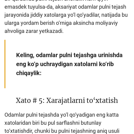
emasdek tuyulsa-da, aksariyat odamlar pulni tejash
Loyiha haqida
jarayonida jiddiy xatolarga yo‘l qo‘yadilar, natijada bu
Kengaytirilgan qidiruv
ularga yordam berish o‘rniga aksincha moliyaviy
ahvoliga zarar yetkazadi.
Sayt xaritasi
Keling, odamlar pulni tejashga urinishda
eng ko‘p uchraydigan xatolarni ko‘rib
chiqaylik:
Xato # 5: Xarajatlarni to‘xtatish
Odamlar pulni tejashda yo‘l qo‘yadigan eng katta
xatolaridan biri bu pul sarflashni butunlay
to‘xtatishdir, chunki bu pulni tejashning aniq usuli