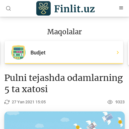
O‘zb
Ўзб
Рус
Maqolalar
Maqolalar
Barcha maqolalar
Budjet
Bank agentlari uchun
Pul
Pulni tejashda odamlarning
Islom moliyasi
5 ta xatosi
Depozit (omonatlar)
27 Yan 2021 15:05
9323
Kredit
Budjet