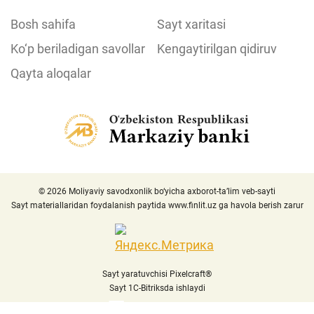
Bosh sahifa
Sayt xaritasi
Ko‘p beriladigan savollar
Kengaytirilgan qidiruv
Qayta aloqalar
© 2026 Moliyaviy savodxonlik bo‘yicha axborot-ta’lim veb-sayti
Sayt materiallaridan foydalanish paytida
www.finlit.uz
ga havola berish zarur
Sayt yaratuvchisi Pixelcraft®
Sayt 1C-Bitriksda ishlaydi