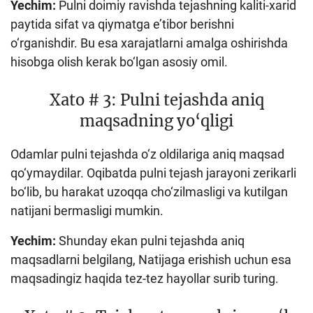
Yechim:
Pulni doimiy ravishda tejashning kaliti-xarid
paytida sifat va qiymatga e’tibor berishni
o‘rganishdir. Bu esa xarajatlarni amalga oshirishda
hisobga olish kerak bo‘lgan asosiy omil.
Xato # 3: Pulni tejashda aniq
maqsadning yo‘qligi
Odamlar pulni tejashda o‘z oldilariga aniq maqsad
qo‘ymaydilar. Oqibatda pulni tejash jarayoni zerikarli
bo‘lib, bu harakat uzoqqa cho‘zilmasligi va kutilgan
natijani bermasligi mumkin.
Yechim:
Shunday ekan pulni tejashda aniq
maqsadlarni belgilang, Natijaga erishish uchun esa
maqsadingiz haqida tez-tez hayollar surib turing.