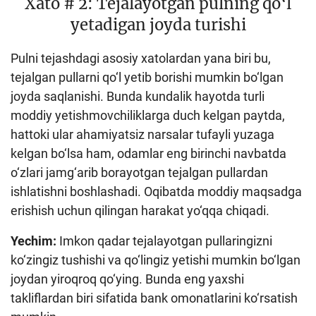
Xato # 2: Tejalayotgan pulning qo‘l
yetadigan joyda turishi
Pulni tejashdagi asosiy xatolardan yana biri bu,
tejalgan pullarni qo‘l yetib borishi mumkin bo‘lgan
joyda saqlanishi. Bunda kundalik hayotda turli
moddiy yetishmovchiliklarga duch kelgan paytda,
hattoki ular ahamiyatsiz narsalar tufayli yuzaga
kelgan bo‘lsa ham, odamlar eng birinchi navbatda
o‘zlari jamg‘arib borayotgan tejalgan pullardan
ishlatishni boshlashadi. Oqibatda moddiy maqsadga
erishish uchun qilingan harakat yo‘qqa chiqadi.
Yechim:
Imkon qadar tejalayotgan pullaringizni
ko‘zingiz tushishi va qo‘lingiz yetishi mumkin bo‘lgan
joydan yiroqroq qo‘ying. Bunda eng yaxshi
takliflardan biri sifatida bank omonatlarini ko‘rsatish