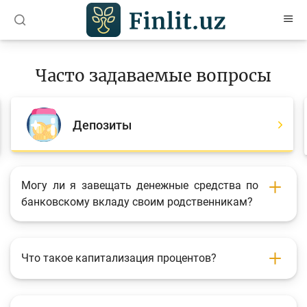
O’zb
Ўзб
Рус
Часто задаваемые вопросы
Статьи
Учебные материалы
Депозиты
Проекты
Интерактивные услуги
Могу ли я завещать денежные средства по
банковскому вкладу своим родственникам?
Депозитный и кредитный калькуляторы
Часто задаваемые вопросы
Анкетирование
Что такое капитализация процентов?
Опросы