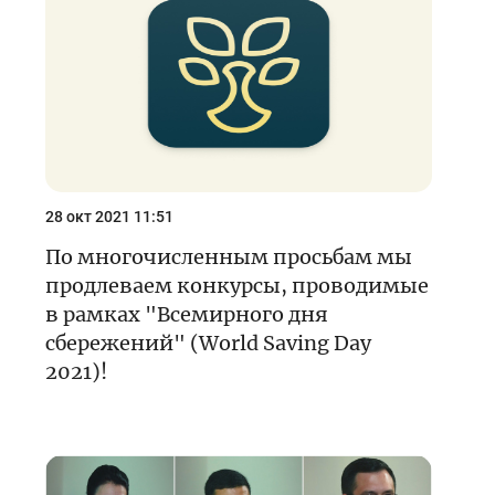
Кейс-чемпионат
Тренинги и семинары
Новости finlit.uz
Проекты в СМИ
Учебные материалы
28 окт 2021 11:51
Интерактивные услуги
По многочисленным просьбам мы
продлеваем конкурсы, проводимые
Фотогалерея
в рамках "Всемирного дня
О проекте
сбережений" (World Saving Day
2021)!
Поиск по сайту
Карта сайта