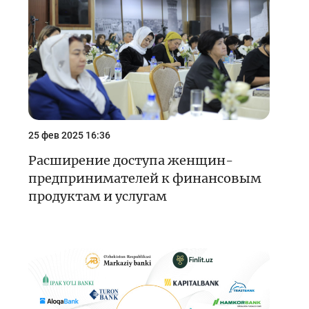
Кейс-чемпионат
Тренинги и семинары
Новости finlit.uz
Проекты в СМИ
Учебные материалы
25 фев 2025 16:36
Интерактивные услуги
Расширение доступа женщин-
предпринимателей к финансовым
Фотогалерея
продуктам и услугам
О проекте
Поиск по сайту
Карта сайта