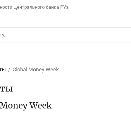
ности Центрального банка РУз
ты
Global Money Week
еньги
Депозит (вклад
кты
 Money Week
юджет
Платежи и пере