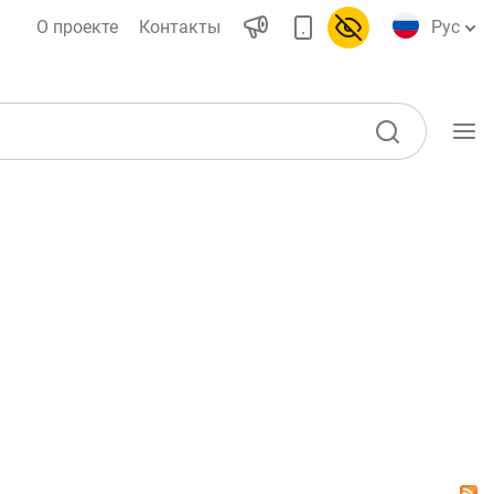
О проекте
Контакты
Рус
Учебные материалы
Проекты
ы)
Все проекты
Global Money Week
World Savings day
воды
Конкурсы