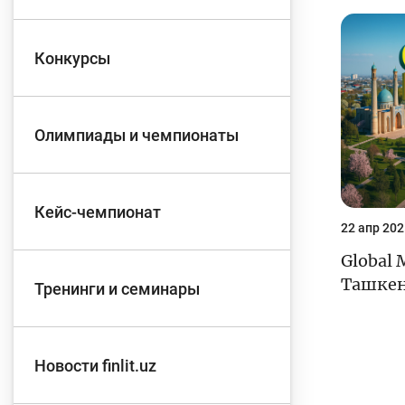
Д
Конкурсы
Финансовый рынок
п
э
Олимпиады и чемпионаты
Права потребителей
банковских услуг
Предприн
Кейс-чемпионат
22 апр 202
Global 
Ташкен
Тренинги и семинары
Новости finlit.uz