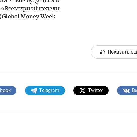
чьте своё будущее» в
 «Всемирной недели
(Global Money Week
Показать ещ
ebook
Telegram
Twitter
В