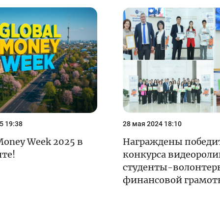
енежно-кредитная
Финансовая
олитика и ее
безопасность
лементы
Исламское
финансировани
имательство
5 19:38
28 мая 2024 18:10
Money Week 2025 в
Награждены победи
те!
конкурса видеороли
студенты-волонтер
финансовой грамот