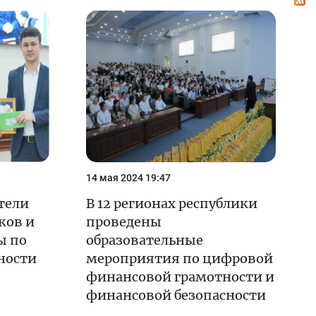
Олимпиады и чемпионаты
Кейс-чемпионат
Тренинги и семинары
Новости finlit.uz
Проекты в СМИ
е
Учебные материалы
14 мая 2024 19:47
Интерактивные
услуги
тели
В 12 регионах республики
ков и
проведены
Фотогалерея
ы по
образовательные
О проекте
ности
мероприятия по цифровой
финансовой грамотности и
Поиск по сайту
финансовой безопасности
Карта сайта