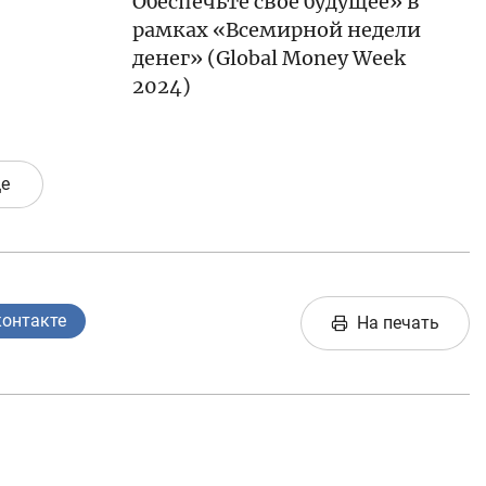
Обеспечьте своё будущее» в
рамках «Всемирной недели
денег» (Global Money Week
2024)
е
контакте
На печать