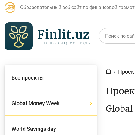
Образовательный веб-сайт по финансовой грамот
Статьи
Проек
Все проекты
Для банковских
Д
Прое
агентов
Global Money Week
Global
Кредит
Б
World Savings day