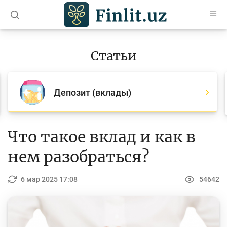
O’zb
Ўзб
Рус
Статьи
Статьи
Все статьи
Депозит (вклады)
Для банковских агентов
Деньги
Что такое вклад и как в
Депозит (вклады)
нем разобраться?
Кредит
6 мар 2025 17:08
54642
Бюджет
Платежи и переводы