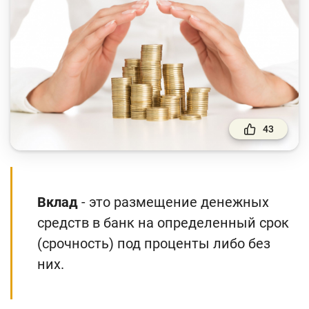
Финансовый рынок
Денежно-кредитная политика и ее элементы
Финансовая безопасность
Права потребителей банковских услуг
Предпринимательство
43
Исламское финансирование
Учебные материалы
Вклад
- это размещение денежных
Проекты
средств в банк на определенный срок
Интерактивные услуги
(
срочность
) под проценты либо без
Фотогалерея
них.
О проекте