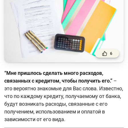
Финансовый рынок
Денежно-кредитная политика и ее элементы
Финансовая безопасность
Права потребителей банковских услуг
Предпринимательство
6
Исламское финансирование
“Мне пришлось сделать много расходов,
Учебные материалы
связанных с кредитом, чтобы получить его.”
–
Проекты
это вероятно знакомые для Вас слова. Известно,
что по каждому кредиту, получаемому от банка,
Интерактивные услуги
будут возникать расходы, связанные с его
Фотогалерея
получением, использованием и оплатой в
зависимости от его вида.
О проекте