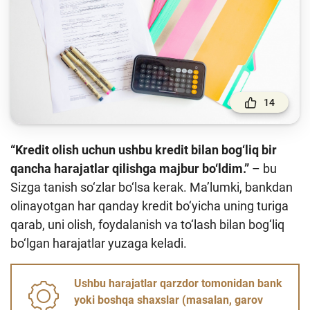
To'lov va o'tkazmalar
Moliya bozori
Pul-kredit siyosati va uning elementlari
Moliyaviy xavfsizlik
14
Bank xizmatlari iste'molchilari huquqlari
Kichik va oʻrta biznes vakillari uchun onlayn
“Kredit olish uchun ushbu kredit bilan bog‘liq bir
oʻquv dastur
qancha harajatlar qilishga majbur bo‘ldim.”
– bu
Mehnat migrantlari uchun
Sizga tanish so‘zlar bo‘lsa kerak. Ma’lumki, bankdan
olinayotgan har qanday kredit bo‘yicha uning turiga
O‘quv qo‘llanmalar
qarab, uni olish, foydalanish va to‘lash bilan bog‘liq
bo‘lgan harajatlar yuzaga keladi.
Loyihalar
Interaktiv xizmatlar
Ushbu harajatlar qarzdor tomonidan bank
yoki boshqa shaxslar (masalan, garov
Fotogalereya