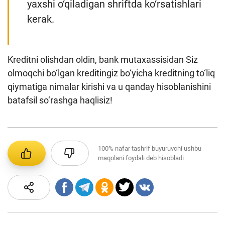
yaxshi o‘qiladigan shriftda ko‘rsatishlari
kerak.
Kreditni olishdan oldin, bank mutaxassisidan Siz
olmoqchi bo‘lgan kreditingiz bo‘yicha kreditning to‘liq
qiymatiga nimalar kirishi va u qanday hisoblanishini
batafsil so‘rashga haqlisiz!
100%
nafar tashrif buyuruvchi ushbu
maqolani foydali deb hisobladi