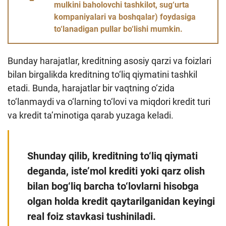
mulkini baholovchi tashkilot, sug‘urta
Loyiha haqida
kompaniyalari va boshqalar) foydasiga
to‘lanadigan pullar bo‘lishi mumkin.
Kengaytirilgan qidiruv
Sayt xaritasi
Bunday harajatlar, kreditning asosiy qarzi va foizlari
bilan birgalikda kreditning to‘liq qiymatini tashkil
etadi. Bunda, harajatlar bir vaqtning o‘zida
to‘lanmaydi va o‘larning to‘lovi va miqdori kredit turi
va kredit ta’minotiga qarab yuzaga keladi.
Shunday qilib, kreditning to‘liq qiymati
deganda, iste’mol krediti yoki qarz olish
bilan bog‘liq barcha to‘lovlarni hisobga
olgan holda kredit qaytarilganidan keyingi
real foiz stavkasi tushiniladi.