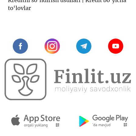
Kreditni so‘ndirish usullari | Kredit bo‘yicha
to‘lovlar