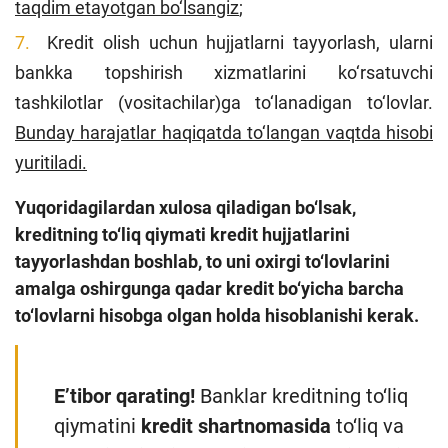
taqdim etayotgan bo‘lsangiz
;
Kredit olish uchun hujjatlarni tayyorlash, ularni
bankka topshirish xizmatlarini ko‘rsatuvchi
tashkilotlar (vositachilar)ga to‘lanadigan to‘lovlar.
Bunday harajatlar haqiqatda to‘langan vaqtda hisobi
yuritiladi.
Yuqoridagilardan xulosa qiladigan bo‘lsak,
kreditning to‘liq qiymati kredit hujjatlarini
tayyorlashdan boshlab, to uni oxirgi to‘lovlarini
amalga oshirgunga qadar kredit bo‘yicha barcha
to‘lovlarni hisobga olgan holda hisoblanishi kerak.
E’tibor qarating!
Banklar kreditning to‘liq
qiymatini
kredit shartnomasida
to‘liq va