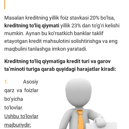
Masalan kreditning yillik foiz stavkasi 20% bo‘lsa,
kreditning to‘liq qiymati
yillik 23% dan to‘g‘ri kelishi
mumkin. Aynan bu ko‘rsatkich banklar taklif
etayotgan kredit mahsulotini solishtirishga va eng
maqbulini tanlashga imkon yaratadi.
Kreditning to‘liq qiymatiga kredit turi va garov
ta’minoti turiga qarab quyidagi harajatlar kiradi:
Asosiy
qarz va foizlar
bo‘yicha
to‘lovlar.
Ushbu to‘lovlar
majburiydir
;