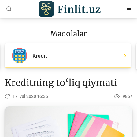
O‘zb
Ўзб
Рус
Maqolalar
Maqolalar
Barcha maqolalar
Kredit
Bank agentlari uchun
Pul
Kreditning to‘liq qiymati
Islom moliyasi
17 Iyul 2020 16:36
9867
Depozit (omonatlar)
Kredit
Budjet