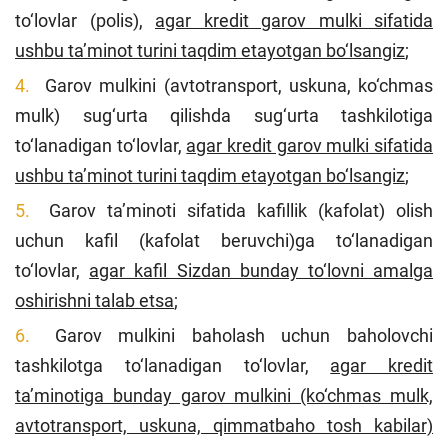
to‘lovlar (polis),
agar kredit garov mulki sifatida
ushbu ta’minot turini taqdim etayotgan bo‘lsangiz
;
Garov mulkini (avtotransport, uskuna, ko‘chmas
mulk) sug‘urta qilishda sug‘urta tashkilotiga
to‘lanadigan to‘lovlar,
agar kredit garov mulki sifatida
ushbu ta’minot turini taqdim etayotgan bo‘lsangiz
;
Garov ta’minoti sifatida kafillik (kafolat) olish
uchun kafil (kafolat beruvchi)ga to‘lanadigan
to‘lovlar,
agar kafil Sizdan bunday to‘lovni amalga
oshirishni talab etsa
;
Garov mulkini baholash uchun baholovchi
tashkilotga to‘lanadigan to‘lovlar,
agar kredit
ta’minotiga bunday garov mulkini (ko‘chmas mulk,
avtotransport, uskuna, qimmatbaho tosh kabilar)