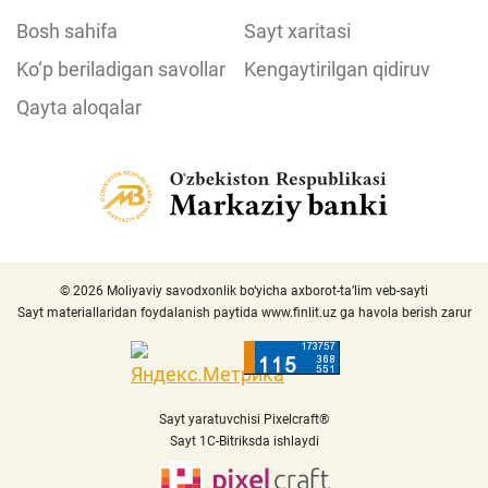
Bosh sahifa
Sayt xaritasi
Ko‘p beriladigan savollar
Kengaytirilgan qidiruv
Qayta aloqalar
© 2026 Moliyaviy savodxonlik bo‘yicha axborot-ta’lim veb-sayti
Sayt materiallaridan foydalanish paytida
www.finlit.uz
ga havola berish zarur
Sayt yaratuvchisi Pixelcraft®
Sayt 1C-Bitriksda ishlaydi