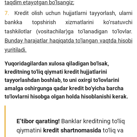
taqdim etayotgan bo‘lsangiz
;
Kredit olish uchun hujjatlarni tayyorlash, ularni
bankka topshirish xizmatlarini ko‘rsatuvchi
tashkilotlar (vositachilar)ga to‘lanadigan to‘lovlar.
Bunday harajatlar haqiqatda to‘langan vaqtda hisobi
yuritiladi.
Yuqoridagilardan xulosa qiladigan bo‘lsak,
kreditning to‘liq qiymati kredit hujjatlarini
tayyorlashdan boshlab, to uni oxirgi to‘lovlarini
amalga oshirgunga qadar kredit bo‘yicha barcha
to‘lovlarni hisobga olgan holda hisoblanishi kerak.
E’tibor qarating!
Banklar kreditning to‘liq
qiymatini
kredit shartnomasida
to‘liq va