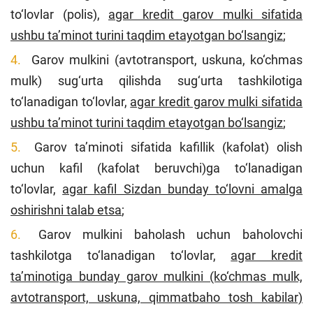
to‘lovlar (polis),
agar kredit garov mulki sifatida
ushbu ta’minot turini taqdim etayotgan bo‘lsangiz
;
Garov mulkini (avtotransport, uskuna, ko‘chmas
mulk) sug‘urta qilishda sug‘urta tashkilotiga
to‘lanadigan to‘lovlar,
agar kredit garov mulki sifatida
ushbu ta’minot turini taqdim etayotgan bo‘lsangiz
;
Garov ta’minoti sifatida kafillik (kafolat) olish
uchun kafil (kafolat beruvchi)ga to‘lanadigan
to‘lovlar,
agar kafil Sizdan bunday to‘lovni amalga
oshirishni talab etsa
;
Garov mulkini baholash uchun baholovchi
tashkilotga to‘lanadigan to‘lovlar,
agar kredit
ta’minotiga bunday garov mulkini (ko‘chmas mulk,
avtotransport, uskuna, qimmatbaho tosh kabilar)