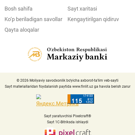
Bosh sahifa
Sayt xaritasi
Ko‘p beriladigan savollar
Kengaytirilgan qidiruv
Qayta aloqalar
© 2026 Moliyaviy savodxonlik bo‘yicha axborot-ta’lim veb-sayti
Sayt materiallaridan foydalanish paytida
www.finlit.uz
ga havola berish zarur
Sayt yaratuvchisi Pixelcraft®
Sayt 1C-Bitriksda ishlaydi