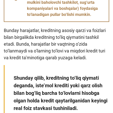
mulkini baholovchi tashkilot, sug‘urta
Loyiha haqida
kompaniyalari va boshqalar) foydasiga
to‘lanadigan pullar bo‘lishi mumkin.
Kengaytirilgan qidiruv
Sayt xaritasi
Bunday harajatlar, kreditning asosiy qarzi va foizlari
bilan birgalikda kreditning to‘liq qiymatini tashkil
etadi. Bunda, harajatlar bir vaqtning o‘zida
to‘lanmaydi va o‘larning to‘lovi va miqdori kredit turi
va kredit ta’minotiga qarab yuzaga keladi.
Shunday qilib, kreditning to‘liq qiymati
deganda, iste’mol krediti yoki qarz olish
bilan bog‘liq barcha to‘lovlarni hisobga
olgan holda kredit qaytarilganidan keyingi
real foiz stavkasi tushiniladi.