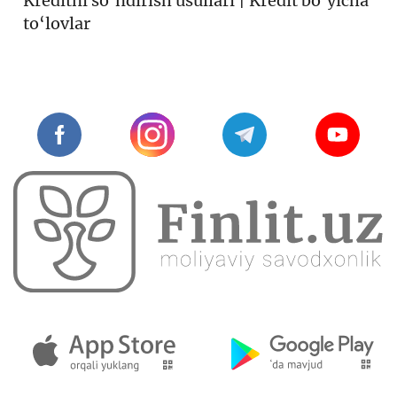
Kreditni so‘ndirish usullari | Kredit bo‘yicha
to‘lovlar