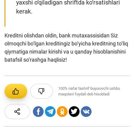
yaxshi o‘qiladigan shriftda ko‘rsatishlari
kerak.
Kreditni olishdan oldin, bank mutaxassisidan Siz
olmoqchi bo‘lgan kreditingiz bo‘yicha kreditning to‘liq
qiymatiga nimalar kirishi va u qanday hisoblanishini
batafsil so‘rashga haqlisiz!
100%
nafar tashrif buyuruvchi ushbu
maqolani foydali deb hisobladi