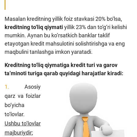
Masalan kreditning yillik foiz stavkasi 20% bo‘lsa,
kreditning to‘liq qiymati
yillik 23% dan to‘g‘ri kelishi
mumkin. Aynan bu ko‘rsatkich banklar taklif
etayotgan kredit mahsulotini solishtirishga va eng
maqbulini tanlashga imkon yaratadi.
Kreditning to‘liq qiymatiga kredit turi va garov
ta’minoti turiga qarab quyidagi harajatlar kiradi:
Asosiy
qarz va foizlar
bo‘yicha
to‘lovlar.
Ushbu to‘lovlar
majburiydir
;