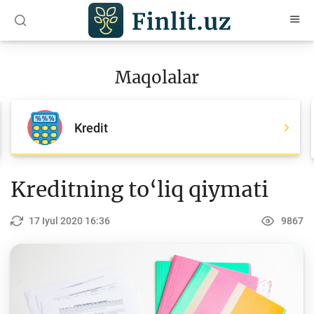
O‘zb
Ўзб
Рус
Maqolalar
Maqolalar
Barcha maqolalar
Kredit
Bank agentlari uchun
Pul
Kreditning to‘liq qiymati
Islom moliyasi
17 Iyul 2020 16:36
9867
Depozit (omonatlar)
Kredit
Budjet