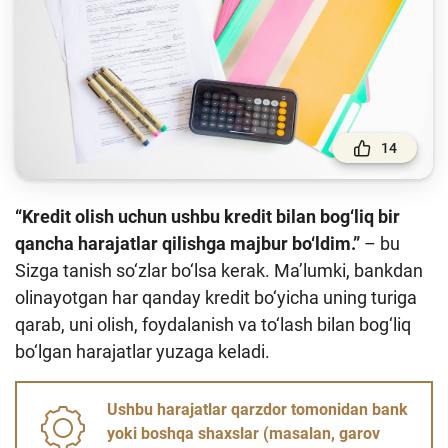
To'lov va o'tkazmalar
Moliya bozori
Pul-kredit siyosati va uning elementlari
Moliyaviy xavfsizlik
14
Bank xizmatlari iste'molchilari huquqlari
Kichik va oʻrta biznes vakillari uchun onlayn
“Kredit olish uchun ushbu kredit bilan bog‘liq bir
oʻquv dastur
qancha harajatlar qilishga majbur bo‘ldim.”
– bu
Mehnat migrantlari uchun
Sizga tanish so‘zlar bo‘lsa kerak. Ma’lumki, bankdan
olinayotgan har qanday kredit bo‘yicha uning turiga
O‘quv qo‘llanmalar
qarab, uni olish, foydalanish va to‘lash bilan bog‘liq
bo‘lgan harajatlar yuzaga keladi.
Loyihalar
Interaktiv xizmatlar
Ushbu harajatlar qarzdor tomonidan bank
yoki boshqa shaxslar (masalan, garov
Fotogalereya