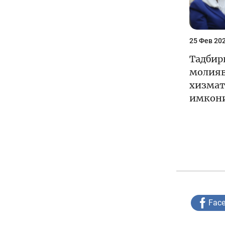
25 Фев 202
Тадбир
молияв
хизмат
имкон
Fac