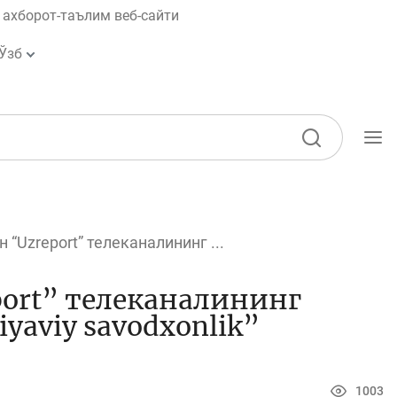
ахборот-таълим веб-сайти
Ўзб
Ўқув қўлланмалар
Лойиҳалар
“Uzreport” телеканалининг ...
Барча лойиҳалар
ort” телеканалининг
Global Money Week
iyaviy savodxonlik”
Танловлар
World Savings day
1003