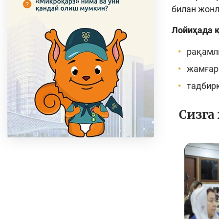
билан жонл
Лойиҳада қ
рақамли
жамғар
тадбирк
Сизга