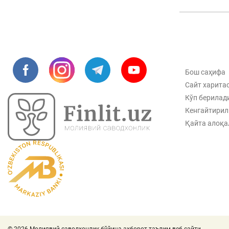
Бош саҳифа
Сайт харита
Кўп берилад
Кенгайтирил
Қайта алоқа
© 2026 Молиявий саводхонлик бўйича ахборот-таълим веб-сайти