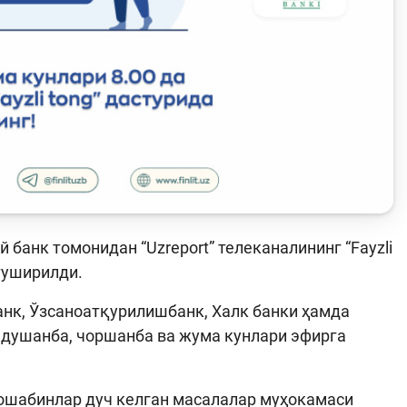
Сайт харитаси
анк томонидан “Uzreport” телеканалининг “Fayzli
 туширилди.
 банк, Ўзсаноатқурилишбанк, Халк банки ҳамда
р душанба, чоршанба ва жума кунлари эфирга
ошабинлар дуч келган масалалар муҳокамаси