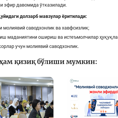
и эфир давомида ўтказилади.
уйидаги долзарб мавзулар ёритилади:
 молиявий саводхонлик ва хавфсизлик;
иш маданиятини ошириш ва истеъмолчилар ҳуқуқла
орлар учун молиявий саводхонлик.
 ҳам қизиқ бўлиши мумкин: