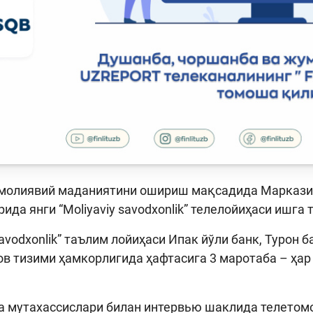
молиявий маданиятини ошириш мақсадида Марказий б
рида янги “Moliyaviy savodxonlik” телелойиҳаси ишга
 savodxonlik” таълим лойиҳаси Ипак йўли банк, Турон
ов тизими ҳамкорлигида ҳафтасига 3 маротаба – ҳа
а мутахассислари билан интервью шаклида телетом