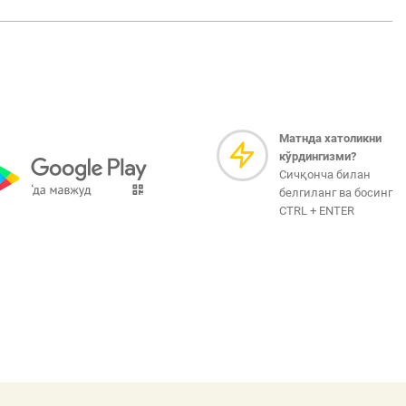
Матнда хатоликни
кўрдингизми?
Сичқонча билан
белгиланг ва босинг
CTRL + ENTER