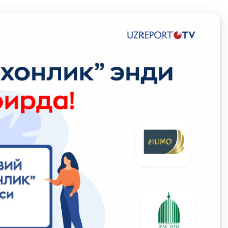
Олимпиадалар ва
чемпионатлар
сати
Кейс-чемпионат
Тренинглар ва семинарлар
Finlit.uz янгиликлари
ОАВда лойиҳалар
Ўқув материаллари
Интерактив
хизматлар
Фотогалерея
Лойиҳа ҳақида
Кенгайтирилган
қидирув