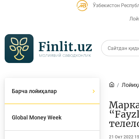
Ўзбекистон Респуб
Лой
Мақолалар
Лойиҳ
Банк агентлари учун
П
Барча лойиҳалар
Марка
“Fayzl
Global Money Week
телел
Депозит (омонатлар)
К
21 Окт 2022 1