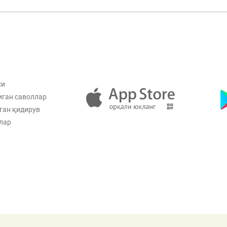
си
иган саволлар
ган қидирув
лар