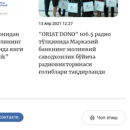
13 Апр 2021 12:27
онидан
"ORIAT DONO" 106.5 радио
алининг
тўлқинида Марказий
рида янги
банкнинг молиявий
lik”
саводхонлик бўйича
радиовикторинаси
ғолиблари тақдирланди
контакте
Чоп этиш