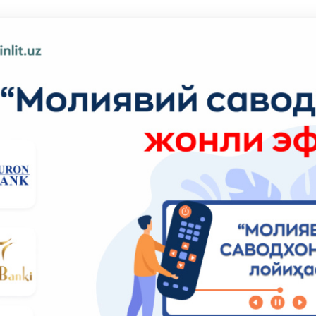
Пул-кредит сиё
олия бозори
ва унинг
элементлари
анк хизматлари
стеъмолчилари
Тадбиркорлик
уқуқлари