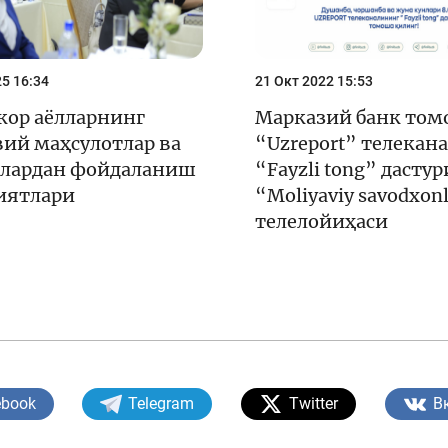
5 16:34
21 Окт 2022 15:53
кор аёлларнинг
Марказий банк том
ий маҳсулотлар ва
“Uzreport” телекан
лардан фойдаланиш
“Fayzli tong” дасту
иятлари
“Moliyaviy savodxon
телелойиҳаси
ebook
Telegram
Twitter
В