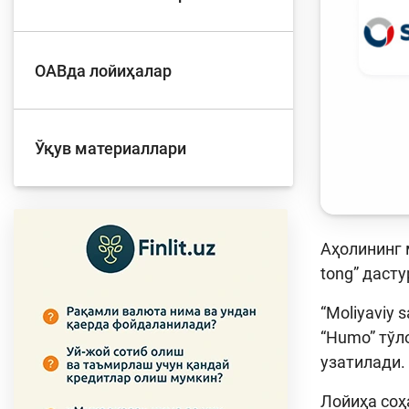
ОАВда лойиҳалар
Ўқув материаллари
Аҳолининг 
tong” дасту
“Moliyaviy
“Humo” тўл
узатилади.
Лойиҳа соҳ