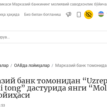
ликаси Марказий банкининг молиявий саводхонлик бўйича 
иҳа ҳақида
Биз билан боғланиш
алар
ОАВда лойиҳалар
Марказий банк томонидан 
ул
Ислом молияси
зий банк томонидан “Uzrep
i tong” дастурида янги “Mol
ойиҳаси
редит
Бюджет
5:53