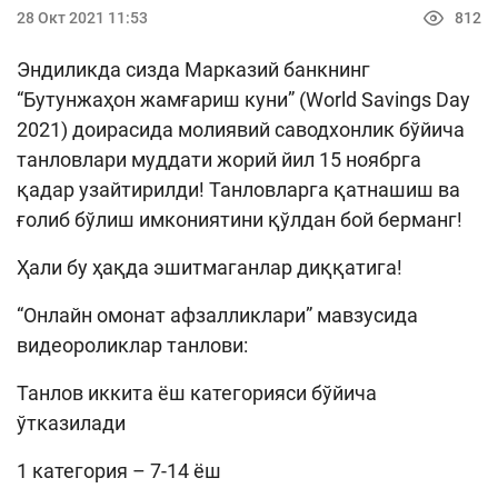
Кейс-чемпионат
28 Окт 2021 11:53
812
Тренинглар ва семинарлар
Эндиликда сизда Марказий банкнинг
Finlit.uz янгиликлари
“Бутунжаҳон жамғариш куни” (World Savings Day
2021) доирасида молиявий саводхонлик бўйича
ОАВда лойиҳалар
танловлари муддати жорий йил 15 ноябрга
Ўқув материаллари
қадар узайтирилди! Танловларга қатнашиш ва
ғолиб бўлиш имкониятини қўлдан бой берманг!
Интерактив хизматлар
Ҳали бу ҳақда эшитмаганлар диққатига!
Фотогалерея
“Онлайн омонат афзалликлари” мавзусида
Лойиҳа ҳақида
видеороликлар танлови:
Кенгайтирилган қидирув
Танлов иккита ёш категорияси бўйича
Сайт харитаси
ўтказилади
1 категория – 7-14 ёш