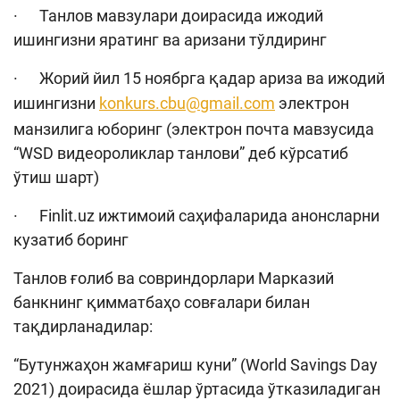
· Танлов мавзулари доирасида ижодий
ишингизни яратинг ва аризани тўлдиринг
· Жорий йил 15 ноябрга қадар ариза ва ижодий
ишингизни
konkurs.cbu@gmail.com
электрон
манзилига юборинг (электрон почта мавзусида
“WSD видеороликлар танлови” деб кўрсатиб
ўтиш шарт)
· Finlit.uz ижтимоий саҳифаларида анонсларни
кузатиб боринг
Танлов ғолиб ва совриндорлари Марказий
банкнинг қимматбаҳо совғалари билан
тақдирланадилар:
“Бутунжаҳон жамғариш куни” (World Savings Day
2021) доирасида ёшлар ўртасида ўтказиладиган