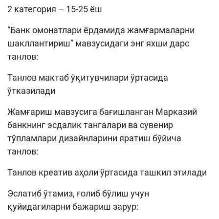
2 категория – 15-25 ёш
“Банк омонатлари ёрдамида жамғармаларни
шакллантириш” мавзусидаги энг яхши дарс
танлов:
Танлов мактаб ўқитувчилари ўртасида
ўтказилади
Жамғариш мавзусига бағишланган Марказий
банкнинг эсдалик тангалари ва сувенир
тўпламлари дизайнларини яратиш бўйича
танлов:
Танлов креатив аҳоли ўртасида ташкил этилади
Эслатиб ўтамиз, ғолиб бўлиш учун
қуйидагиларни бажариш зарур: