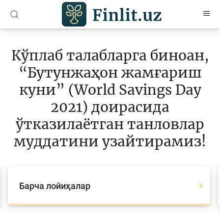
O’zb
Ўзб
Рус
Кўплаб талабларга биноан,
Мақолалар
“Бутунжаҳон жамғариш
Ўқув қўлланмалар
куни” (World Savings Day
Лойиҳалар
2021) доирасида
ўтказилаётган танловлар
Барча лойиҳалар
муддатини узайтирамиз!
Global Money Week
Танловлар
World Savings day
Барча лойиҳалар
Олимпиадалар ва чемпионатлар