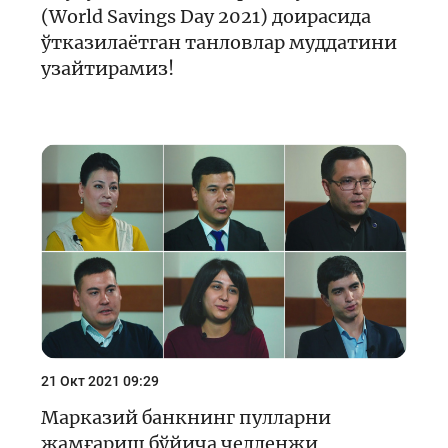
(World Savings Day 2021) доирасида
ўтказилаётган танловлар муддатини
узайтирамиз!
21 Окт 2021 09:29
Марказий банкнинг пулларни
жамғариш бўйича челленжи