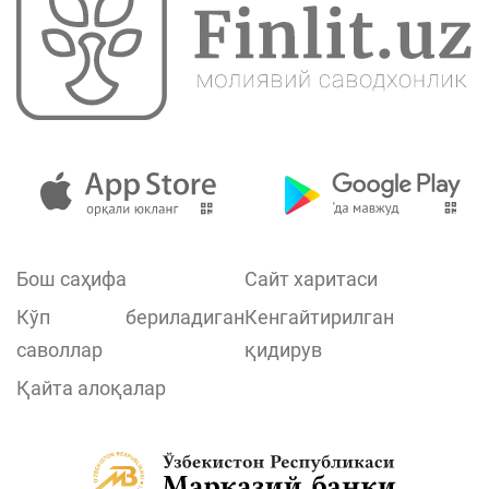
Бош саҳифа
Сайт харитаси
Кўп бериладиган
Кенгайтирилган
саволлар
қидирув
Қайта алоқалар