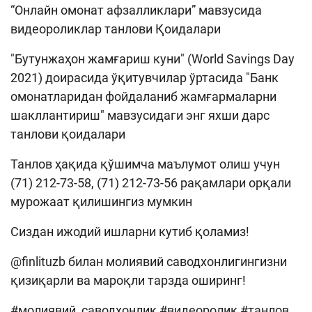
“Онлайн омонат афзалликлари” мавзусида
видеороликлар танлови Қоидалари
"Бутунжаҳон жамғариш куни" (World Savings Day
2021) доирасида ўқитувчилар ўртасида "Банк
омонатларидан фойдаланиб жамғармаларни
шакллантириш" мавзусидаги энг яхши дарс
танлови қоидалари
Танлов ҳақида қўшимча маълумот олиш учун
(71) 212-73-58, (71) 212-73-56 рақамлари орқали
мурожаат қилишингиз мумкин
Сиздан ижодий ишларни кутиб қоламиз!
@finlituzb билан молиявий саводхонлигингизни
қизиқарли ва мароқли тарзда оширинг!
#молиявий_саводхонлик #видеоролик #танлов