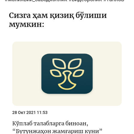
Сизга ҳам қизиқ бўлиши
мумкин:
28 Окт 2021 11:53
Кўплаб талабларга биноан,
“Бутунжаҳон жамғариш куни”