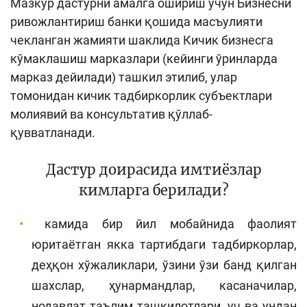
Мазкур дастурни амалга ошириш учун Бизнесни
ривожлантириш банки қошида масъулияти
чекланган жамияти шаклида Кичик бизнесга
кўмаклашиш марказлари (кейинги ўринларда
марказ дейилади) ташкил этилиб, улар
томонидан кичик тадбиркорлик субъектлари
молиявий ва консультатив қўллаб-
қувватланади.
Дастур доирасида имтиёзлар
кимларга берилади?
камида бир йил мобайнида фаолият
юритаётган якка тартибдаги тадбиркорлар,
деҳқон хўжаликлари, ўзини ўзи банд қилган
шахслар, ҳунармандлар, касаначилар,
нодавлат таълим ташкилотлари, уч ва ундан