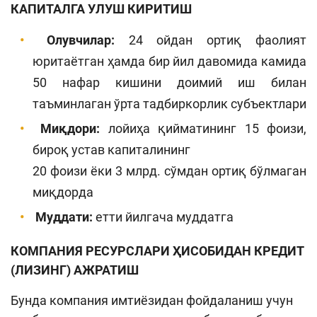
КАПИТАЛГА УЛУШ КИРИТИШ
Олувчилар:
24 ойдан ортиқ фаолият
юритаётган ҳамда бир йил давомида камида
50 нафар кишини доимий иш билан
таъминлаган ўрта тадбиркорлик субъектлари
Миқдори:
лойиҳа қийматининг 15 фоизи,
бироқ устав капиталининг
20 фоизи ёки 3 млрд. сўмдан ортиқ бўлмаган
миқдорда
Муддати:
етти йилгача муддатга
КОМПАНИЯ РЕСУРСЛАРИ ҲИСОБИДАН КРЕДИТ
(ЛИЗИНГ) АЖРАТИШ
Бунда компания имтиёзидан фойдаланиш учун