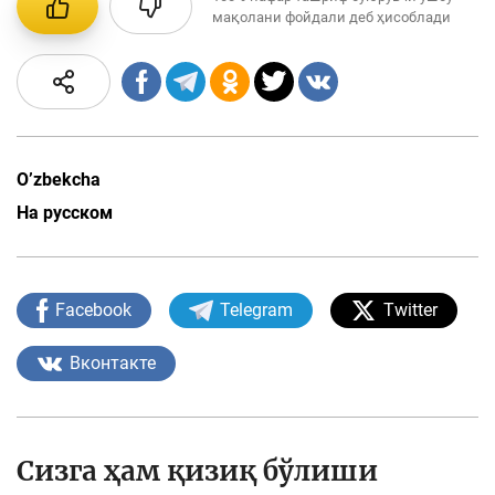
мақолани фойдали деб ҳисоблади
O’zbekcha
На русском
Facebook
Telegram
Twitter
Вконтакте
Сизга ҳам қизиқ бўлиши