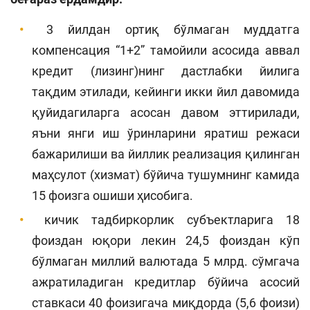
3 йилдан ортиқ бўлмаган муддатга
компенсация “1+2” тамойили асосида аввал
кредит (лизинг)нинг дастлабки йилига
тақдим этилади, кейинги икки йил давомида
қуйидагиларга асосан давом эттирилади,
яъни янги иш ўринларини яратиш режаси
бажарилиши ва йиллик реализация қилинган
маҳсулот (хизмат) бўйича тушумнинг камида
15 фоизга ошиши ҳисобига.
кичик тадбиркорлик субъектларига 18
фоиздан юқори лекин 24,5 фоиздан кўп
бўлмаган миллий валютада 5 млрд. сўмгача
ажратиладиган кредитлар бўйича асосий
ставкаси 40 фоизигача миқдорда (5,6 фоизи)