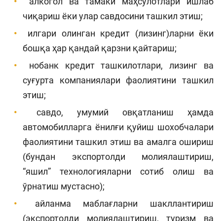
алкогол ва тамаки маҳсулотлари ишлаб
чиқариш ёки улар савдосини ташкил этиш;
илгари олинган кредит (лизинг)ларни ёки
бошқа ҳар қандай қарзни қайтариш;
нобанк кредит ташкилотлари, лизинг ва
суғурта компаниялари фаолиятини ташкил
этиш;
савдо, умумий овқатланиш ҳамда
автомобилларга ёнилғи қуйиш шохобчалари
фаолиятини ташкил этиш ва амалга ошириш
(бундан экспортолди молиялаштириш,
“яшил” технологияларни сотиб олиш ва
ўрнатиш мустасно);
айланма маблағларни шакллантириш
(экспортолди молиялаштириш, туризм ва