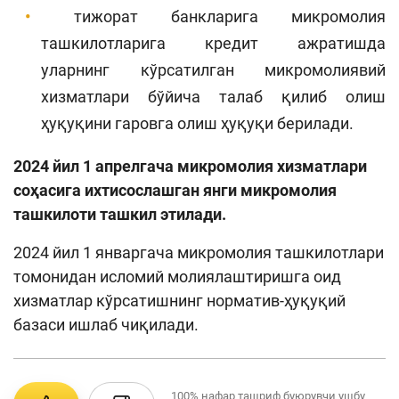
тижорат банкларига микромолия
ташкилотларига кредит ажратишда
уларнинг кўрсатилган микромолиявий
хизматлари бўйича талаб қилиб олиш
ҳуқуқини гаровга олиш ҳуқуқи берилади.
2024 йил 1 апрелгача микромолия хизматлари
соҳасига ихтисослашган янги микромолия
ташкилоти ташкил этилади.
2024 йил 1 январгача микромолия ташкилотлари
томонидан исломий молиялаштиришга оид
хизматлар кўрсатишнинг норматив-ҳуқуқий
базаси ишлаб чиқилади.
100%
нафар ташриф буюрувчи ушбу