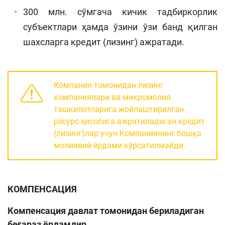
300 млн. сўмгача кичик тадбиркорлик
субъектлари ҳамда ўзини ўзи банд қилган
шахсларга кредит (лизинг) ажратади.
Компания томонидан лизинг
компаниялари ва микромолия
ташкилотларига жойлаштирилган
ресурс ҳисобига ажратиладиган кредит
(лизинг)лар учун Компаниянинг бошқа
молиявий ёрдами кўрсатилмайди.
КОМПЕНСАЦИЯ
Компенсация давлат томонидан бериладиган
беғараз ёрдамдир.