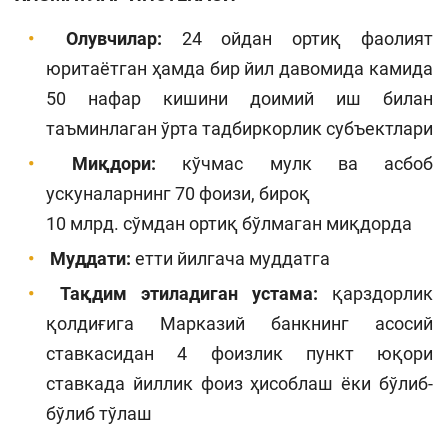
Олувчилар:
24 ойдан ортиқ фаолият
юритаётган ҳамда бир йил давомида камида
50 нафар кишини доимий иш билан
таъминлаган ўрта тадбиркорлик субъектлари
Миқдори:
кўчмас мулк ва асбоб
ускуналарнинг 70 фоизи, бироқ
10 млрд. сўмдан ортиқ бўлмаган миқдорда
Муддати:
етти йилгача муддатга
Тақдим этиладиган устама:
қарздорлик
қолдиғига Марказий банкнинг асосий
ставкасидан 4 фоизлик пункт юқори
ставкада йиллик фоиз ҳисоблаш ёки бўлиб-
бўлиб тўлаш