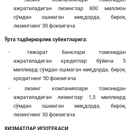
ажратиладиган лизинглар 800 миллион
сўмдан ошмаган миқдорда, бироқ
лизингнинг 30 фоизигача
Ўрта тадбиркорлик субектларига:
тижорат банклари томонидан
ажратиладиган кредитлар бўйича 5
миллиард сўмдан ошмаган миқдорда, бироқ
кредитнинг 50 фоизигача
лизинг компаниялари томонидан
ажратиладиган лизинглар 1,5 миллиард
сўмдан ошмаган миқдорда, бироқ
лизингнинг 30 фоизигача
ХИЗМАТЛАР ИПОТЕКАСИ