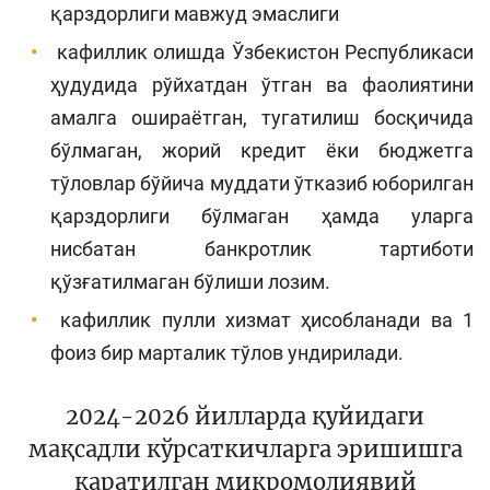
қарздорлиги мавжуд эмаслиги
кафиллик олишда Ўзбекистон Республикаси
ҳудудида рўйхатдан ўтган ва фаолиятини
амалга ошираётган, тугатилиш босқичида
бўлмаган, жорий кредит ёки бюджетга
тўловлар бўйича муддати ўтказиб юборилган
қарздорлиги бўлмаган ҳамда уларга
нисбатан банкротлик тартиботи
қўзғатилмаган бўлиши лозим.
кафиллик пулли хизмат ҳисобланади ва 1
фоиз бир марталик тўлов ундирилади.
2024-2026 йилларда қуйидаги
мақсадли кўрсаткичларга эришишга
қаратилган микромолиявий