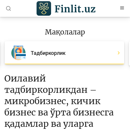
O’zb
Ўзб
Рус
Мақолалар
Мақолалар
Барча мақолалар
Тадбиркорлик
Банк агентлари учун
Пул
Оилавий
Ислом молияси
тадбиркорликдан –
Депозит (омонатлар)
микробизнес, кичик
Кредит
бизнес ва ўрта бизнесга
Бюджет
қадамлар ва уларга