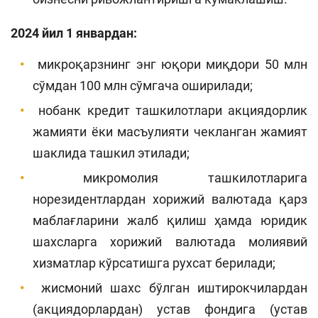
2024 йил 1 январдан:
микроқарзнинг энг юқори миқдори 50 млн
сўмдан 100 млн сўмгача оширилади;
нобанк кредит ташкилотлари акциядорлик
жамияти ёки масъулияти чекланган жамият
шаклида ташкил этилади;
микромолия ташкилотларига
норезидентлардан хорижий валютада қарз
маблағларини жалб қилиш ҳамда юридик
шахсларга хорижий валютада молиявий
хизматлар кўрсатишга рухсат берилади;
жисмоний шахс бўлган иштирокчилардан
(акциядорлардан) устав фондига (устав