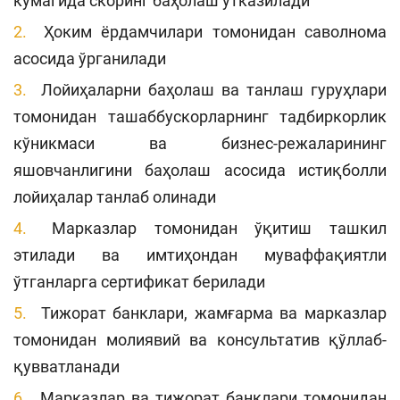
кўмагида скоринг баҳолаш ўтказилади
Ҳоким ёрдамчилари томонидан саволнома
асосида ўрганилади
Лойиҳаларни баҳолаш ва танлаш гуруҳлари
томонидан ташаббускорларнинг тадбиркорлик
кўникмаси ва бизнес-режаларининг
яшовчанлигини баҳолаш асосида истиқболли
лойиҳалар танлаб олинади
Марказлар томонидан ўқитиш ташкил
этилади ва имтиҳондан муваффақиятли
ўтганларга сертификат берилади
Тижорат банклари, жамғарма ва марказлар
томонидан молиявий ва консультатив қўллаб-
қувватланади
Марказлар ва тижорат банклари томонидан