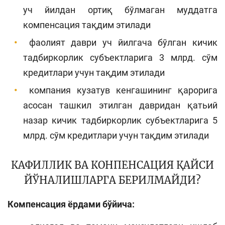
уч йилдан ортиқ бўлмаган муддатга
компенсация тақдим этилади
фаолият даври уч йилгача бўлган кичик
тадбиркорлик субъектларига 3 млрд. сўм
кредитлари учун тақдим этилади
компания кузатув кенгашининг қарорига
асосан ташкил этилган давридан қатьий
назар кичик тадбиркорлик субъектларига 5
млрд. сўм кредитлари учун тақдим этилади
КАФИЛЛИК ВА КОНПЕНСАЦИЯ ҚАЙСИ
ЙЎНАЛИШЛАРГА БЕРИЛМАЙДИ?
Компенсация ёрдами бўйича: