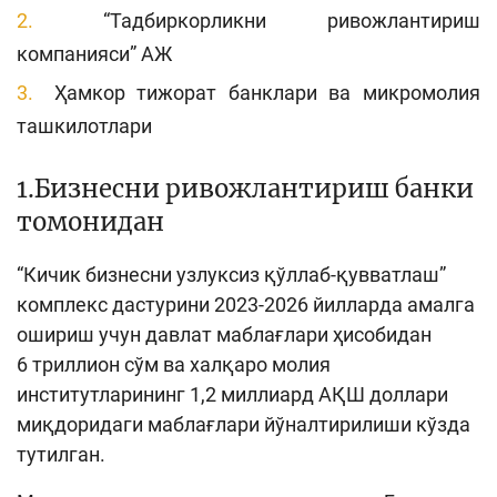
“Тадбиркорликни ривожлантириш
компанияси” АЖ
Ҳамкор тижорат банклари ва микромолия
ташкилотлари
1.Бизнесни ривожлантириш банки
томонидан
“Кичик бизнесни узлуксиз қўллаб-қувватлаш”
комплекс дастурини 2023-2026 йилларда амалга
ошириш учун давлат маблағлари ҳисобидан
6 триллион сўм ва халқаро молия
институтларининг 1,2 миллиард АҚШ доллари
миқдоридаги маблағлари йўналтирилиши кўзда
тутилган.