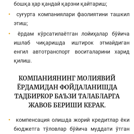
бошқа ҳар қандай қарзни қайтариш;
суғурта компаниялари фаолиятини ташкил
этиш;
ёрдам кўрсатилаётган лойиҳалар бўйича
ишлаб чиқаришда иштирок этмайдиган
енгил автотранспорт воситаларини харид
қилиш.
КОМПАНИЯНИНГ МОЛИЯВИЙ
ЁРДАМИДАН ФОЙДАЛАНИШДА
ТАДБИРКОР БАЪЗИ ТАЛАБЛАРГА
ЖАВОБ БЕРИШИ КЕРАК.
компенсация олишда жорий кредитлар ёки
бюджетга тўловлар бўйича муддати ўтган