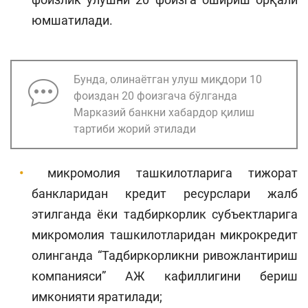
юмшатилади.
Бунда, олинаётган улуш миқдори 10
фоиздан 20 фоизгача бўлганда
Марказий банкни хабардор қилиш
тартиби жорий этилади
микромолия ташкилотларига тижорат
банкларидан кредит ресурслари жалб
этилганда ёки тадбиркорлик субъектларига
микромолия ташкилотларидан микрокредит
олинганда “Тадбиркорликни ривожлантириш
компанияси” АЖ кафиллигини бериш
имконияти яратилади;