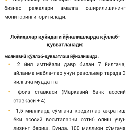
бизнес режалари амалга оширилишининг
мониторинги юритилади.
Лойиҳалар қуйидаги йўналишларда қўллаб-
қувватланади:
молиявий қўллаб-қувватлаш йўналишида:
2 йил имтиёзли давр билан 7 йилгача,
айланма маблағлар учун револьвер тарзда 3
йилгача муддатга
фоиз ставкаси (Марказий банк асосий
ставкаси + 4)
1,5 миллиард сўмгача кредитлар ажратиш
ёки асосий воситаларни сотиб олиш учун
лизинг бериш. Бунда, 100 миллион сўмгача