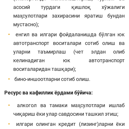
асосий турдаги қишлоқ хўжалиги
маҳсулотлари захирасини яратиш бундан
мустасно);
енгил ва илгари фойдаланишда бўлган юк
автотранспорт воситалари сотиб олиш ва
уларни таъмирлаш (чет элдан олиб
келинадиган юк автотранспорт
воситаларидан ташқари);
бино-иншоотларни сотиб олиш.
Ресурс ва кафиллик ёрдами бўйича:
алкогол ва тамаки маҳсулотлари ишлаб
чиқариш ёки улар савдосини ташкил этиш;
илгари олинган кредит (лизинг)ларни ёки