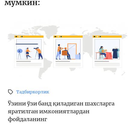
мумкин:
Тадбиркорлик
Ўзини ўзи банд қиладиган шахсларга
яратилган имкониятлардан
фойдаланинг