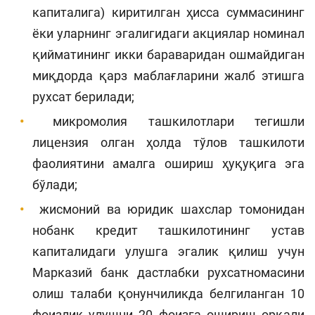
капиталига) киритилган ҳисса суммасининг
ёки уларнинг эгалигидаги акциялар номинал
қийматининг икки бараваридан ошмайдиган
миқдорда қарз маблағларини жалб этишга
рухсат берилади;
микромолия ташкилотлари тегишли
лицензия олган ҳолда тўлов ташкилоти
фаолиятини амалга ошириш ҳуқуқига эга
бўлади;
жисмоний ва юридик шахслар томонидан
нобанк кредит ташкилотининг устав
капиталидаги улушга эгалик қилиш учун
Марказий банк дастлабки рухсатномасини
олиш талаби қонунчиликда белгиланган 10
фоизлик улушни 20 фоизга ошириш орқали