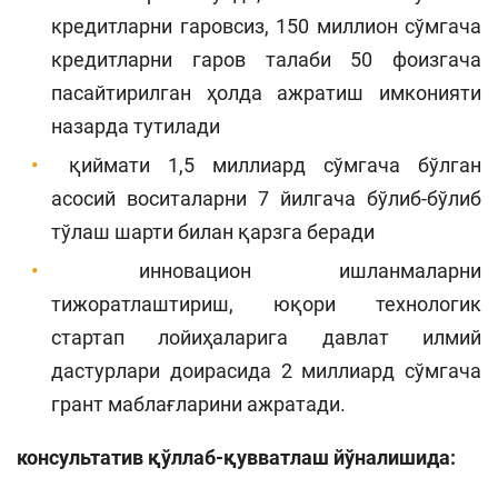
кредитларни гаровсиз, 150 миллион сўмгача
кредитларни гаров талаби 50 фоизгача
пасайтирилган ҳолда ажратиш имконияти
назарда тутилади
қиймати 1,5 миллиард сўмгача бўлган
асосий воситаларни 7 йилгача бўлиб-бўлиб
тўлаш шарти билан қарзга беради
инновацион ишланмаларни
тижоратлаштириш, юқори технологик
стартап лойиҳаларига давлат илмий
дастурлари доирасида 2 миллиард сўмгача
грант маблағларини ажратади.
консультатив қўллаб-қувватлаш йўналишида: