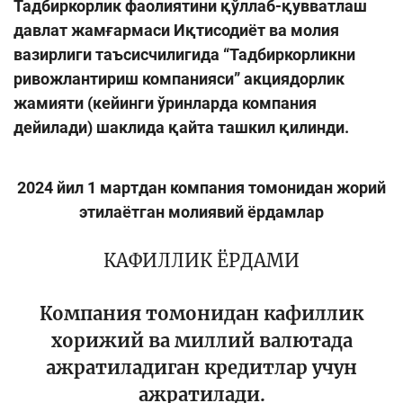
Тадбиркорлик фаолиятини қўллаб-қувватлаш
давлат жамғармаси Иқтисодиёт ва молия
вазирлиги таъсисчилигида “Тадбиркорликни
ривожлантириш компанияси” акциядорлик
жамияти (кейинги ўринларда компания
дейилади) шаклида қайта ташкил қилинди.
2024 йил 1 мартдан компания томонидан жорий
этилаётган молиявий ёрдамлар
КАФИЛЛИК ЁРДАМИ
Компания томонидан кафиллик
хорижий ва миллий валютада
ажратиладиган кредитлар учун
ажратилади.