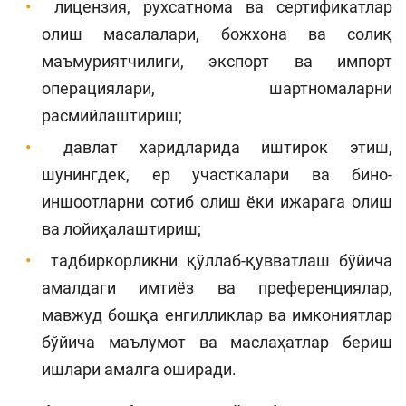
лицензия, рухсатнома ва сертификатлар
олиш масалалари, божхона ва солиқ
маъмуриятчилиги, экспорт ва импорт
операциялари, шартномаларни
расмийлаштириш;
давлат харидларида иштирок этиш,
шунингдек, ер участкалари ва бино-
иншоотларни сотиб олиш ёки ижарага олиш
ва лойиҳалаштириш;
тадбиркорликни қўллаб-қувватлаш бўйича
амалдаги имтиёз ва преференциялар,
мавжуд бошқа енгилликлар ва имкониятлар
бўйича маълумот ва маслаҳатлар бериш
ишлари амалга оширади.