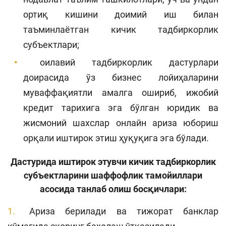
ортиқ кишини доимий иш билан
таъминлаётган кичик тадбиркорлик
субъектлари;
оилавий тадбиркорлик дастурлари
доирасида ўз бизнес лойиҳаларини
муваффақиятли амалга ошириб, ижобий
кредит тарихига эга бўлган юридик ва
жисмоний шахслар онлайн ариза юбориш
орқали иштирок этиш ҳуқуқига эга бўлади.
Дастурида иштирок этувчи кичик тадбиркорлик
субъектларини шаффофлик тамойиллари
асосида танлаб олиш босқичлари:
Ариза берилади ва тижорат банклар