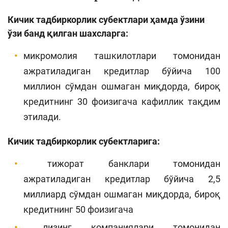
Кичик тадбиркорлик субектлари ҳамда ўзини
ўзи банд қилган шахсларга:
микромолия ташкилотлари томонидан
ажратиладиган кредитлар бўйича 100
миллион сўмдан ошмаган миқдорда, бироқ
кредитнинг 30 фоизигача кафиллик тақдим
этилади.
Кичик тадбиркорлик субектларига:
тижорат банклари томонидан
ажратиладиган кредитлар бўйича 2,5
миллиард сўмдан ошмаган миқдорда, бироқ
кредитнинг 50 фоизигача
лизинг компаниялари томонидан