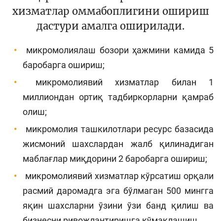
хизматлар оммабоплигини ошириш
дастури амалга оширилади.
микромолиялаш бозори ҳажмини камида 5
баробарга ошириш;
микромолиявий хизматлар билан 1
миллиондан ортиқ тадбиркорларни қамраб
олиш;
микромолия ташкилотлари ресурс базасида
жисмоний шахслардан жалб қилинадиган
маблағлар миқдорини 2 баробарга ошириш;
микромолиявий хизматлар кўрсатиш орқали
расмий даромадга эга бўлмаган 500 мингга
яқин шахсларни ўзини ўзи банд қилиш ва
бизнесни ривожлантиришга кўмаклашиш.