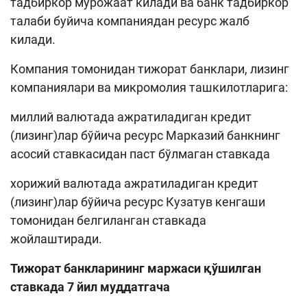
тадбиркор мурожаат килади ва банк тадбиркор
талаби буйича компаниядан ресурс жалб
килади.
Компания томонидан тижорат банклари, лизинг
компаниялари ва микромолия ташкилотларига:
миллий валютада ажратиладиган кредит
(лизинг)лар бўйича ресурс Марказий банкнинг
асосий ставкасидан паст бўлмаган ставкада
хорижий валютада ажратиладиган кредит
(лизинг)лар бўйича ресурс Кузатув кенгаши
томонидан белгиланган ставкада
жойлаштиради.
Тижорат банкларининг маржаси қўшилган
ставкада 7 йил муддатгача