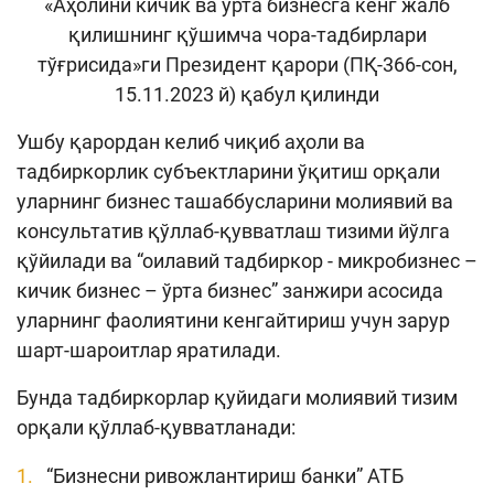
«Аҳолини кичик ва ўрта бизнесга кенг жалб
Кенгайтирилган қидирув
қилишнинг қўшимча чора-тадбирлари
тўғрисида»ги Президент қарори (ПҚ-366-сон,
Сайт харитаси
15.11.2023 й) қабул қилинди
Ушбу қарордан келиб чиқиб аҳоли ва
тадбиркорлик субъектларини ўқитиш орқали
уларнинг бизнес ташаббусларини молиявий ва
консультатив қўллаб-қувватлаш тизими йўлга
қўйилади ва “оилавий тадбиркор - микробизнес –
кичик бизнес – ўрта бизнес” занжири асосида
уларнинг фаолиятини кенгайтириш учун зарур
шарт-шароитлар яратилади.
Бунда тадбиркорлар қуйидаги молиявий тизим
орқали қўллаб-қувватланади:
“Бизнесни ривожлантириш банки” АТБ