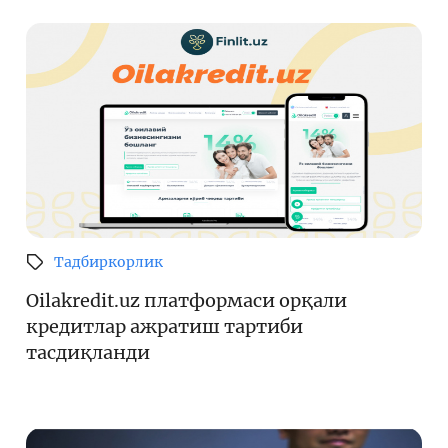
Тадбиркорлик
Oilakredit.uz платформаси орқали
кредитлар ажратиш тартиби
тасдиқланди