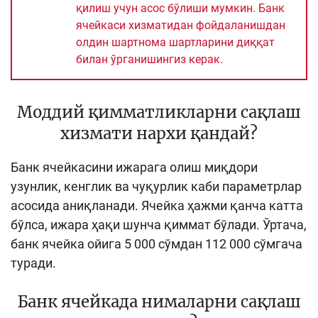
қилиш учун асос бўлиши мумкин. Банк
ячейкаси хизматидан фойдаланишдан
олдин шартнома шартларини диққат
билан ўрганишингиз керак
.
Моддий қимматликларни сақлаш
хизмати нархи қандай?
Банк ячейкасини ижарага олиш миқдори
узунлик, кенглик ва чуқурлик каби параметрлар
асосида аниқланади. Ячейка ҳажми қанча катта
бўлса, ижара ҳақи шунча қиммат бўлади. Ўртача,
банк ячейка ойига 5 000 сўмдан 112 000 сўмгача
туради.
Банк ячейкада нималарни сақлаш