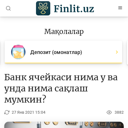
O’zb
Ўзб
Рус
Мақолалар
Мақолалар
Барча мақолалар
Депозит (омонатлар)
Банк агентлари учун
Пул
Банк ячейкаси нима у ва
Ислом молияси
унда нима сақлаш
Депозит (омонатлар)
мумкин?
Кредит
27 Янв 2021 15:04
3882
Бюджет