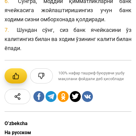
Сўнгра, моддий қимматликларни банк
ячейкасига жойлаштиришингиз учун банк
ходими сизни омборхонада қолдиради.
Шундан сўнг, сиз банк ячейкасини ўз
калитингиз билан ва ходим ўзининг калити билан
ёпади.
100%
нафар ташриф буюрувчи ушбу
мақолани фойдали деб ҳисоблади
O’zbekcha
На русском