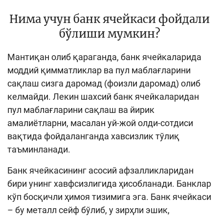
Кенгайтирилган қидирув
Нима учун банк ячейкаси фойдали
бўлиши мумкин?
Сайт харитаси
Мантиқан олиб қараганда, банк ячейкаларида
моддий қимматликлар ва пул маблағларини
сақлаш сизга даромад (фоизли даромад) олиб
келмайди. Лекин шахсий банк ячейкаларидан
пул маблағларини сақлаш ва йирик
амалиётларни, масалан уй-жой олди-сотдиси
вақтида фойдаланганда хавсизлик тўлиқ
таъминланади.
Банк ячейкасининг асосий афзалликларидан
бири унинг хавфсизлигида ҳисобланади. Банклар
кўп босқичли ҳимоя тизимига эга. Банк ячейкаси
– бу металл сейф бўлиб, у зирҳли эшик,