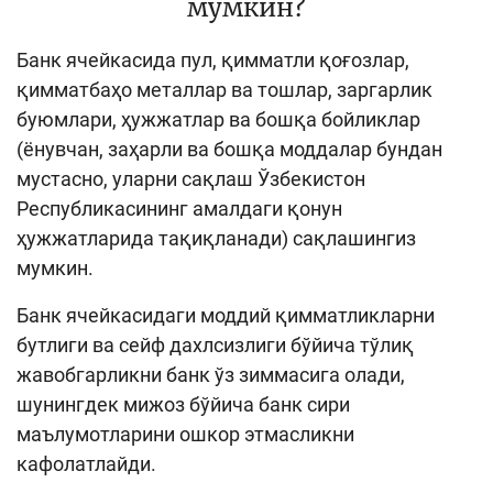
мумкин?
Банк ячейкасида пул, қимматли қоғозлар,
қимматбаҳо металлар ва тошлар, заргарлик
буюмлари, ҳужжатлар ва бошқа бойликлар
(
ёнувчан, заҳарли ва бошқа моддалар бундан
мустасно, уларни сақлаш Ўзбекистон
Республикасининг амалдаги қонун
ҳужжатларида тақиқланади
) сақлашингиз
мумкин.
Банк ячейкасидаги моддий қимматликларни
бутлиги ва сейф дахлсизлиги бўйича тўлиқ
жавобгарликни банк ўз зиммасига олади,
шунингдек мижоз бўйича банк сири
маълумотларини ошкор этмасликни
кафолатлайди.