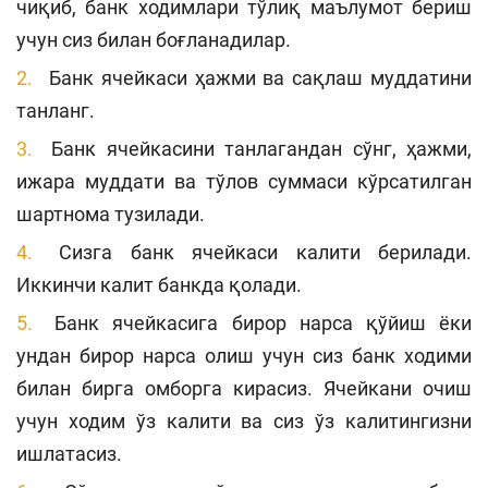
чиқиб, банк ходимлари тўлиқ маълумот бериш
учун сиз билан боғланадилар.
Банк ячейкаси ҳажми ва сақлаш муддатини
танланг.
Банк ячейкасини танлагандан сўнг, ҳажми,
ижара муддати ва тўлов суммаси кўрсатилган
шартнома тузилади.
Сизга банк ячейкаси калити берилади.
Иккинчи калит банкда қолади.
Банк ячейкасига бирор нарса қўйиш ёки
ундан бирор нарса олиш учун сиз банк ходими
билан бирга омборга кирасиз. Ячейкани очиш
учун ходим ўз калити ва сиз ўз калитингизни
ишлатасиз.