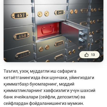
Тўлов ва ўтказмалар
Молия бозори
Пул-кредит сиёсати ва унинг элементлари
Молиявий хавфсизлик
Банк хизматлари истеъмолчилари
ҳуқуқлари
Тадбиркорлик
13
Ўқув қўлланмалар
Таътил, узоқ муддатли иш сафарига
Лойиҳалар
кетаётганингизда ёки шунчаки, уйингиздаги
қимматбаҳо буюмларнинг, моддий
Интерактив хизматлар
қимматликларнинг хавфсизлиги учун шахсий
Фотогалерея
банк ячейкалари (
сейф
ли
, депозитли
) ва
сейфлардан фойдаланишингиз мумкин.
Лойиҳа ҳақида