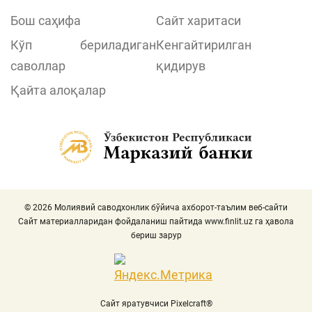
Бош саҳифа
Сайт харитаси
Кўп бериладиган
Кенгайтирилган
саволлар
қидирув
Қайта алоқалар
© 2026 Молиявий саводхонлик бўйича ахборот-таълим веб-сайти
Сайт материалларидан фойдаланиш пайтида
www.finlit.uz
га ҳавола
бериш зарур
Сайт яратувчиси Pixelcraft®