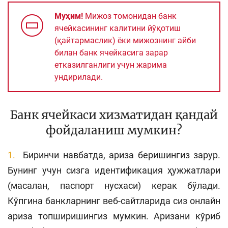
Муҳим!
Мижоз томонидан банк
ячейкасининг калитини йўқотиш
(қайтармаслик) ёки мижознинг айби
билан банк ячейкасига зарар
етказилганлиги учун жарима
ундирилади.
Банк ячейкаси хизматидан қандай
фойдаланиш мумкин?
Биринчи навбатда, ариза беришингиз зарур.
Бунинг учун сизга идентификация ҳужжатлари
(масалан, паспорт нусхаси)
керак бўлади.
Кўпгина банкларнинг веб-сайтларида сиз онлайн
ариза топширишингиз мумкин. Аризани кўриб