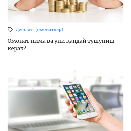
Депозит (омонатлар)
Омонат нима ва уни қандай тушуниш
керак?