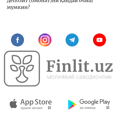
Депозит (омонат)ни қандай очиш
мумкин?