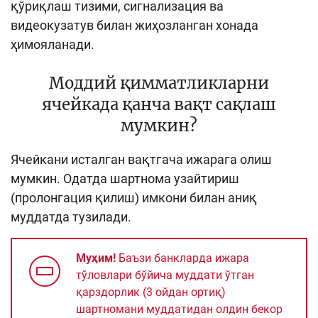
қўриқлаш тизими, сигнализация ва
видеокузатув билан жиҳозланган хонада
ҳимояланади.
Моддий қимматликларни
ячейкада қанча вақт сақлаш
мумкин?
Ячейкани исталган вақтгача ижарага олиш
мумкин. Одатда шартнома узайтириш
(пролонгация қилиш) имкони билан аниқ
муддатда тузилади.
Муҳим!
Баъзи банкларда ижара
тўловлари бўйича
муддати ўтган
қарздорлик (3 ойдан ортиқ)
шартномани муддатидан олдин бекор