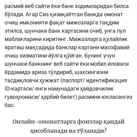
расмий веб сайти ёки банк ходимларидан билса
бўлади. Агар Сиз қизиқаётган банкда омонат
очиш имконияти фақат мижозларга тақдим
этилса, шунчаки банк картасини очиб, унга пул
маблағларини киритинг. Мижозларга қулайлик
яратиш мақсадида банклар картани масофавий
очиш хизматини йўлга қўйган. Бунинг учун
шунчаки банкнинг веб сайти ёки мобил иловаси
ёрдамида ариза тўлдириб, шахсингизни
тасдиқловчи ҳужжат (паспорт/ идентификация
ID-картаси/ янги намунадаги ҳайдовчилик
гувоҳномаси/ ҳарбий билет) расмини юкласангиз
бас.
Онлайн-омонатларга фоизлар қандай
ҳисобланади ва тўланади?