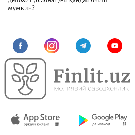
Депозит (омонат)ни қандай очиш
мумкин?