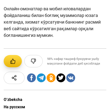
Онлайн-омонатлар ва мобил иловалардан
фойдаланиш билан боғлиқ муаммолар юзага
келганда, хизмат кўрсатувчи банкнинг расмий
веб сайтида кўрсатилган рақамлар орқали
боғланишингиз мумкин.
98%
нафар ташриф буюрувчи ушбу
мақолани фойдали деб ҳисоблади
O’zbekcha
На русском