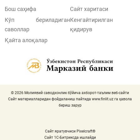
Бош саҳифа
Сайт харитаси
Кўп бериладиган
Кенгайтирилган
саволлар
қидирув
Қайта алоқалар
© 2026 Молиявий саводхонлик бўйича ахборот-таълим веб-сайти
Сайт материалларидан фойдаланиш пайтида
www.finlit.uz
га ҳавола
бериш зарур
Сайт яратувчиси Pixelcraft®