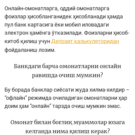
Онлайн-омонатларга, оддий омонатларга
фоизлар ҳисобланганидек ҳисобланади ҳамда
пул банк картасига ёки мобил иловадаги
электрон ҳамёнга ўтказилади. Фоизларни ҳисоб-
китоб қилиш учун
Депозит калькуляторидан
фойдаланиш лозим.
Банкдаги барча омонатларни онлайн
равишда очиш мумкин?
Бу борада банклар сиёсати жуда хилма-хилдир –
“офлайн” режимда очиладиган омонатларни ҳар
доим ҳам “онлайн” тарзда очиш мумкин эмас.
Омонат билан боғлиқ муаммолар юзага
келганда нима қилиш керак?