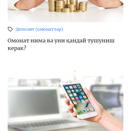
Депозит (омонатлар)
Омонат нима ва уни қандай тушуниш
керак?