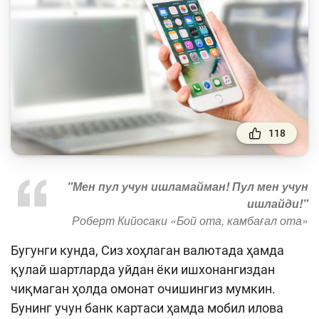
Тўлов ва ўтказмалар
Молия бозори
Пул-кредит сиёсати ва унинг элементлари
Молиявий хавфсизлик
Банк хизматлари истеъмолчилари
ҳуқуқлари
118
Тадбиркорлик
"Мен пул учун ишламайман! Пул мен учун
Ўқув қўлланмалар
ишлайди!"
Роберт Кийосаки
«Бой ота, камбағал ота»
Лойиҳалар
Бугунги кунда, Сиз хоҳлаган валютада ҳамда
Интерактив хизматлар
қулай шартларда уйдан ёки ишхонангиздан
Фотогалерея
чиқмаган ҳолда омонат очишингиз мумкин.
Бунинг учун банк картаси ҳамда мобил илова
Лойиҳа ҳақида