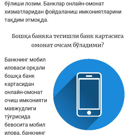
бўлиши лозим. Банклар онлайн-омонат
Кенгайтирилган қидирув
хизматларидан фойдаланиш имкониятларини
тақдим этмоқда.
Сайт харитаси
Бошқа банкка тегишли банк картасига
омонат очсам бўладими?
Банкнинг мобил
иловаси орқали
бошқа банк
картасидан
онлайн-омонат
очиш имконияти
мавжудлиги
тўғрисида
бевосита мобил
илова, банкнинг