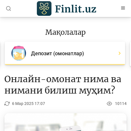
O’zb
Ўзб
Рус
Мақолалар
Мақолалар
Барча мақолалар
Депозит (омонатлар)
Банк агентлари учун
Пул
Онлайн-омонат нима ва
Ислом молияси
нимани билиш муҳим?
Депозит (омонатлар)
6 Мар 2025 17:07
10114
Кредит
Бюджет