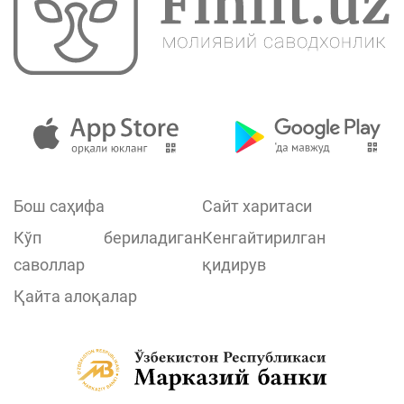
Бош саҳифа
Сайт харитаси
Кўп бериладиган
Кенгайтирилган
саволлар
қидирув
Қайта алоқалар