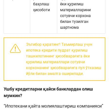
баҳолаш
ёки қурилиш
ҳисоботи
материалларини
сотувчи корхона
билан тузилган
шартнома
Эътибор қаратинг! Таъмирлаш учун
ипотека кредити пудрат қурилиш
ташкилотининг ҳисобварағига ёки
қурилиш материаллари сотувчи
корхонанинг ҳисобварағига пул ўтказиш
йўли билан амалга оширилади.
Ушбу кредитларни қайси банклардан олиш
мумкин?
“Ипотекани қайта молиялаштириш компанияси”