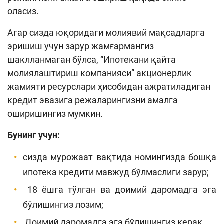
оласиз.
Кенгайтирилган қидирув
Агар сизда юқоридаги молиявий мақсадларга
Сайт харитаси
эришиш учун зарур жамғармангиз
шаклланмаган бўлса, “Ипотекани қайта
молиялаштириш компанияси” акционерлик
жамияти ресурслари ҳисобидан ажратиладиган
кредит эвазига режаларингизни амалга
оширишингиз мумкин.
Бунинг учун:
сизда мурожаат вақтида номингизда бошқа
ипотека кредити мавжуд бўлмаслиги зарур;
18 ёшга тўлган ва доимий даромадга эга
бўлишингиз лозим;
Доимий даромадга эга бўлишингиз керак