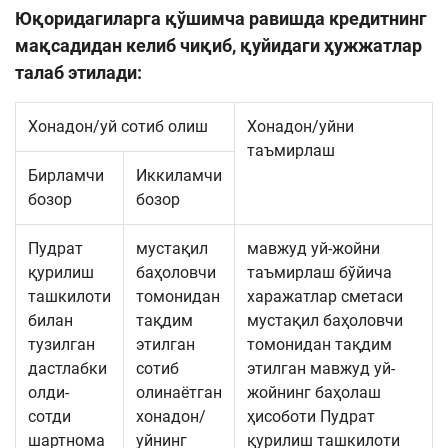
Юқоридагиларга қўшимча равишда кредитнинг
мақсадидан келиб чиқиб, қуйидаги ҳужжатлар
талаб этилади:
Хонадон/уй сотиб олиш
Хонадон/уйни
таъмирлаш
Бирламчи
Иккиламчи
бозор
бозор
Пудрат
мустақил
мавжуд уй-жойни
қурилиш
баҳоловчи
таъмирлаш бўйича
ташкилоти
томонидан
харажатлар сметаси
билан
тақдим
мустақил баҳоловчи
тузилган
этилган
томонидан тақдим
дастлабки
сотиб
этилган мавжуд уй-
олди-
олинаётган
жойнинг баҳолаш
сотди
хонадон/
ҳисоботи Пудрат
шартнома
уйнинг
қурилиш ташкилоти