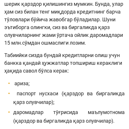
шерик қарздор қилишингиз мумкин. Бунда, улар
ҳам сиз билан тенг миқдорда кредитнинг барча
тўловлари бўйича жавобгар бўладилар. Шуни
эътиборга олингки, сиз ва биргаликда қарз
олувчиларнинг жами ўртача ойлик даромадлари
15 млн.сўмдан ошмаслиги лозим.
Табиийки сизда бундай кредитларни олиш учун
банкка қандай ҳужжатлар топшириш кераклиги
ҳақида савол бўлса керак:
ариза;
паспорт нусхаси (қарздор ва биргаликда
қарз олувчилар);
даромадлар тўғрисида маълумотнома
(қарздор ва биргаликда қарз олувчилар).