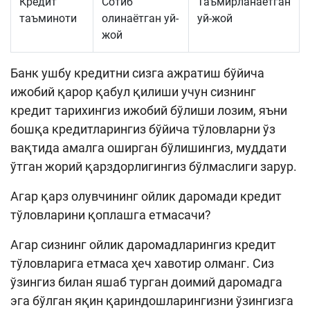
Кредит
Сотиб
Таъмирланаётган
таъминоти
олинаётган уй-
уй-жой
жой
Банк ушбу кредитни сизга ажратиш бўйича
ижобий қарор қабул қилиши учун сизнинг
кредит тарихингиз ижобий бўлиши лозим, яъни
бошқа кредитларингиз бўйича тўловларни ўз
вақтида амалга оширган бўлишингиз, муддати
ўтган жорий қарздорлигингиз бўлмаслиги зарур.
Агар қарз олувчининг ойлик даромади кредит
тўловларини қоплашга етмасачи?
Агар сизнинг ойлик даромадларингиз кредит
тўловларига етмаса ҳеч хавотир олманг. Сиз
ўзингиз билан яшаб турган доимий даромадга
эга бўлган яқин қариндошларингизни ўзингизга