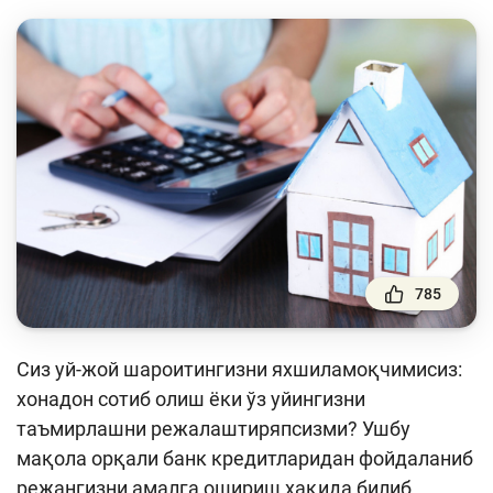
Тўлов ва ўтказмалар
Молия бозори
Пул-кредит сиёсати ва унинг элементлари
Молиявий хавфсизлик
Банк хизматлари истеъмолчилари
ҳуқуқлари
Тадбиркорлик
785
Ўқув қўлланмалар
Лойиҳалар
Сиз уй-жой шароитингизни яхшиламоқчимисиз:
Интерактив хизматлар
хонадон сотиб олиш ёки ўз уйингизни
таъмирлашни режалаштиряпсизми? Ушбу
Фотогалерея
мақола орқали банк кредитларидан фойдаланиб
Лойиҳа ҳақида
режангизни амалга ошириш ҳақида билиб