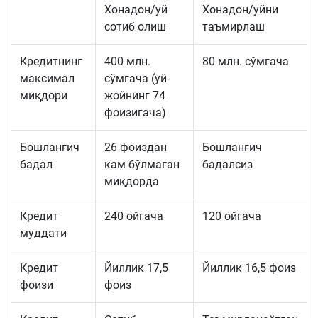
Хонадон/уй
Хонадон/уйни
сотиб олиш
таъмирлаш
Кредитнинг
400 млн.
80 млн. сўмгача
максимал
сўмгача (уй-
миқдори
жойнинг 74
фоизигача)
Бошланғич
26 фоиздан
Бошланғич
бадал
кам бўлмаган
бадалсиз
миқдорда
Кредит
240 ойгача
120 ойгача
муддати
Кредит
Йиллик 17,5
Йиллик 16,5 фоиз
фоизи
фоиз