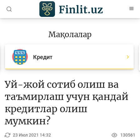
O’zb
Ўзб
Рус
Мақолалар
Мақолалар
Барча мақолалар
Кредит
Банк агентлари учун
Пул
Уй-жой сотиб олиш ва
Ислом молияси
таъмирлаш учун қандай
Депозит (омонатлар)
кредитлар олиш
Кредит
мумкин?
Бюджет
23 Июл 2021 14:32
130561