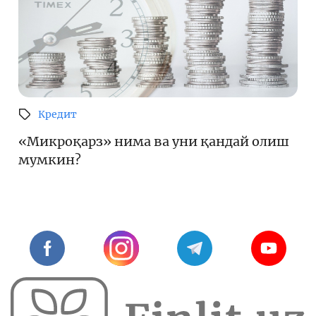
Кредит
«Микроқарз» нима ва уни қандай олиш
мумкин?