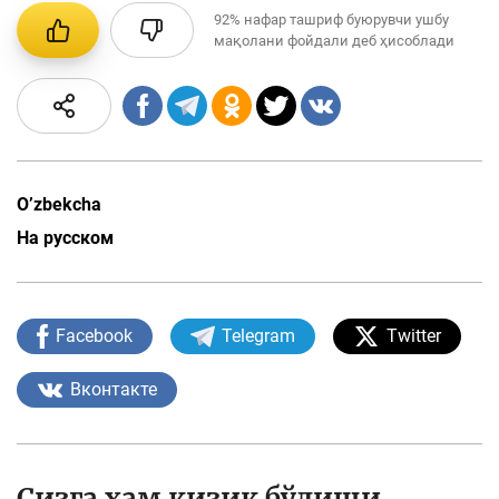
92%
нафар ташриф буюрувчи ушбу
мақолани фойдали деб ҳисоблади
O’zbekcha
На русском
Facebook
Telegram
Twitter
Вконтакте
Сизга ҳам қизиқ бўлиши