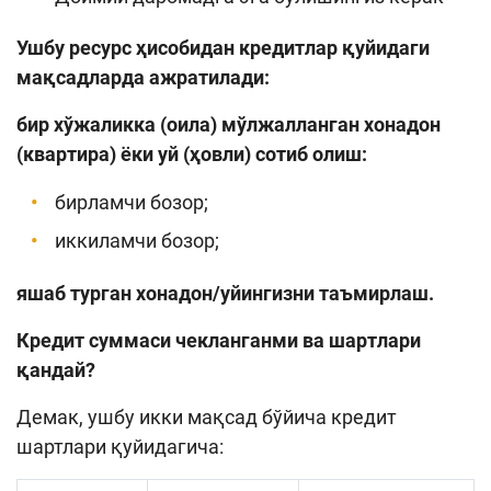
Ушбу ресурс ҳисобидан кредитлар қуйидаги
мақсадларда ажратилади:
бир хўжаликка (оила) мўлжалланган хонадон
(квартира) ёки уй (ҳовли) сотиб олиш:
бирламчи бозор;
иккиламчи бозор;
яшаб турган хонадон/уйингизни таъмирлаш.
Кредит суммаси чекланганми ва шартлари
қандай?
Демак, ушбу икки мақсад бўйича кредит
шартлари қуйидагича: