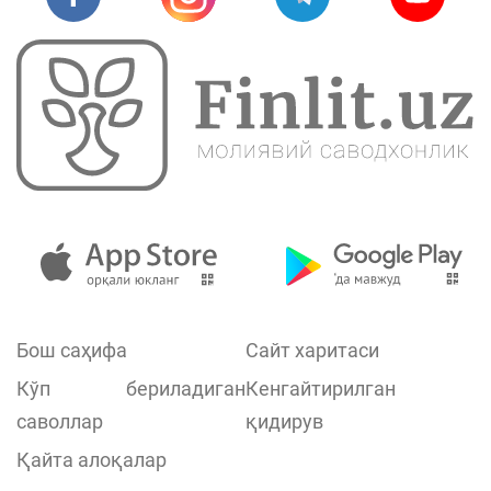
Бош саҳифа
Сайт харитаси
Кўп бериладиган
Кенгайтирилган
саволлар
қидирув
Қайта алоқалар