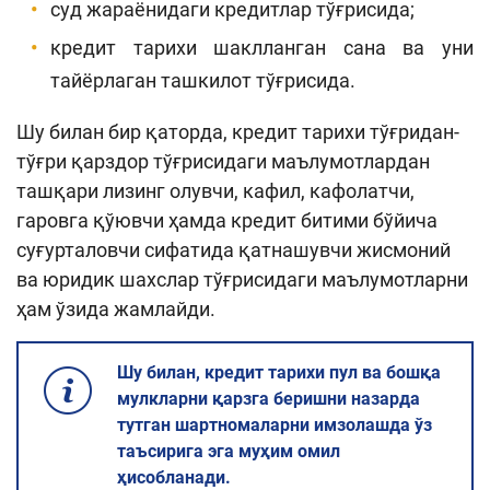
суд жараёнидаги кредитлар тўғрисида;
кредит тарихи шаклланган сана ва уни
тайёрлаган ташкилот тўғрисида.
Шу билан бир қаторда, кредит тарихи тўғридан-
тўғри қарздор тўғрисидаги маълумотлардан
ташқари лизинг олувчи, кафил, кафолатчи,
гаровга қўювчи ҳамда кредит битими бўйича
суғурталовчи сифатида қатнашувчи жисмоний
ва юридик шахслар тўғрисидаги маълумотларни
ҳам ўзида жамлайди.
Шу билан, кредит тарихи пул ва бошқа
мулкларни қарзга беришни назарда
тутган шартномаларни имзолашда ўз
таъсирига эга муҳим омил
ҳисобланади.