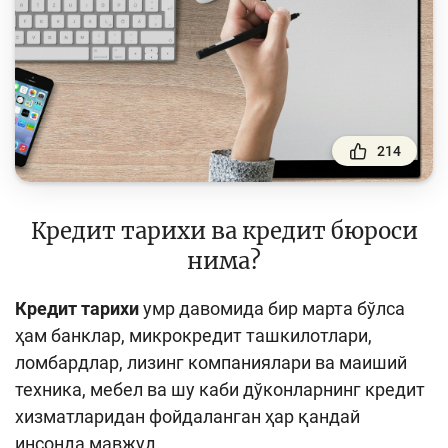
Тўлов ва ўтказмалар
Молия бозори
Пул-кредит сиёсати ва унинг элементлари
Молиявий хавфсизлик
214
Банк хизматлари истеъмолчилари
ҳуқуқлари
Тадбиркорлик
Кредит тарихи ва кредит бюроси
нима?
Ўқув қўлланмалар
Кредит тарихи
умр давомида бир марта бўлса
Лойиҳалар
ҳам банклар, микрокредит ташкилотлари,
Интерактив хизматлар
ломбардлар, лизинг компаниялари ва маиший
техника, мебел ва шу каби дўконларнинг кредит
Фотогалерея
хизматларидан фойдаланган ҳар қандай
Лойиҳа ҳақида
инсонда мавжуд.