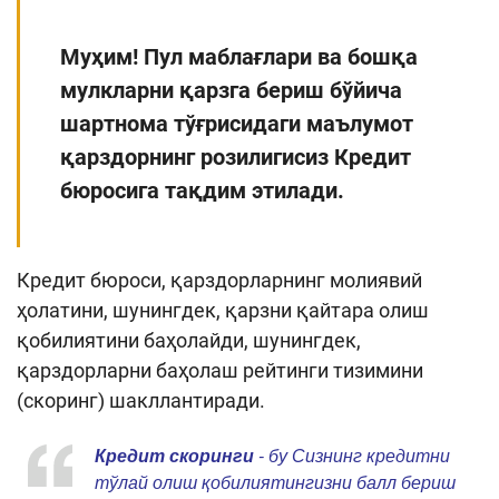
Муҳим! Пул маблағлари ва бошқа
мулкларни қарзга бериш бўйича
шартнома тўғрисидаги маълумот
қарздорнинг розилигисиз Кредит
бюросига тақдим этилади.
Кредит бюроси, қарздорларнинг молиявий
ҳолатини, шунингдек, қарзни қайтара олиш
қобилиятини баҳолайди, шунингдек,
қарздорларни баҳолаш рейтинги тизимини
(скоринг) шакллантиради.
Кредит скоринги
- бу Сизнинг кредитни
тўлай олиш қобилиятингизни балл бериш