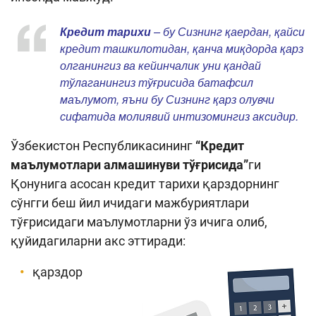
Кенгайтирилган қидирув
Кредит тарихи
– бу Сизнинг қаердан, қайси
кредит ташкилотидан, қанча миқдорда қарз
Сайт харитаси
олганингиз ва кейинчалик уни қандай
тўлаганингиз тўғрисида батафсил
маълумот, яъни бу Сизнинг қарз олувчи
сифатида молиявий интизомингиз аксидир.
Ўзбекистон Республикасининг
“Кредит
маълумотлари алмашинуви тўғрисида”
ги
Қонунига асосан кредит тарихи қарздорнинг
сўнгги беш йил ичидаги мажбуриятлари
тўғрисидаги маълумотларни ўз ичига олиб,
қуйидагиларни акс эттиради:
қарздор