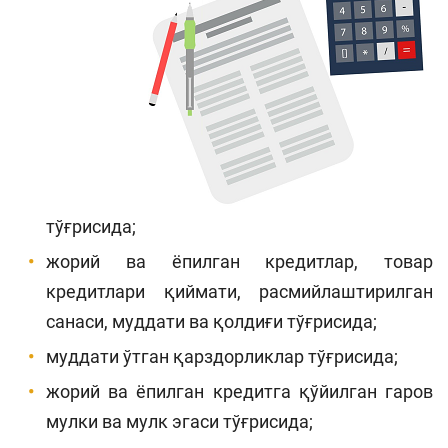
тўғрисида;
жорий ва ёпилган кредитлар, товар
кредитлари қиймати, расмийлаштирилган
санаси, муддати ва қолдиғи тўғрисида;
муддати ўтган қарздорликлар тўғрисида;
жорий ва ёпилган кредитга қўйилган гаров
мулки ва мулк эгаси тўғрисида;