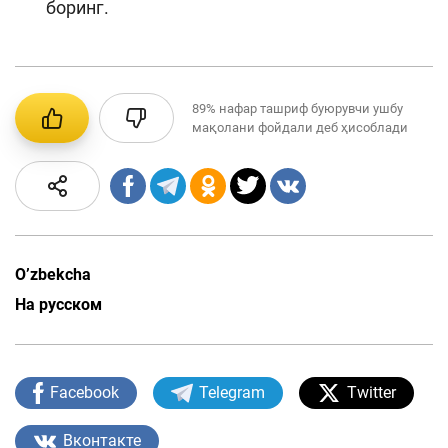
боринг.
89%
нафар ташриф буюрувчи ушбу
мақолани фойдали деб ҳисоблади
O’zbekcha
На русском
Facebook
Telegram
Twitter
Вконтакте