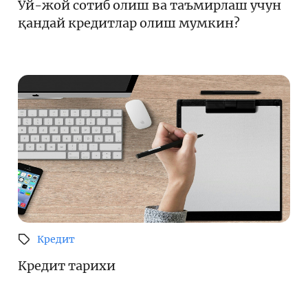
Уй-жой сотиб олиш ва таъмирлаш учун
қандай кредитлар олиш мумкин?
Кредит
Кредит тарихи