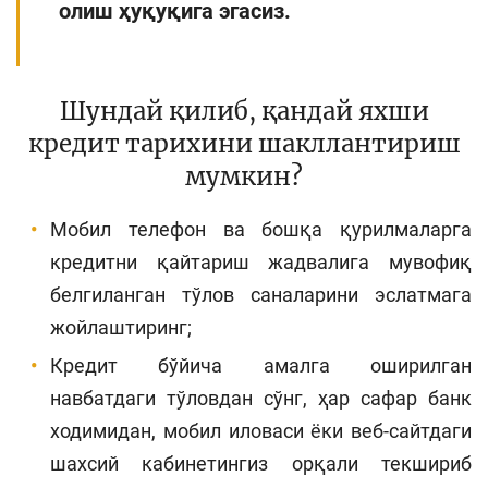
олиш ҳуқуқига эгасиз.
Шундай қилиб, қандай яхши
кредит тарихини шакллантириш
мумкин?
Мобил телефон ва бошқа қурилмаларга
кредитни қайтариш жадвалига мувофиқ
белгиланган тўлов саналарини эслатмага
жойлаштиринг;
Кредит бўйича амалга оширилган
навбатдаги тўловдан сўнг, ҳар сафар банк
ходимидан, мобил иловаси ёки веб-сайтдаги
шахсий кабинетингиз орқали текшириб