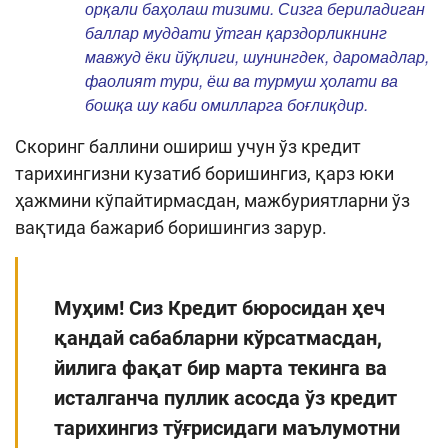
орқали баҳолаш тизими. Сизга бериладиган
баллар муддати ўтган қарздорликнинг
мавжуд ёки йўқлиги, шунингдек, даромадлар,
фаолият тури, ёш ва турмуш ҳолати ва
бошқа шу каби омилларга боғлиқдир.
Скоринг баллини ошириш учун ўз кредит
тарихингизни кузатиб боришингиз, қарз юки
ҳажмини кўпайтирмасдан, мажбуриятларни ўз
вақтида бажариб боришингиз зарур.
Муҳим! Сиз Кредит бюросидан ҳеч
қандай сабабларни кўрсатмасдан,
йилига фақат бир марта текинга ва
исталганча пуллик асосда ўз кредит
тарихингиз тўғрисидаги маълумотни