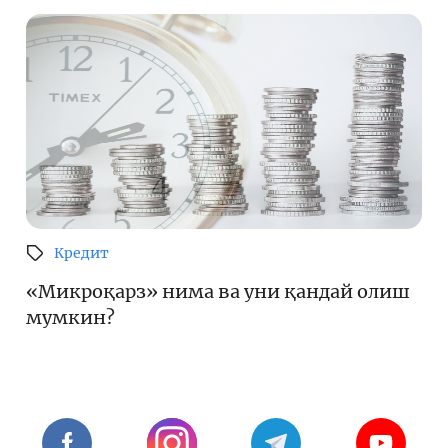
Кредит
«Микроқарз» нима ва уни қандай олиш
мумкин?