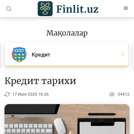
O’zb
Ўзб
Рус
Мақолалар
Мақолалар
Барча мақолалар
Кредит
Банк агентлари учун
Пул
Кредит тарихи
Ислом молияси
17 Июл 2020 18:36
34412
Депозит (омонатлар)
Кредит
Бюджет