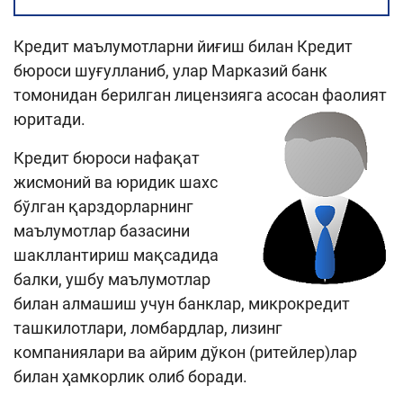
Кредит маълумотларни йиғиш билан Кредит
бюроси шуғулланиб, улар Марказий банк
томонидан берилган лицензияга асосан фаолият
юритади.
Кредит бюроси нафақат
жисмоний ва юридик шахс
бўлган қарздорларнинг
маълумотлар базасини
шакллантириш мақсадида
балки, ушбу маълумотлар
билан алмашиш учун банклар, микрокредит
ташкилотлари, ломбардлар, лизинг
компаниялари ва айрим дўкон (ритейлер)лар
билан ҳамкорлик олиб боради.