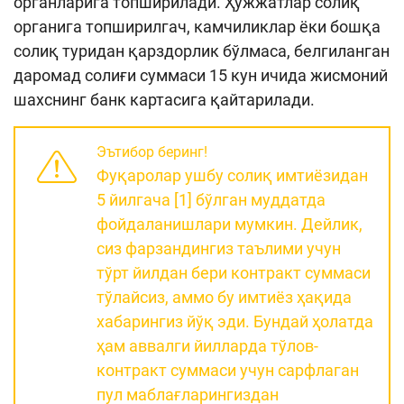
органларига топширилади. Ҳужжатлар солиқ
органига топширилгач, камчиликлар ёки бошқа
солиқ туридан қарздорлик бўлмаса, белгиланган
даромад солиғи суммаси 15 кун ичида жисмоний
шахснинг банк картасига қайтарилади.
Эътибор беринг!
Фуқаролар ушбу солиқ имтиёзидан
5 йилгача [1] бўлган муддатда
фойдаланишлари мумкин. Дейлик,
сиз фарзандингиз таълими учун
тўрт йилдан бери контракт суммаси
тўлайсиз, аммо бу имтиёз ҳақида
хабарингиз йўқ эди. Бундай ҳолатда
ҳам аввалги йилларда тўлов-
контракт суммаси учун сарфлаган
пул маблағларингиздан