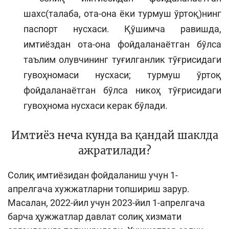
шахс(талаба, ота-она ёки турмуш ўртоқ)нинг
паспорт нусхаси. Қўшимча равишда,
имтиёздан ота-она фойдаланаётган бўлса
таълим олувчининг туғилганлик тўғрисидаги
гувоҳномаси нусхаси; турмуш ўртоқ
фойдаланаётган бўлса никоҳ тўғрисидаги
гувоҳнома нусхаси керак бўлади.
Имтиёз неча кунда ва қандай шаклда
ажратилади?
Солиқ имтиёзидан фойдаланиш учун 1-
апрелгача хужжатларни топшириш зарур.
Масалан, 2022-йил учун 2023-йил 1-апрелгача
барча ҳужжатлар давлат солиқ хизмати