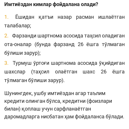
Имтиёздан кимлар фойдалана олади?
Ёшидан қатъи назар расман ишлаётган
талабалар;
Фарзанди шартнома асосида таҳсил оладиган
ота-оналар (бунда фарзанд 26 ёшга тўлмаган
бўлиши зарур);
Турмуш ўртоғи шартнома асосида ўқийдиган
шахслар (таҳсил олаётган шахс 26 ёшга
тўлмаган бўлиши зарур).
Шунингдек, ушбу имтиёздан агар таълим
кредити олинган бўлса, кредитни (фоизлари
билан) қоплаш учун сарфланаётган
даромадларга нисбатан ҳам фойдаланса бўлади.