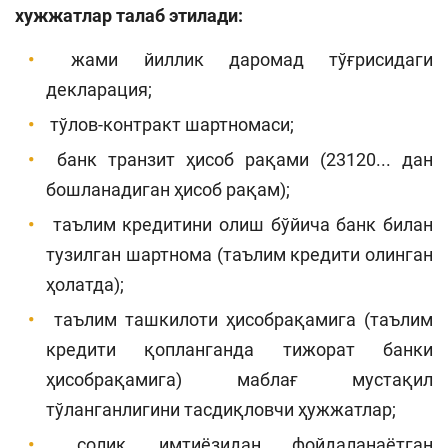
хужжатлар талаб этилади:
жами йиллик даромад тўғрисидаги
декларация;
тўлов-контракт шартномаси;
банк транзит ҳисоб рақами (23120... дан
бошланадиган ҳисоб рақам);
таълим кредитини олиш бўйича банк билан
тузилган шартнома (таълим кредити олинган
ҳолатда);
таълим ташкилоти ҳисобрақамига (таълим
кредити қопланганда тижорат банки
ҳисобрақамига) маблағ мустақил
тўланганлигини тасдиқловчи ҳужжатлар;
солиқ имтиёзидан фойдаланаётган