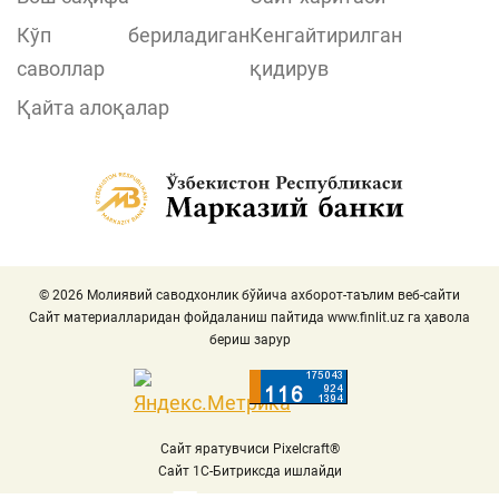
Кўп бериладиган
Кенгайтирилган
саволлар
қидирув
Қайта алоқалар
© 2026 Молиявий саводхонлик бўйича ахборот-таълим веб-сайти
Сайт материалларидан фойдаланиш пайтида
www.finlit.uz
га ҳавола
бериш зарур
Сайт яратувчиси Pixelcraft®
Сайт 1C-Битриксда ишлайди