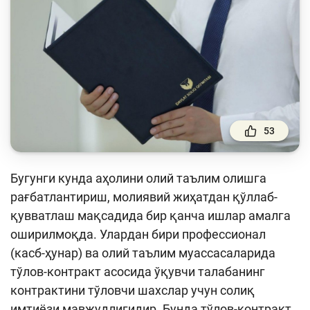
Тўлов ва ўтказмалар
Молия бозори
Пул-кредит сиёсати ва унинг элементлари
Молиявий хавфсизлик
Банк хизматлари истеъмолчилари
ҳуқуқлари
53
Тадбиркорлик
Бугунги кунда аҳолини олий таълим олишга
Ўқув қўлланмалар
рағбатлантириш, молиявий жиҳатдан қўллаб-
қувватлаш мақсадида бир қанча ишлар амалга
Лойиҳалар
оширилмоқда. Улардан бири профессионал
Интерактив хизматлар
(касб-ҳунар) ва олий таълим муассасаларида
тўлов-контракт асосида ўқувчи талабанинг
Фотогалерея
контрактини тўловчи шахслар учун солиқ
Лойиҳа ҳақида
имтиёзи мавжудлигидир. Бунда тўлов-контракт