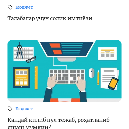
Бюджет
Талабалар учун солиқ имтиёзи
Бюджет
Қандай қилиб пул тежаб, роҳатланиб
яшаш мумкин?