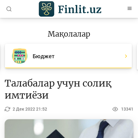
O’zb
Ўзб
Рус
Мақолалар
Мақолалар
Барча мақолалар
Бюджет
Банк агентлари учун
Пул
Талабалар учун солиқ
Ислом молияси
имтиёзи
Депозит (омонатлар)
2 Дек 2022 21:52
13341
Кредит
Бюджет