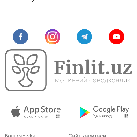
Бош саҳифа
Сайт харитаси