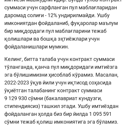
суммаси учун сарфланган пул маблағларидан
Кенгайтирилган қидирув
даромад солиғи - 12% ундирилмайди. Ушбу
Сайт харитаси
имкониятдан фойдаланиб, фуқаролар маълум
бир миқдордаги пул маблағларини тежаб
қолишлари ва бошқа эҳтиёжлари учун
фойдаланишлари мумкин.
Келинг, битта талаба учун контракт суммаси
тўланганда, қанча пул миқдоридаги имтиёзга
эга бўлишимизни ҳисоблаб кўрамиз. Масалан,
2022-2023 ўқув йили учун иқтисод соҳасида
ўқиётган талабанинг контракт суммаси
9 129 930 сўмни (бакалавриат кундузги,
стипендиясиз) ташкил этади. Ушбу имтиёздан
фойдаланган ҳолда биз бир йилда 1 095 591
сўмни тежаб қолиш имкониятига эга бўламиз.