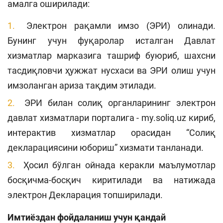
амалга оширилади:
Электрон рақамли имзо (ЭРИ) олинади.
Бунинг учун фуқаролар исталган Давлат
хизматлар марказига ташриф буюриб, шахсни
тасдиқловчи ҳужжат нусхаси ва ЭРИ олиш учун
имзоланган ариза тақдим этилади.
ЭРИ билан солиқ органларининг электрон
давлат хизматлари порталига - my.soliq.uz кириб,
интерактив хизматлар орасидан “Солиқ
декларациясини юбориш” хизмати танланади.
Ҳосил бўлган ойнада керакли маълумотлар
босқичма-босқич киритилади ва натижада
электрон Декларация топширилади.
Имтиёздан фойдаланиш учун қандай