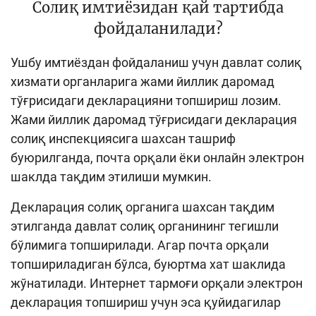
Солиқ имтиёзидан қай тартибда
фойдаланилади?
Ушбу имтиёздан фойдаланиш учун давлат солиқ
хизмати органларига жами йиллик даромад
тўғрисидаги декларацияни топшириш лозим.
Жами йиллик даромад тўғрисидаги декларация
солиқ инспекциясига шахсан ташриф
буюрилганда, почта орқали ёки онлайн электрон
шаклда тақдим этилиши мумкин.
Декларация солиқ органига шахсан тақдим
этилганда давлат солиқ органининг тегишли
бўлимига топширилади. Агар почта орқали
топшириладиган бўлса, буюртма хат шаклида
жўнатилади. Интернет тармоғи орқали электрон
декларация топшириш учун эса қуйидагилар