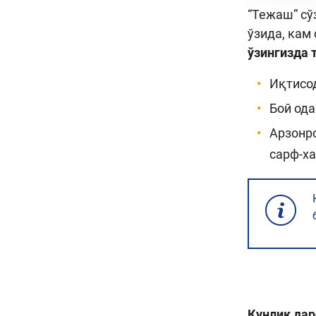
“Тежаш” сў
ўзида, кам
ўзингизда 
Иқтисод
Бой ода
Арзонр
сарф-х
Кунлик дар