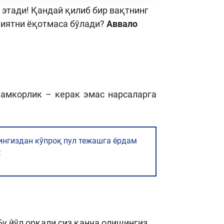
 этади! Қандай қилиб бир вақтнинг
фиятни ёқотмаса бўлади?
Аввало
амкорлик – керак эмас нарсаларга
ингиздан кўпроқ пул тежашга ёрдам
:
Бу йўл орқали сиз қанча олишингиз