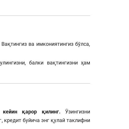
!
Вақтингиз ва имкониятингиз бўлса,
улингизни, балки вақтингизни ҳам
 кейин қарор қилинг.
Ўзингизни
, кредит буйича энг қулай таклифни