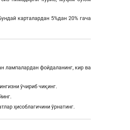
Бундай карталардан 5%дан 20% гача
н лампалардан фойдаланинг, кир ва
ингизни ўчириб чиқинг.
йинг.
тлар ҳисоблагичини ўрнатинг.