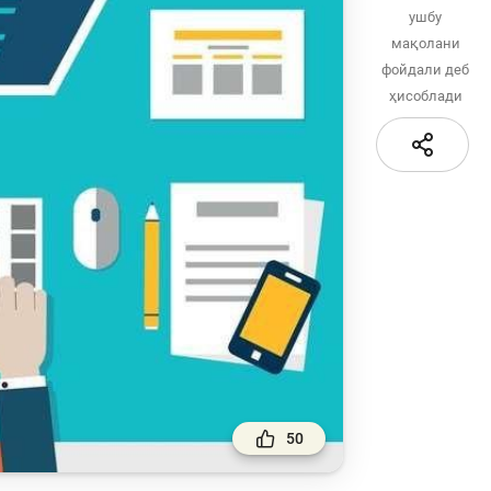
қидирув
ушбу
Сайт харитаси
мақолани
сати
фойдали деб
ҳисоблади
50