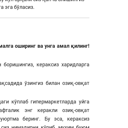
а эга бўласиз.
малга оширинг ва унга амал қилинг!
н боришингиз, кераксиз харидларга
қсадида ўзингиз билан озиқ-овқат
даги кўплаб гипермаркетларда уйга
фталик энг керакли озиқ-овқат
буюртма беринг. Бу эса, кераксиз
 сиз нимадирни кўриб, муҳим буюм