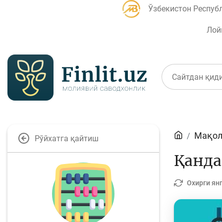
Ўзбекистон Респуб
Лой
Мақолалар
Мақол
Рўйхатга қайтиш
Банк агентлари учун
П
Қанда
Охирги ян
Депозит (омонатлар)
К