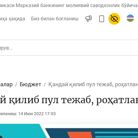
ликаси Марказий банкининг молиявий саводхонлик бўйича 
иҳа ҳақида
Биз билан боғланиш
алар
Бюджет
Қандай қилиб пул тежаб, роҳатл
ул
Ислом молияси
й қилиб пул тежаб, роҳат
гиланиш:
14 Июн 2022 17:03
редит
Бюджет