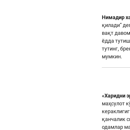
Нимадир ха
қилади” де
вақт давом
ёдда тутиш
тутинг, бр
мумкин.
«Харидни э
маҳсулот к
кераклигиг
қанчалик с
одамлар ма