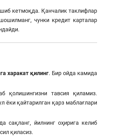
ашиб кетмоқда. Қанчалик таклифлар
шошилманг, чунки кредит карталар
ндайди.
га харакат қилинг
. Бир ойда камида
аб қолишингизни тавсия қиламиз.
пул ёки қайтарилган қарз маблағлари
да сақланг, йилнинг оҳирига келиб
сил қиласиз.