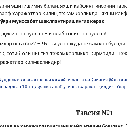
зини эшитишимиз билан, яхши кайфият инсонни тарк
 сарф-харажатлар қилиб, тежамкорликдан яхши кай
тўғри муносабат шакллантиришингиз керак:
 қилинган пуллар – ишлаб топилган пуллар!
млар нега бой? – Чунки улар жуда тежамкор бўлади!
оқ сотиб олишингиз тежамкорликка кирмайди. Теж
аражатлар қилмасликдир!
Кундалик харажатларни камайтиришга ва ўзингиз ўйлаган
берадиган 10 та усулни санаб ўтишга ҳаракат қилдик. Улар
Тавсия №1
омад ва харажатларингизни қайд этишни бошланг.