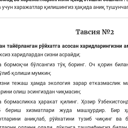
 учун харажатлар қилишингиз ҳақида аниқ тушунчаг
Тавсия №2
н тайёрланган рўйхатга асосан харидларингизни а
ксиз харидлардан сизни асрайди;
а бормоқчи бўлсангиз тўқ боринг. Оч қорин била
ўлиб қолиши мумкин;
изни тежаш ҳамда экология зарар етказмаслик ма
арини олиш эсингиздан чиқмасин;
а бормасликка ҳаракат қилинг. Ҳозир Ўзбекистон
б бериш хизматлари жуда машҳурдир. Бир ҳа
отларини аниқлаб, рўйхатини тузиб чиқинг ва 
тларни олдини олади, дўконга ташрифингиз билан