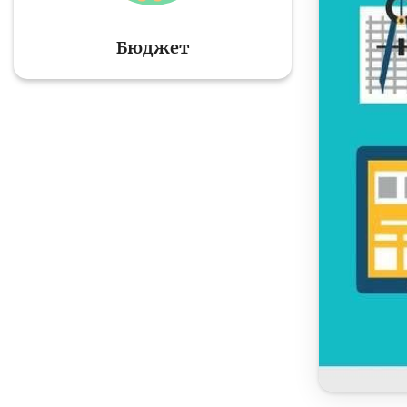
Бюджет
Тўлов ва ўтказмалар
М
Б
Молиявий
и
хавфсизлик
ҳ