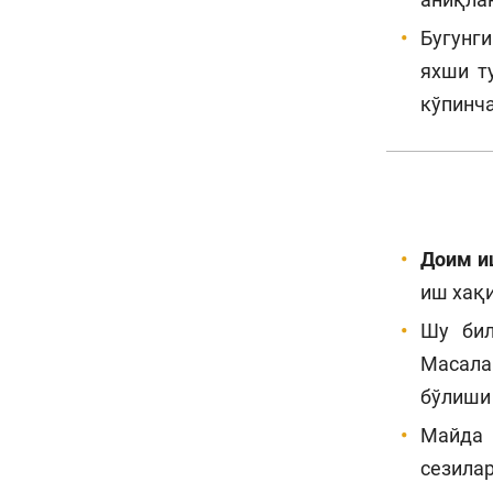
Бугунг
яхши т
кўпинча
Доим и
иш хақи
Шу бил
Масалан
бўлиши
Майда 
сезилар