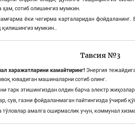
 ҳам, сотиб олишингиз мумкин.
амғарма ёки чегирма карталаридан фойдаланинг. 
д қилишингиз мумкин..
Тавсия №3
ал харажатларини камайтиринг!
Энергия тежайдига
овоқ ювадиган машиналарни сотиб олинг.
ни тарк этишингиздан олдин барча электр жиҳозлар
р, сув, газни фойдаланмаган пайтингизда ўчириб қў
 тўловлар амалга оширмаслик учун, коммунал хизма