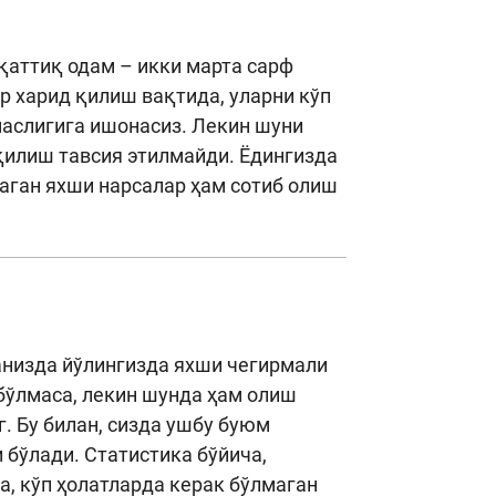
қаттиқ одам – икки марта сарф
р харид қилиш вақтида, уларни кўп
маслигига ишонасиз. Лекин шуни
қилиш тавсия этилмайди. Ёдингизда
маган яхши нарсалар ҳам сотиб олиш
анизда йўлингизда яхши чегирмали
 бўлмаса, лекин шунда ҳам олиш
. Бу билан, сизда ушбу буюм
 бўлади. Статистика бўйича,
а, кўп ҳолатларда керак бўлмаган