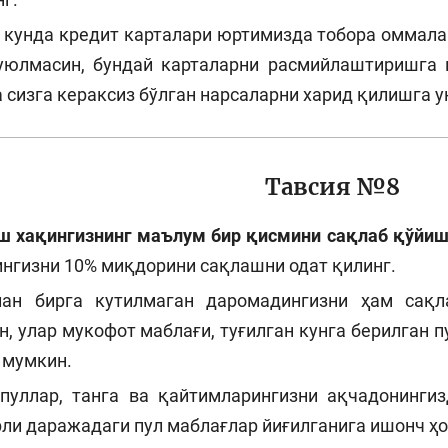
и кунда кредит карталари юртимизда тобора оммал
уюлмасин, бундай карталарни расмийлаштиришга 
 сизга кераксиз бўлган нарсаларни харид қилишга у
Тавсия №8
ш хақингизнинг маълум бир қисмини сақлаб қўйиш
нгизни 10% миқдорини сақлашни одат қилинг.
ан бирга кутилмаган даромадингизни ҳам сақл
, улар мукофот маблағи, туғилган кунга берилган 
 мумкин.
пуллар, танга ва қайтимларингизни ақчадонингиз
ли даражадаги пул маблағлар йиғилганига ишонч ҳо