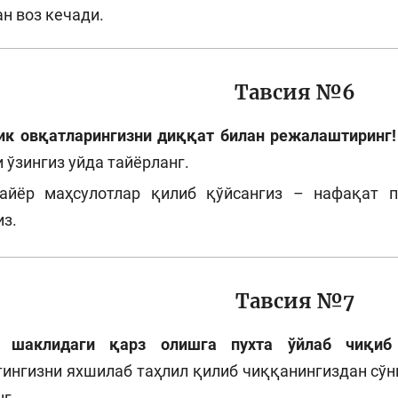
н воз кечади.
Тавсия №6
ик овқатларингизни диққат билан режалаштиринг
 ўзингиз уйда тайёрланг.
айёр маҳсулотлар қилиб қўйсангиз – нафақат п
из.
Тавсия №7
 шаклидаги қарз олишга пухта ўйлаб чиқиб
нгизни яхшилаб таҳлил қилиб чиққанингиздан сўнг
г.