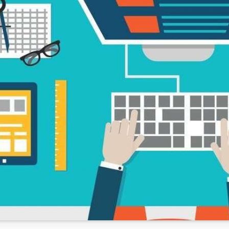
Пул-кредит сиё
олия бозори
ва унинг
элементлари
анк хизматлари
стеъмолчилари
Тадбиркорлик
уқуқлари