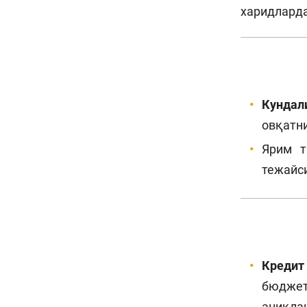
харидларда
Кундал
овқатни
Ярим т
тежайс
Кредит
бюджети
аниқлан