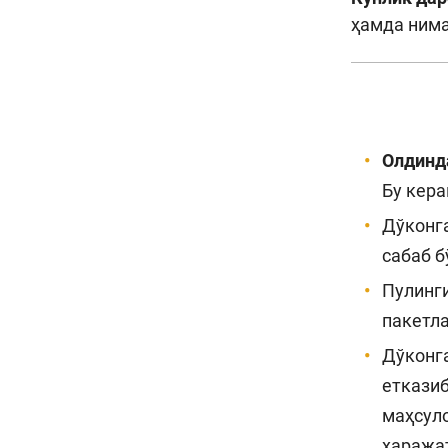
ҳамда нима
Олдинда
Бу кера
Дўконг
сабаб б
Пулинг
пакетл
Дўконг
еткази
маҳсул
хаража