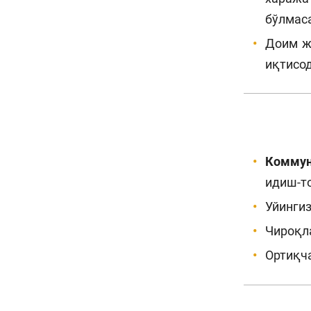
бўлмаса
Доим ж
иқтисо
Коммун
идиш-т
Уйингиз
Чироқла
Ортиқча