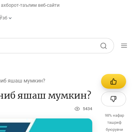
ахборот-таълим веб-сайти
Ўзб
Ўқув қўлланмалар
Лойиҳалар
аниб яшаш мумкин?
Интерактив
хизматлар
ланиб яшаш мумкин?
Фотогалерея
5434
Лойиҳа ҳақида
98%
нафар
ташриф
Кенгайтирилган
буюрувчи