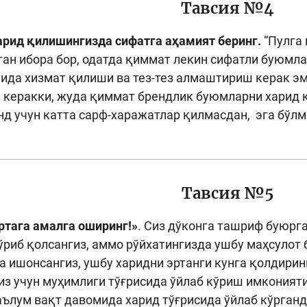
Тавсия №4
рид қилишингизда сифатга аҳамият беринг.
“Пулга 
ган ибора бор, одатда қиммат лекин сифатли буюмла
ида хизмат қилиши ва тез-тез алмаштириш керак э
 керакки, жуда қиммат брендлик буюмларни харид 
енд учун катта сарф-харажатлар қилмасдан, эга бўл
Тавсия №5
ртага амалга оширинг!»
. Сиз дўконга ташриф буюрг
ўриб қолсангиз, аммо рўйхатингизда ушбу маҳсулот
а ишонсангиз, ушбу харидни эртанги кунга қолдиринг
из учун муҳимлиги тўғрисида ўйлаб кўриш имконияти
ълум вақт давомида харид тўғрисида ўйлаб кўрганд