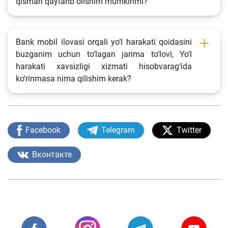
qisman qaytarib olishim mumkinmi?
Bank mobil ilovasi orqali yo‘l harakati qoidasini
buzganim uchun to‘lagan jarima to‘lovi, Yo‘l
harakati xavsizligi xizmati hisobvarag‘ida
ko‘rinmasa nima qilishim kerak?
Facebook
Telegram
Twitter
Вконтакте