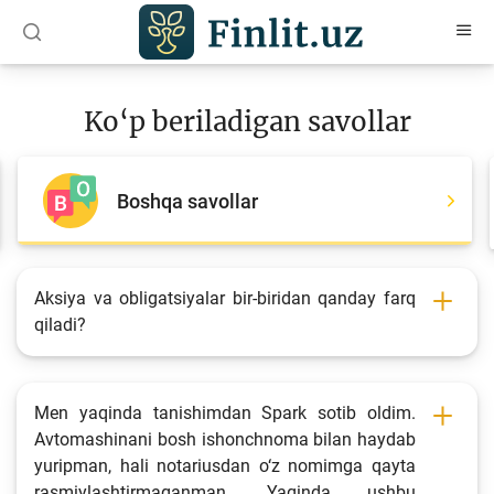
O‘zb
Ўзб
Рус
Ko‘p beriladigan savollar
Maqolalar
O‘quv qo‘llanmalar
Boshqa savollar
Loyihalar
Interaktiv xizmatlar
Aksiya va obligatsiyalar bir-biridan qanday farq
qiladi?
Depozit va kredit kalkulyatorlari
Ko‘p beriladigan savollar
So‘rovnoma
Men yaqinda tanishimdan Spark sotib oldim.
Avtomashinani bosh ishonchnoma bilan haydab
So‘rovlar
yuripman, hali notariusdan o‘z nomimga qayta
rasmiylashtirmaganman. Yaqinda ushbu