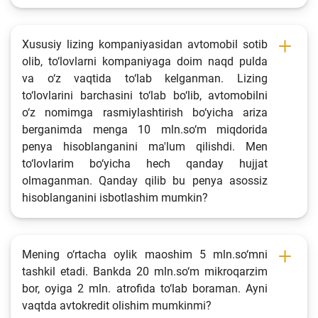
Xususiy lizing kompaniyasidan avtomobil sotib
olib, to‘lovlarni kompaniyaga doim naqd pulda
va o‘z vaqtida to‘lab kelganman. Lizing
to‘lovlarini barchasini to‘lab bo‘lib, avtomobilni
o‘z nomimga rasmiylashtirish bo‘yicha ariza
berganimda menga 10 mln.so‘m miqdorida
penya hisoblanganini ma'lum qilishdi. Men
to‘lovlarim bo‘yicha hech qanday hujjat
olmaganman. Qanday qilib bu penya asossiz
hisoblanganini isbotlashim mumkin?
Mening o‘rtacha oylik maoshim 5 mln.so‘mni
tashkil etadi. Bankda 20 mln.so‘m mikroqarzim
bor, oyiga 2 mln. atrofida to‘lab boraman. Ayni
vaqtda avtokredit olishim mumkinmi?