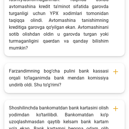
avtomashina kredit ta'minot sifatida garovda
Fotogalereya
turganligi uchun YPX xodimlari tomonidan
Loyiha haqida
taqiqqa olindi. Avtomashina tanishimning
kreditiga garovga qo‘yilgan ekan. Avtomashinani
Kengaytirilgan qidiruv
sotib olishdan oldin u garovda turgan yoki
Sayt xaritasi
turmaganligini qaerdan va qanday bilishim
mumkin?
Farzandimning bog‘cha pulini bank kassasi
orqali to‘laganimda bank mendan komissiya
undirib oldi. Shu to‘g‘rimi?
Shoshilinchda bankomatdan bank kartasini olish
yodimdan ko‘tarilibdi. Bankomatdan ko‘p
uzoqlashmasdan qaytib kelsam bank kartam
yo‘q ekan. Bank kartamni begona odam olib