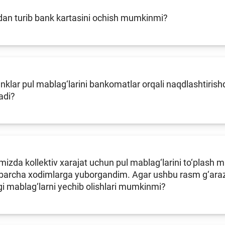
an turib bank kartasini ochish mumkinmi?
klar pul mablag‘larini bankomatlar orqali naqdlashtirishda
adi?
izda kollektiv xarajat uchun pul mablag‘larini to‘plash
 barcha xodimlarga yuborgandim. Agar ushbu rasm g‘araz n
i mablag‘larni yechib olishlari mumkinmi?