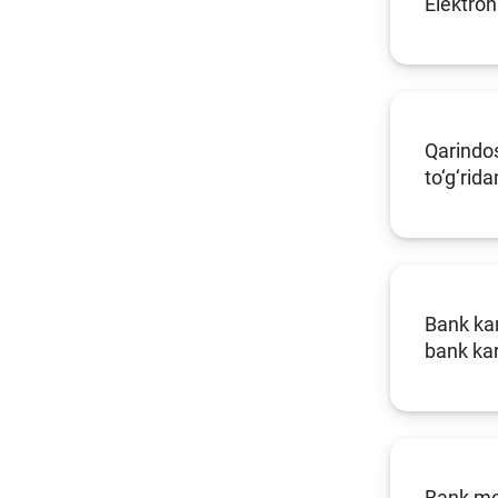
Elektro
Qarindos
to‘g‘rid
Bank kar
bank kar
Bank mob