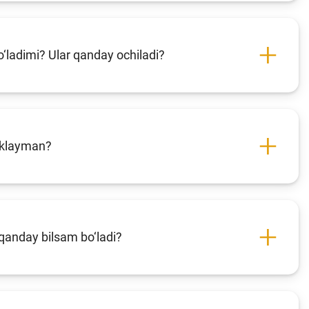
bo‘ladimi? Ular qanday ochiladi?
loklayman?
qanday bilsam bo‘ladi?