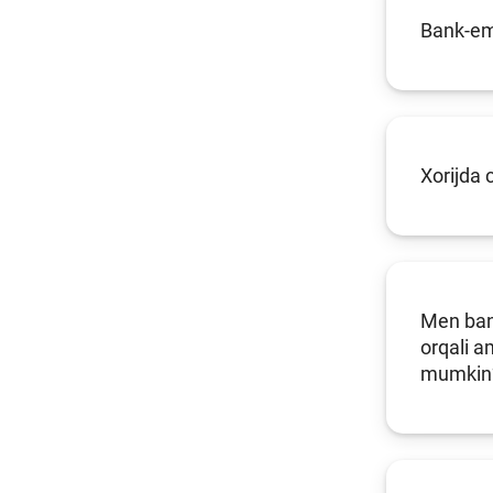
Bank-emi
Xorijda 
Men bank
orqali 
mumkin