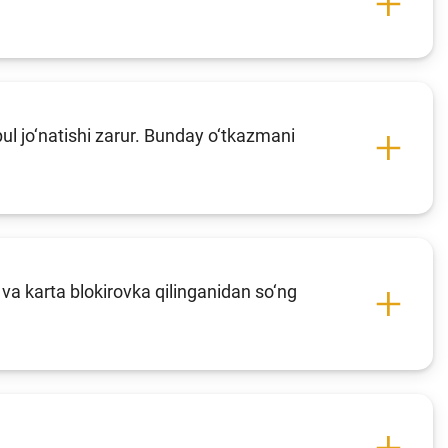
l jo‘natishi zarur. Bunday o‘tkazmani
 va karta blokirovka qilinganidan so‘ng