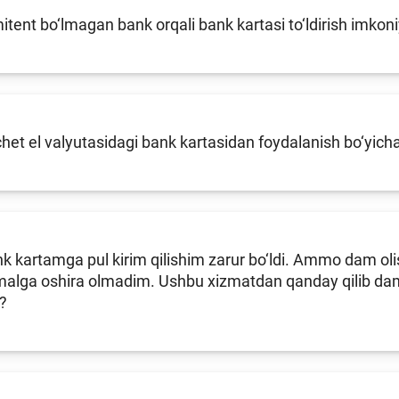
tent bo‘lmagan bank orqali bank kartasi to‘ldirish imkon
chet el valyutasidagi bank kartasidan foydalanish bo‘yic
 kartamga pul kirim qilishim zarur bo‘ldi. Ammo dam olis
amalga oshira olmadim. Ushbu xizmatdan qanday qilib dam
?