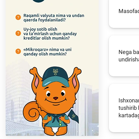
Masofad
Nega ban
undirish
Ishxonam
tushirib
kartadag