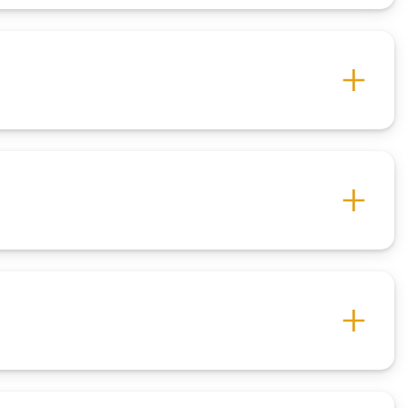
So‘rovlar
i va
Fotogalereya
i
Loyiha haqida
Kengaytirilgan qidiruv
iznes
Sayt xaritasi
nlayn