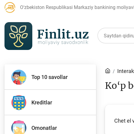
O‘zbekiston Respublikasi Markaziy bankining moliyaviy
Maqolalar
Interak
Top 10 savollar
Ko‘p b
Bank agentlari uchun
P
Kreditlar
Chet el 
Depozit (omonatlar)
Kr
Omonatlar