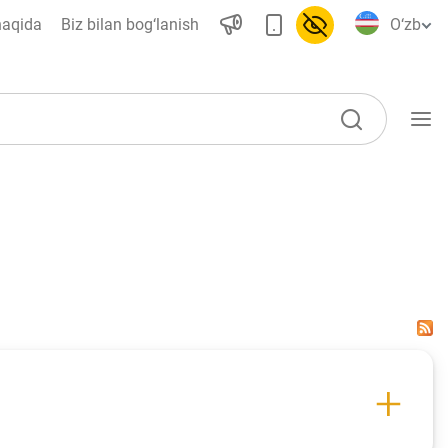
haqida
Biz bilan bog‘lanish
O‘zb
O‘quv qo‘llanmalar
Loyihalar
Interaktiv xizmatlar
Depozit va kredit kalkulyatorlari
Ko‘p beriladigan savollar
So‘rovnoma