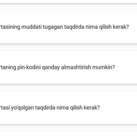
Pul-kredit siyosat
liya bozori
uning elementlar
tasining muddati tugagan taqdirda nima qilish kerak?
nk xizmatlari
Kichik va oʻrta b
te'molchilari
vakillari uchun o
quqlari
oʻquv dastur
rtaning pin-kodini qanday almashtirish mumkin?
tasi yo‘qolgan taqdirda nima qilish kerak?