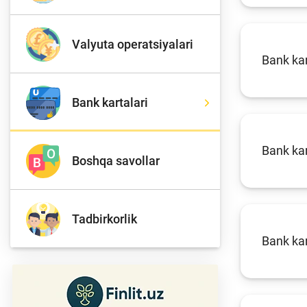
Valyuta operatsiyalari
To'lov va o'tkazmalar
Mo
Bank kar
Bank kartalari
Ba
Moliyaviy xavfsizlik
is
hu
Bank ka
Boshqa savollar
Mehnat migrantlari
Tadbirkorlik
uchun
Bank kar