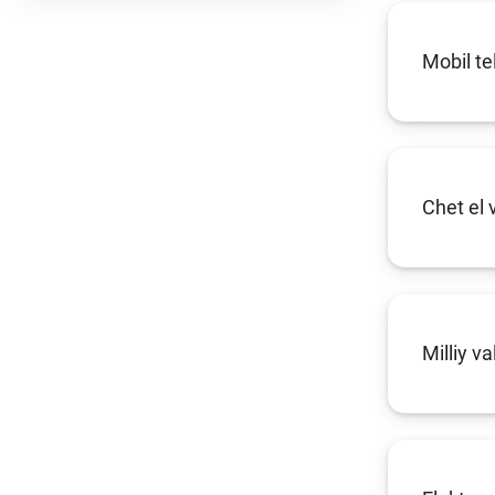
Mobil te
Chet el
Milliy v