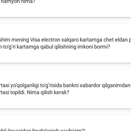
n hamyon nima?
him mening Visa electron xalqaro kartamga chet eldan pu
an-to‘g‘ri kartamga qabul qilishning imkoni bormi?
tasi yo‘qolganligi to‘g‘risida bankni xabardor qilganimdan
tasi topildi. Nima qilish kerak?
il ilovasidan foydalanish xavfsizmi?