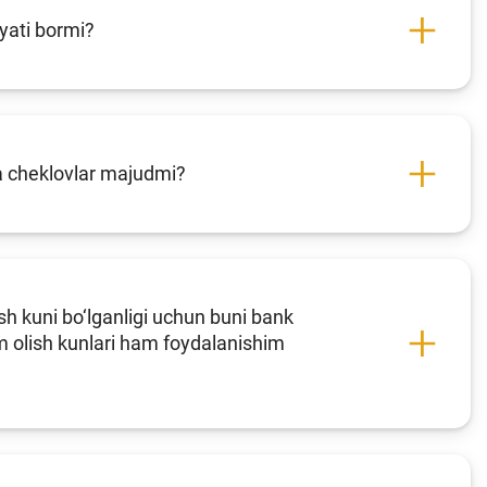
iyati bormi?
ha cheklovlar majudmi?
h kuni bo‘lganligi uchun buni bank
 olish kunlari ham foydalanishim