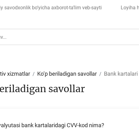
 savodxonlik bo‘yicha axborot-ta’lim veb-sayti
Loyiha 
tiv xizmatlar
Ko‘p beriladigan savollar
Bank kartalari
eriladigan savollar
ul
Islom moliyasi
valyutasi bank kartalaridagi CVV-kod nima?
edit
Budjet